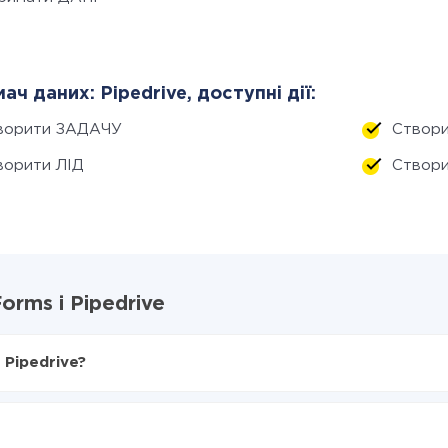
ач даних: Pipedrive, доступні дії:
ворити ЗАДАЧУ
Створ
ворити ЛІД
Створ
orms і Pipedrive
 Pipedrive?
X-Drive
s в Pipedrive