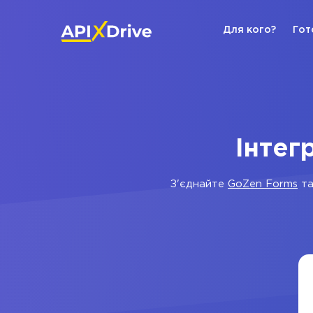
Для кого?
Гот
Інтег
З'єднайте
GoZen Forms
т