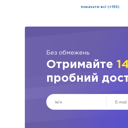
показати всі (+155)
Без обмежень
Отримайте
1
пробний дос