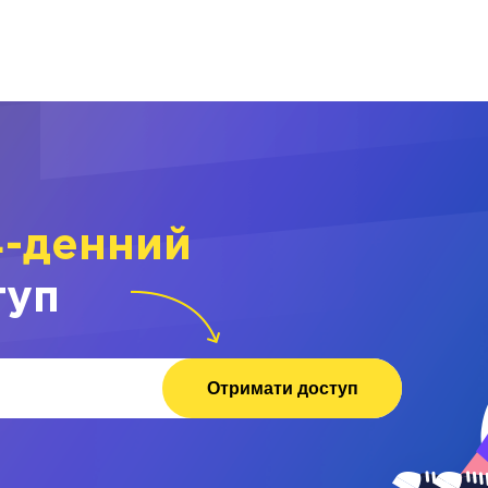
4-денний
туп
Отримати доступ