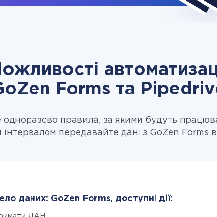
ожливості автоматизац
GoZen Forms та Pipedriv
одноразово правила, за якими будуть працюв
 інтервалом передавайте дані з GoZen Forms в 
ло даних: GoZen Forms, доступні дії:
римати ДАНІ