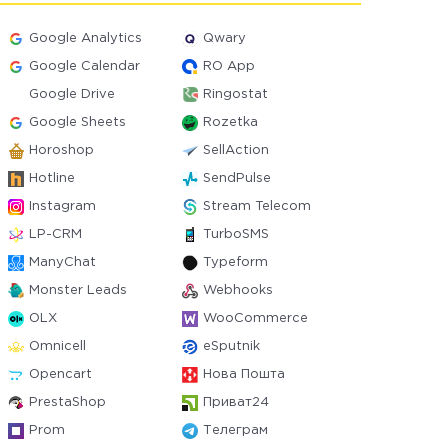
Google Analytics
Qwary
Google Calendar
RO App
Google Drive
Ringostat
Google Sheets
Rozetka
Horoshop
SellAction
Hotline
SendPulse
Instagram
Stream Telecom
LP-CRM
TurboSMS
ManyChat
Typeform
Monster Leads
Webhooks
OLX
WooCommerce
Omnicell
eSputnik
Opencart
Нова Пошта
PrestaShop
Приват24
Prom
Телеграм