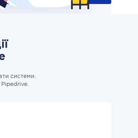
ії
e
ати системи.
Pipedrive.