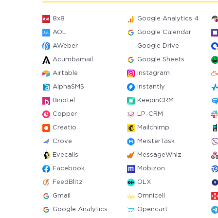
8x8
Google Analytics 4
AOL
Google Calendar
AWeber
Google Drive
Acumbamail
Google Sheets
Airtable
Instagram
AlphaSMS
Instantly
Binotel
KeepinCRM
Copper
LP-CRM
Creatio
Mailchimp
Crove
MeisterTask
Evecalls
MessageWhiz
Facebook
Mobizon
FeedBlitz
OLX
Gmail
Omnicell
Google Analytics
Opencart