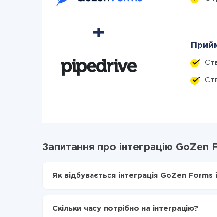
Прийм
Ст
Ст
Запитання про інтеграцію GoZen F
Як відбувається інтеграція GoZen Forms і
Для початку потрібно
зареєструватися в Api
Вибираєте які дані передавати з GoZen Form
Скільки часу потрібно на інтеграцію?
Включаєте автооновлення