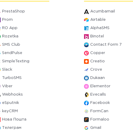
PrestaShop
Acumbamail
Prom
Airtable
RO App
AlphaSMS
Rozetka
Binotel
SMS Club
Contact Form 7
SendPulse
Copper
SimpleTexting
Creatio
Slack
Crove
TurboSMS
Dukaan
Viber
Elementor
Webhooks
Evecalls
eSputnik
Facebook
keyCRM
FormCan
Нова Пошта
Formaloo
Телеграм
Gmail