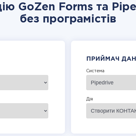
цію GoZen Forms та Pipe
без програмістів
ПРИЙМАЧ ДА
Система
Дія