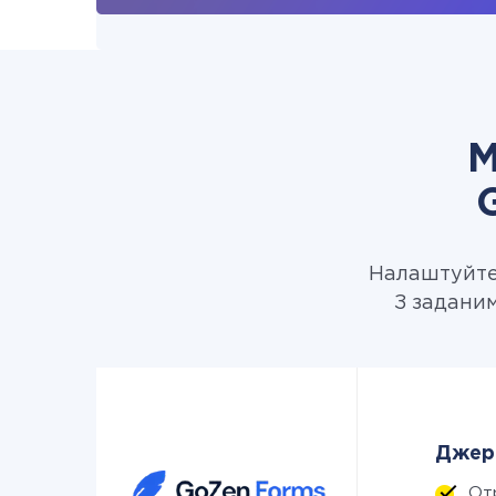
М
Налаштуйте 
З заданим
Джере
От