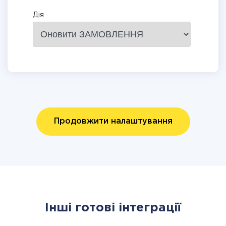
Дія
Продовжити налаштування
Інші готові інтеграції