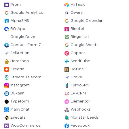
Prom
Airtable
Google Analytics
Qwary
AlphaSMS
Google Calendar
RO App
Binotel
Google Drive
Ringostat
Contact Form 7
Google Sheets
SellAction
Copper
Horoshop
SendPulse
Creatio
Hotline
Stream Telecom
Crove
Instagram
TurboSMS
Dukaan
LP-CRM
Typeform
Elementor
ManyChat
Webhooks
Evecalls
Monster Leads
WooCommerce
Facebook