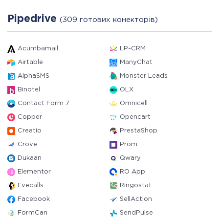
Pipedrive
(309 готових конекторів)
Acumbamail
LP-CRM
Airtable
ManyChat
AlphaSMS
Monster Leads
Binotel
OLX
Contact Form 7
Omnicell
Copper
Opencart
Creatio
PrestaShop
Crove
Prom
Dukaan
Qwary
Elementor
RO App
Evecalls
Ringostat
Facebook
SellAction
FormCan
SendPulse