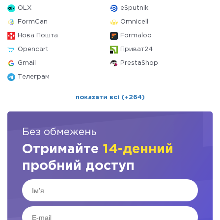
OLX
eSputnik
FormCan
Omnicell
Нова Пошта
Formaloo
Opencart
Приват24
Gmail
PrestaShop
Телеграм
показати всі (+264)
Без обмежень
Отримайте
14-денний
пробний доступ