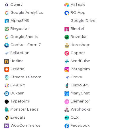
Qwary
Airtable
Google Analytics
RO App
AlphaSMS
Google Drive
Ringostat
Binotel
Google Sheets
Rozetka
Contact Form 7
Horoshop
SellAction
Copper
Hotline
SendPulse
Creatio
Instagram
Stream Telecom
Crove
LP-CRM
TurboSMS
Dukaan
ManyChat
Typeform
Elementor
Monster Leads
Webhooks
Evecalls
OLX
WooCommerce
Facebook