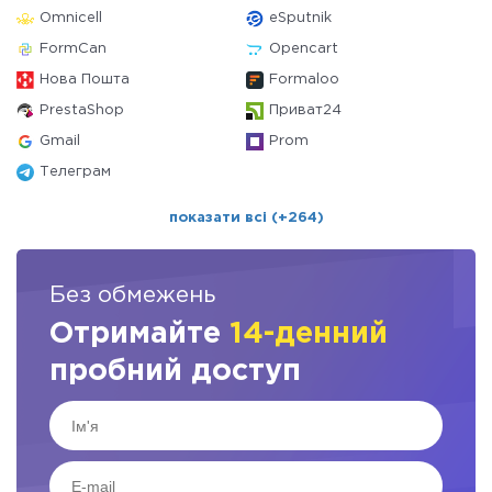
Omnicell
eSputnik
FormCan
Opencart
Нова Пошта
Formaloo
PrestaShop
Приват24
Gmail
Prom
Телеграм
показати всі (+264)
Без обмежень
Отримайте
14-денний
пробний доступ