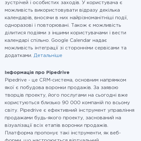
зустрічей і особистих заходів. У користувача є
можливість використовувати відразу декілька
календарів, вносячи в них найрізноманітніші події,
одноразові і повторювані. Також є можливість
ділитися подіями з іншими користувачами і вести
календарі спільно. Google Calendar надає
можливість інтеграції зі сторонніми сервісами та
додатками.
Детальніше
Інформація про Pipedrive
Pipedrive - це CRM-система, основним напрямком
якої є побудова воронки продажів. За заявою
творців проекту, його послугами на сьогодні вже
користуються близько 90 000 компаній по всьому
світу. Pipedrive є ефективний інструмент управління
продажами будь-якого проекту, заснований на
візуалізації всіх етапів воронки продажів.
Платформа пропонує такі інструменти, як веб-
форми, що настроюється віртуальний