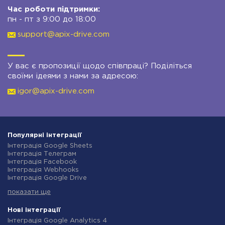
Час роботи підтримки:
пн - пт з 9:00 до 18:00
support@apix-drive.com
У вас є пропозиції щодо співпраці? Поділіться
своїми ідеями з нами за адресою:
igor@apix-drive.com
Популярні інтеграції
Інтеграція Google Sheets
Інтеграція Телеграм
Інтеграція Facebook
Інтеграція Webhooks
Інтеграція Google Drive
Інтеграція Opencart
показати ще
Інтеграція Gmail
Інтеграція Нова Пошта
Інтеграція Rozetka
Нові інтеграції
Інтеграція OpenAI (ChatGPT)
Інтеграція Google Analytics 4