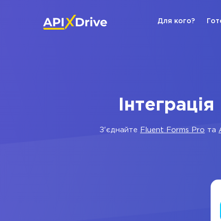
Для кого?
Гот
Інтеграція
З'єднайте
Fluent Forms Pro
та