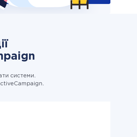
ії
mpaign
ати системи.
ActiveCampaign.