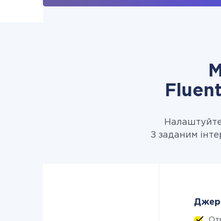
М
Fluen
Налаштуйте 
З заданим інте
Джере
От