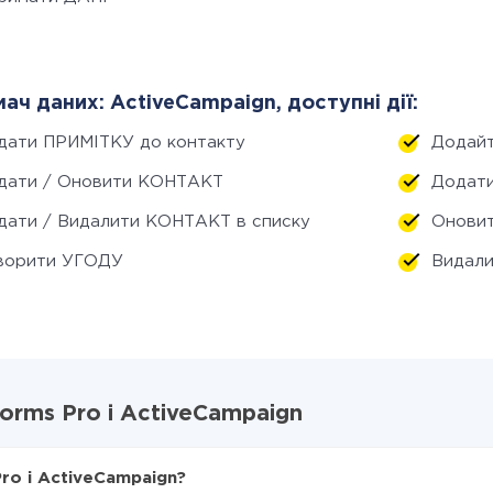
ач даних: ActiveCampaign, доступні дії:
дати ПРИМІТКУ до контакту
Додайт
дати / Оновити КОНТАКТ
Додати
дати / Видалити КОНТАКТ в списку
Онови
ворити УГОДУ
Видал
Forms Pro і ActiveCampaign
Pro і ActiveCampaign?