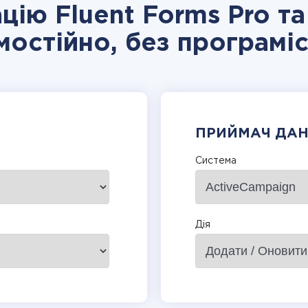
ацію Fluent Forms Pro т
мостійно, без програміс
ПРИЙМАЧ ДА
Система
Дія