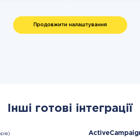
Продовжити налаштування
Інші готові інтеграції
ActiveCampai
рів)