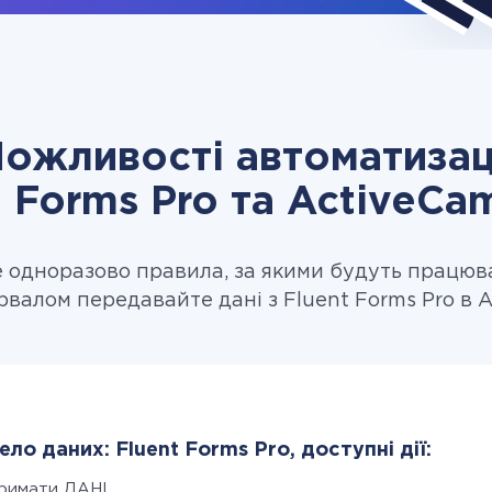
ожливості автоматизац
t Forms Pro та ActiveCa
одноразово правила, за якими будуть працюв
рвалом передавайте дані з Fluent Forms Pro в 
ло даних: Fluent Forms Pro, доступні дії:
римати ДАНІ