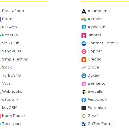
PrestaShop
Acumbamail
Prom
Airtable
RO App
AlphaSMS
Rozetka
Binotel
SMS Club
Contact Form 7
SendPulse
Copper
SimpleTexting
Creatio
Slack
Crove
TurboSMS
Dukaan
Viber
Elementor
Webhooks
Evecalls
eSputnik
Facebook
keyCRM
Formaloo
Нова Пошта
Gmail
Телеграм
GoZen Forms