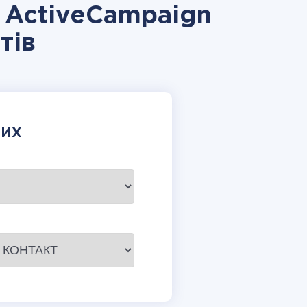
а ActiveCampaign
тів
НИХ