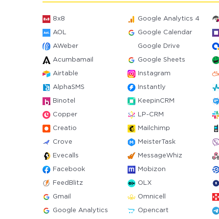
8x8
Google Analytics 4
AOL
Google Calendar
AWeber
Google Drive
Acumbamail
Google Sheets
Airtable
Instagram
AlphaSMS
Instantly
Binotel
KeepinCRM
Copper
LP-CRM
Creatio
Mailchimp
Crove
MeisterTask
Evecalls
MessageWhiz
Facebook
Mobizon
FeedBlitz
OLX
Gmail
Omnicell
Google Analytics
Opencart