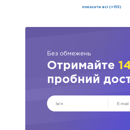
показати всі (+155)
Без обмежень
Отримайте
1
пробний дос