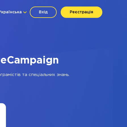
Українська
Вхід
Реєстрація
iveCampaign
грамістів та спеціальних знань.