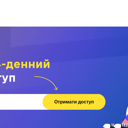
4-денний
туп
Отримати доступ