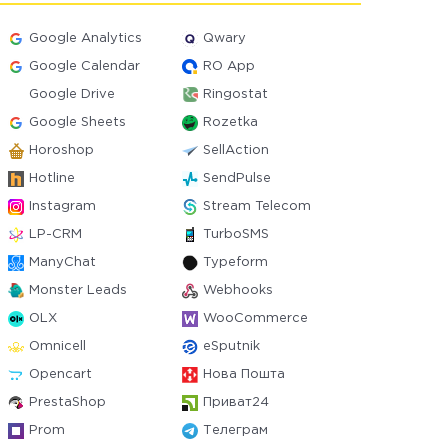
Google Analytics
Qwary
Google Calendar
RO App
Google Drive
Ringostat
Google Sheets
Rozetka
Horoshop
SellAction
Hotline
SendPulse
Instagram
Stream Telecom
LP-CRM
TurboSMS
ManyChat
Typeform
Monster Leads
Webhooks
OLX
WooCommerce
Omnicell
eSputnik
Opencart
Нова Пошта
PrestaShop
Приват24
Prom
Телеграм