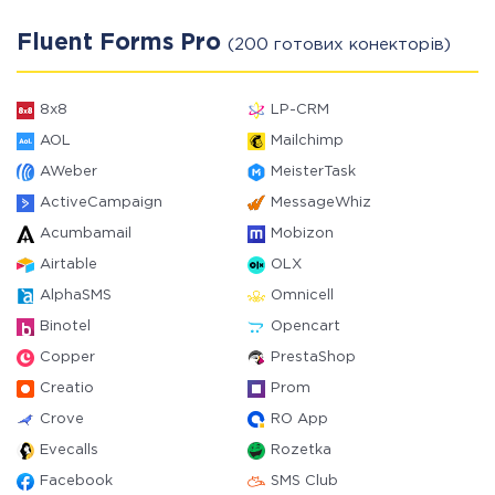
Fluent Forms Pro
(200 готових конекторів)
8x8
LP-CRM
AOL
Mailchimp
AWeber
MeisterTask
ActiveCampaign
MessageWhiz
Acumbamail
Mobizon
Airtable
OLX
AlphaSMS
Omnicell
Binotel
Opencart
Copper
PrestaShop
Creatio
Prom
Crove
RO App
Evecalls
Rozetka
Facebook
SMS Club