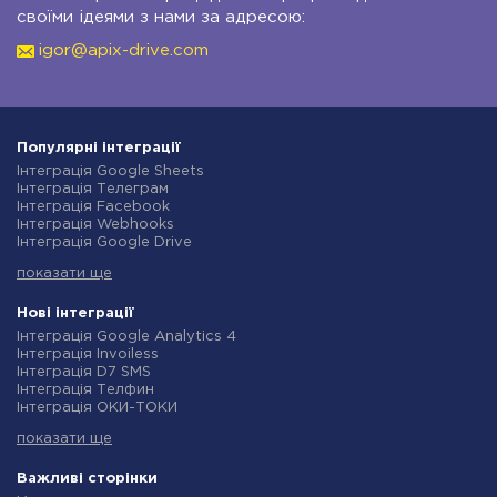
своїми ідеями з нами за адресою:
igor@apix-drive.com
Популярні інтеграції
Інтеграція Google Sheets
Інтеграція Телеграм
Інтеграція Facebook
Інтеграція Webhooks
Інтеграція Google Drive
Інтеграція Opencart
показати ще
Інтеграція Gmail
Інтеграція Нова Пошта
Інтеграція Rozetka
Нові інтеграції
Інтеграція OpenAI (ChatGPT)
Інтеграція Google Analytics 4
Інтеграція Binotel
Інтеграція Invoiless
Інтеграція Prom
Інтеграція D7 SMS
Інтеграція Приват24
Інтеграція Телфин
Інтеграція OLX
Інтеграція ОКИ-ТОКИ
Інтеграція TurboSMS
Інтеграція Finmap
Інтеграція SendPulse
показати ще
Інтеграція Microsoft Dynamics 365
Інтеграція Horoshop
Інтеграція BulkGate
Інтеграція Stream Telecom
Інтеграція TxtSync
Важливі сторінки
Інтеграція Instagram
Інтеграція Wire2Air