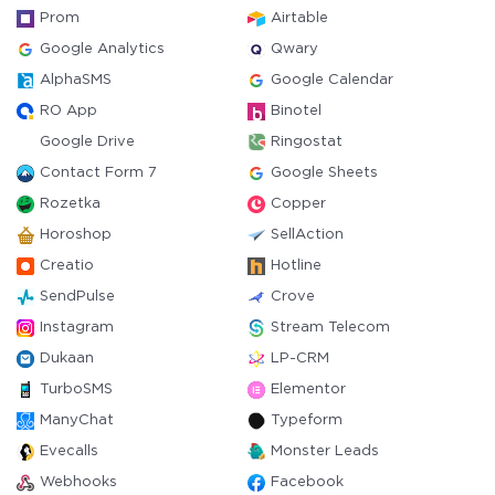
Prom
Airtable
Google Analytics
Qwary
AlphaSMS
Google Calendar
RO App
Binotel
Google Drive
Ringostat
Contact Form 7
Google Sheets
Rozetka
Copper
Horoshop
SellAction
Creatio
Hotline
SendPulse
Crove
Instagram
Stream Telecom
Dukaan
LP-CRM
TurboSMS
Elementor
ManyChat
Typeform
Evecalls
Monster Leads
Webhooks
Facebook