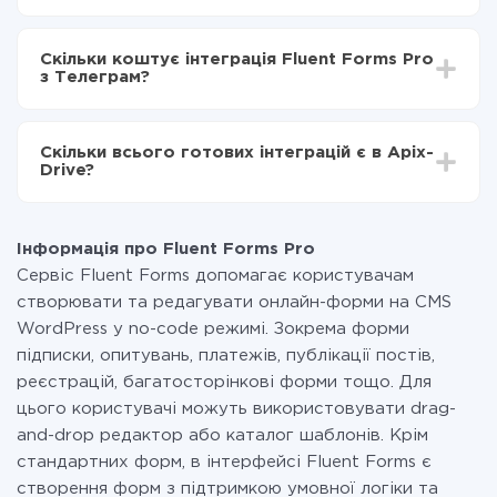
в Телеграм
Залежно від системи, з якої ви будете робити
Включаєте автооновлення
інтеграцію, час налаштування може відрізнятися і
Тепер дані будуть автоматично передаватися з
Скільки коштує інтеграція Fluent Forms Pro
становити від 5-ти до 30-хвилин. У середньому
Fluent Forms Pro в Телеграм
з Телеграм?
налаштування займає 10-15 хвилин.
За саму інтеграцію нічого платити не потрібно і на
всіх тарифах доступний повністю весь функціонал.
Скільки всього готових інтеграцій є в Apix-
Ви оплачуєте лише кількість даних, які за фактом
Drive?
передаються з однієї вашої системи в іншу через
наш сервіс. Якщо у вас кількість даних в місяць
На даний час у нас готово 400+ інтеграцій крім
невелика, можете сміливо користуватися
Fluent Forms Pro і Телеграм
безкоштовним тарифом або перейти на платний,
Інформація про Fluent Forms Pro
при необхідності. Детальніше про
тарифи
.
Сервіс Fluent Forms допомагає користувачам
створювати та редагувати онлайн-форми на CMS
WordPress у no-code режимі. Зокрема форми
підписки, опитувань, платежів, публікації постів,
реєстрацій, багатосторінкові форми тощо. Для
цього користувачі можуть використовувати drag-
and-drop редактор або каталог шаблонів. Крім
стандартних форм, в інтерфейсі Fluent Forms є
створення форм з підтримкою умовної логіки та