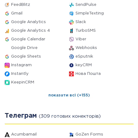
FeedBlitz
SendPulse
Gmail
SimpleTexting
Google Analytics
Slack
Google Analytics 4
TurboSMS
Google Calendar
Viber
Google Drive
Webhooks
Google Sheets
eSputnik
Instagram
keyCRM
Instantly
Нова Пошта
KeepinCRM
показати всі (+155)
Телеграм
(309 готових конекторів)
Acumbamail
GoZen Forms