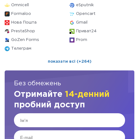
Omnicell
eSputnik
Formaloo
Opencart
Нова Пошта
Gmail
PrestaShop
Приват24
GoZen Forms
Prom
Телеграм
показати всі (+264)
Без обмежень
Отримайте
14-денний
пробний доступ