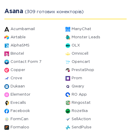
Asana
(309 готових конекторів)
Acumbamail
ManyChat
Airtable
Monster Leads
AlphaSMS
OLX
Binotel
Omnicell
Contact Form 7
Opencart
Copper
PrestaShop
Crove
Prom
Dukaan
Qwary
Elementor
RO App
Evecalls
Ringostat
Facebook
Rozetka
FormCan
SellAction
Formaloo
SendPulse