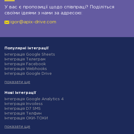
У вас є пропозиції щодо співпраці? Поділіться
своїми ідеями з нами за адресою:
igor@apix-drive.com
Популярні інтеграції
Інтеграція Google Sheets
Інтеграція Телеграм
Інтеграція Facebook
Інтеграція Webhooks
Інтеграція Google Drive
Інтеграція Opencart
показати ще
Інтеграція Gmail
Інтеграція Нова Пошта
Інтеграція Rozetka
Нові інтеграції
Інтеграція OpenAI (ChatGPT)
Інтеграція Google Analytics 4
Інтеграція Binotel
Інтеграція Invoiless
Інтеграція Prom
Інтеграція D7 SMS
Інтеграція Приват24
Інтеграція Телфин
Інтеграція OLX
Інтеграція ОКИ-ТОКИ
Інтеграція TurboSMS
Інтеграція Finmap
Інтеграція SendPulse
показати ще
Інтеграція Microsoft Dynamics 365
Інтеграція Horoshop
Інтеграція BulkGate