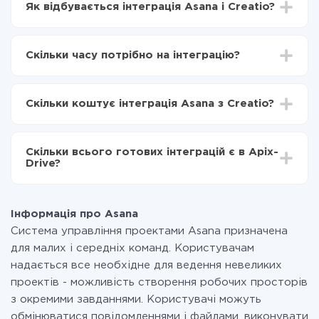
Як відбувається інтеграція Asana і Creatio?
Для початку потрібно
зареєструватися в ApiX-
Drive
Скільки часу потрібно на інтеграцію?
Вибираєте які дані передавати з Asana в Creatio
Включаєте автооновлення
Залежно від системи, з якої ви будете робити
Тепер дані будуть автоматично передаватися з
інтеграцію, час налаштування може відрізнятися і
Asana в Creatio
Скільки коштує інтеграція Asana з Creatio?
становити від 5-ти до 30-хвилин. У середньому
налаштування займає 10-15 хвилин.
За саму інтеграцію нічого платити не потрібно і на
всіх тарифах доступний повністю весь функціонал.
Скільки всього готових інтеграцій є в Apix-
Ви оплачуєте лише кількість даних, які за фактом
Drive?
передаються з однієї вашої системи в іншу через
наш сервіс. Якщо у вас кількість даних в місяць
На даний час у нас готово 400+ інтеграцій крім
невелика, можете сміливо користуватися
Asana і Creatio
безкоштовним тарифом або перейти на платний,
Інформація про Asana
при необхідності. Детальніше про
тарифи
.
Система управління проектами Asana призначена
для малих і середніх команд. Користувачам
надається все необхідне для ведення невеликих
проектів - можливість створення робочих просторів
з окремими завданнями. Користувачі можуть
обмінюватися повідомленнями і файлами, виконувати