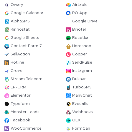
Qwary
Airtable
Google Calendar
RO App
AlphaSMS
Google Drive
Ringostat
Binotel
Google Sheets
Rozetka
Contact Form 7
Horoshop
SellAction
Copper
Hotline
SendPulse
Crove
Instagram
Stream Telecom
Dukaan
LP-CRM
TurboSMS
Elementor
ManyChat
Typeform
Evecalls
Monster Leads
Webhooks
Facebook
OLX
WooCommerce
FormCan