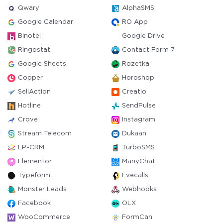
Qwary
AlphaSMS
Google Calendar
RO App
Binotel
Google Drive
Ringostat
Contact Form 7
Google Sheets
Rozetka
Copper
Horoshop
SellAction
Creatio
Hotline
SendPulse
Crove
Instagram
Stream Telecom
Dukaan
LP-CRM
TurboSMS
Elementor
ManyChat
Typeform
Evecalls
Monster Leads
Webhooks
Facebook
OLX
WooCommerce
FormCan