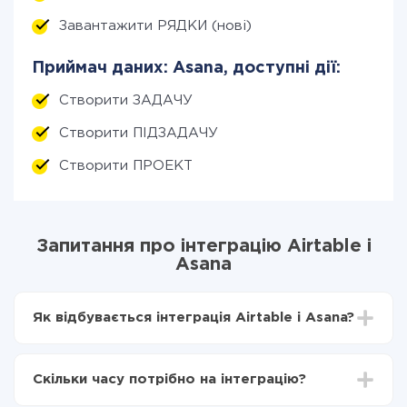
Завантажити РЯДКИ (нові)
Приймач даних: Asana, доступні дії:
Створити ЗАДАЧУ
Створити ПІДЗАДАЧУ
Створити ПРОЕКТ
Запитання про інтеграцію Airtable і
Asana
Як відбувається інтеграція Airtable і Asana?
Для початку потрібно
зареєструватися в ApiX-
Drive
Скільки часу потрібно на інтеграцію?
Вибираєте які дані передавати з Airtable в Asana
Включаєте автооновлення