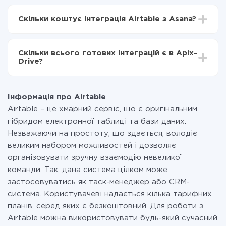
Залежно від системи, з якої ви будете робити
Тепер дані будуть автоматично передаватися з
інтеграцію, час налаштування може відрізнятися і
Airtable в Asana
Скільки коштує інтеграція Airtable з Asana?
становити від 5-ти до 30-хвилин. У середньому
налаштування займає 10-15 хвилин.
За саму інтеграцію нічого платити не потрібно і на
всіх тарифах доступний повністю весь функціонал.
Скільки всього готових інтеграцій є в Apix-
Ви оплачуєте лише кількість даних, які за фактом
Drive?
передаються з однієї вашої системи в іншу через
наш сервіс. Якщо у вас кількість даних в місяць
На даний час у нас готово 400+ інтеграцій крім
невелика, можете сміливо користуватися
Airtable і Asana
безкоштовним тарифом або перейти на платний,
Інформація про Airtable
при необхідності. Детальніше про
тарифи
.
Airtable – це хмарний сервіс, що є оригінальним
гібридом електронної таблиці та бази даних.
Незважаючи на простоту, що здається, володіє
великим набором можливостей і дозволяє
організовувати зручну взаємодію невеликої
команди. Так, дана система цілком може
застосовуватись як таск-менеджер або CRM-
система. Користувачеві надається кілька тарифних
планів, серед яких є безкоштовний. Для роботи з
Airtable можна використовувати будь-який сучасний