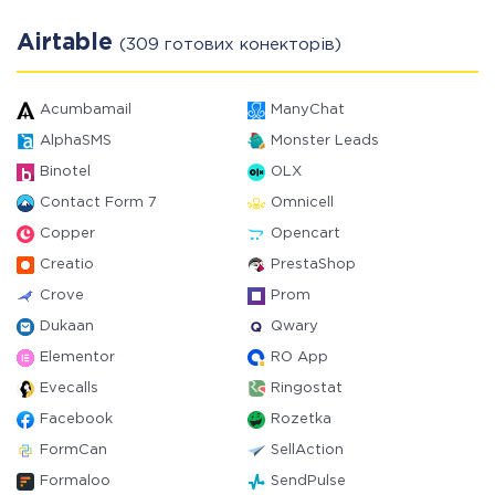
Airtable
(309 готових конекторів)
Acumbamail
ManyChat
AlphaSMS
Monster Leads
Binotel
OLX
Contact Form 7
Omnicell
Copper
Opencart
Creatio
PrestaShop
Crove
Prom
Dukaan
Qwary
Elementor
RO App
Evecalls
Ringostat
Facebook
Rozetka
FormCan
SellAction
Formaloo
SendPulse