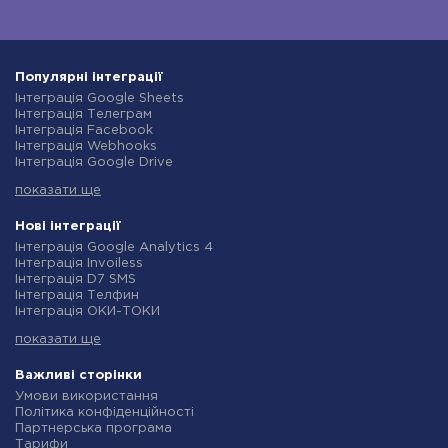
Популярні інтеграції
Інтеграція Google Sheets
Інтеграція Телеграм
Інтеграція Facebook
Інтеграція Webhooks
Інтеграція Google Drive
Інтеграція Opencart
показати ще
Інтеграція Gmail
Інтеграція Нова Пошта
Інтеграція Rozetka
Нові інтеграції
Інтеграція OpenAI (ChatGPT)
Інтеграція Google Analytics 4
Інтеграція Binotel
Інтеграція Invoiless
Інтеграція Prom
Інтеграція D7 SMS
Інтеграція Приват24
Інтеграція Телфин
Інтеграція OLX
Інтеграція ОКИ-ТОКИ
Інтеграція TurboSMS
Інтеграція Finmap
Інтеграція SendPulse
показати ще
Інтеграція Microsoft Dynamics 365
Інтеграція Horoshop
Інтеграція BulkGate
Інтеграція Stream Telecom
Інтеграція TxtSync
Важливі сторінки
Інтеграція Instagram
Інтеграція Wire2Air
Умови використання
Інтеграція Google Analytics
Інтеграція Corezoid
Політика конфіденційності
Інтеграція Creatio
Інтеграція Infobip
Партнерська програма
Інтеграція Ringostat
Інтеграція Instasent
Тарифи