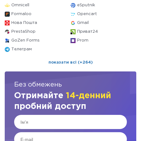
Omnicell
eSputnik
Formaloo
Opencart
Нова Пошта
Gmail
PrestaShop
Приват24
GoZen Forms
Prom
Телеграм
показати всі (+264)
Без обмежень
Отримайте
14-денний
пробний доступ