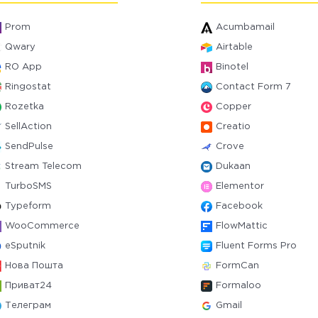
Prom
Acumbamail
Qwary
Airtable
RO App
Binotel
Ringostat
Contact Form 7
Rozetka
Copper
SellAction
Creatio
SendPulse
Crove
Stream Telecom
Dukaan
TurboSMS
Elementor
Typeform
Facebook
WooCommerce
FlowMattic
eSputnik
Fluent Forms Pro
Нова Пошта
FormCan
Приват24
Formaloo
Телеграм
Gmail