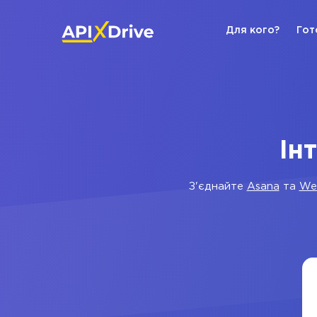
Для кого?
Гот
Ін
З'єднайте
Asana
та
We