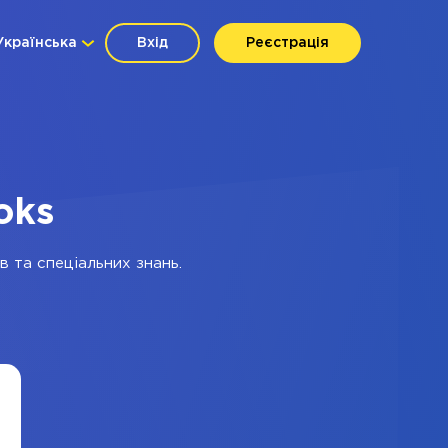
Українська
Вхід
Реєстрація
oks
в та спеціальних знань.