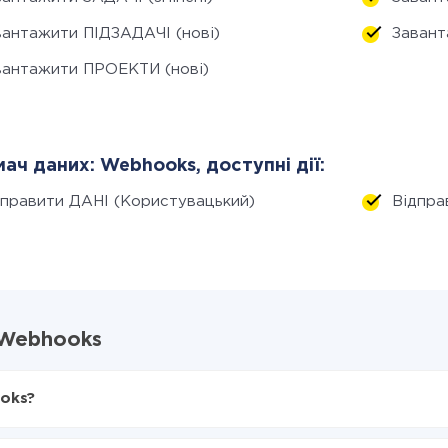
вантажити ПІДЗАДАЧІ (нові)
Завант
вантажити ПРОЕКТИ (нові)
ач даних: Webhooks, доступні дії:
дправити ДАНІ (Користувацький)
Відпра
і Webhooks
ooks?
X-Drive