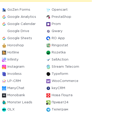
GoZen Forms
Opencart
Google Analytics
PrestaShop
Google Calendar
Prom
Google Drive
Qwary
Google Sheets
RO App
Horoshop
Ringostat
Hotline
Rozetka
Infinity
SellAction
Instagram
Stream Telecom
Invoiless
Typeform
LP-CRM
WooCommerce
ManyChat
keyCRM
Monobank
Нова Пошта
Monster Leads
Приват24
OLX
Телеграм