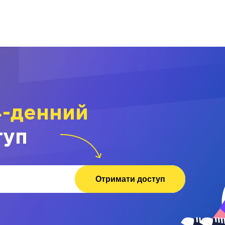
4-денний
туп
Отримати доступ