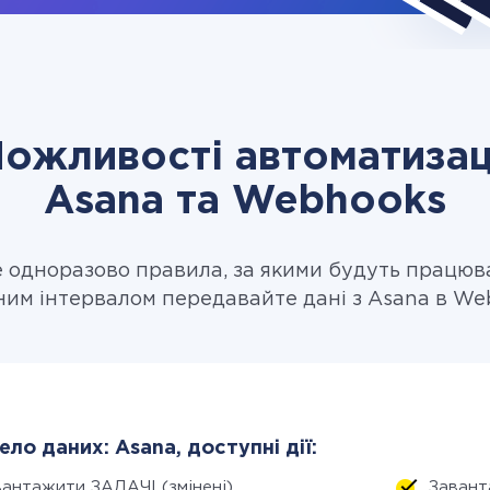
ожливості автоматизац
Asana та Webhooks
одноразово правила, за якими будуть працюв
ним інтервалом передавайте дані з Asana в We
ло даних: Asana, доступні дії:
вантажити ЗАДАЧІ (змінені)
Завант