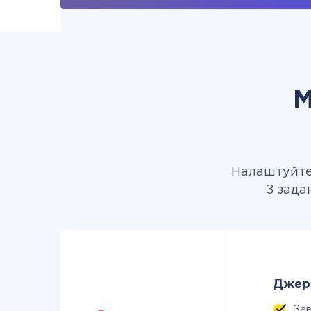
М
Налаштуйте 
З зада
Джере
За