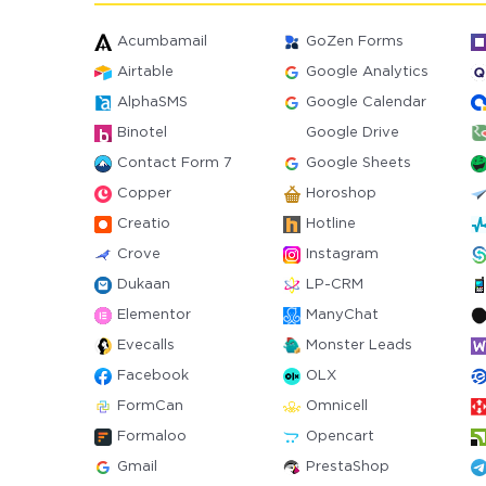
Acumbamail
GoZen Forms
Airtable
Google Analytics
AlphaSMS
Google Calendar
Binotel
Google Drive
Contact Form 7
Google Sheets
Copper
Horoshop
Creatio
Hotline
Crove
Instagram
Dukaan
LP-CRM
Elementor
ManyChat
Evecalls
Monster Leads
Facebook
OLX
FormCan
Omnicell
Formaloo
Opencart
Gmail
PrestaShop