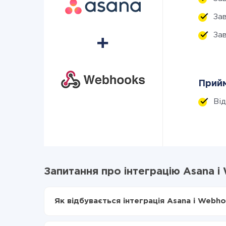
За
За
Прийм
Ві
Запитання про інтеграцію Asana 
Як відбувається інтеграція Asana і Webh
Для початку потрібно
зареєструватися в Api