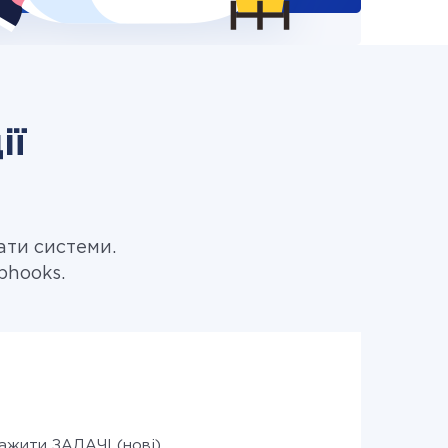
ії
ати системи.
bhooks.
ажити ЗАДАЧІ (нові)