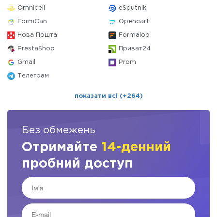
Omnicell
eSputnik
FormCan
Opencart
Нова Пошта
Formaloo
PrestaShop
Приват24
Gmail
Prom
Телеграм
показати всі (+264)
Без обмежень
Отримайте
14-денний
пробний доступ