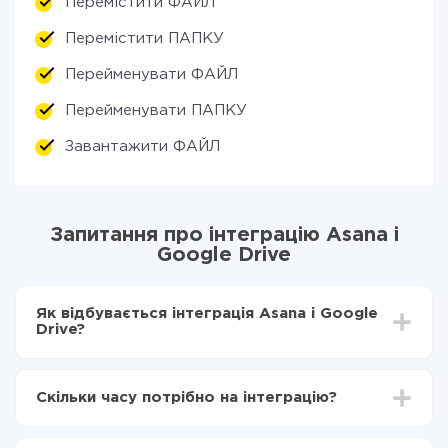
Перемістити ФАЙЛ
Перемістити ПАПКУ
Перейменувати ФАЙЛ
Перейменувати ПАПКУ
Завантажити ФАЙЛ
Запитання про інтеграцію Asana і
Google Drive
Як відбувається інтеграція Asana і Google
Drive?
Для початку потрібно
зареєструватися в ApiX-
Drive
Скільки часу потрібно на інтеграцію?
Вибираєте які дані передавати з Asana в Google
Drive
Залежно від системи, з якої ви будете робити
Включаєте автооновлення