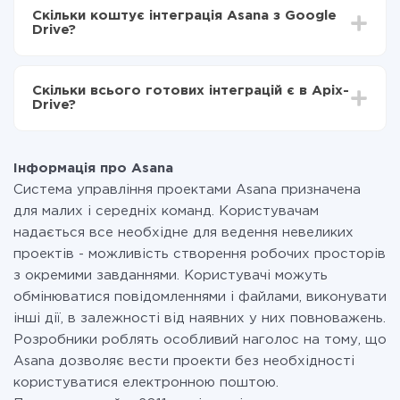
інтеграцію, час налаштування може відрізнятися і
Тепер дані будуть автоматично передаватися з
Скільки коштує інтеграція Asana з Google
становити від 5-ти до 30-хвилин. У середньому
Asana в Google Drive
Drive?
налаштування займає 10-15 хвилин.
За саму інтеграцію нічого платити не потрібно і на
всіх тарифах доступний повністю весь функціонал.
Скільки всього готових інтеграцій є в Apix-
Ви оплачуєте лише кількість даних, які за фактом
Drive?
передаються з однієї вашої системи в іншу через
наш сервіс. Якщо у вас кількість даних в місяць
На даний час у нас готово 400+ інтеграцій крім
невелика, можете сміливо користуватися
Asana і Google Drive
безкоштовним тарифом або перейти на платний,
Інформація про Asana
при необхідності. Детальніше про
тарифи
.
Система управління проектами Asana призначена
для малих і середніх команд. Користувачам
надається все необхідне для ведення невеликих
проектів - можливість створення робочих просторів
з окремими завданнями. Користувачі можуть
обмінюватися повідомленнями і файлами, виконувати
інші дії, в залежності від наявних у них повноважень.
Розробники роблять особливий наголос на тому, що
Asana дозволяє вести проекти без необхідності
користуватися електронною поштою.