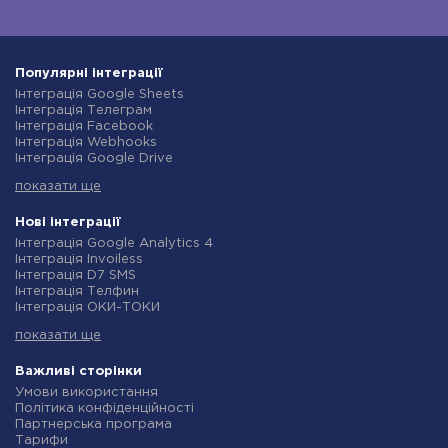
Популярні інтеграції
Інтеграція Google Sheets
Інтеграція Телеграм
Інтеграція Facebook
Інтеграція Webhooks
Інтеграція Google Drive
Інтеграція Opencart
показати ще
Інтеграція Gmail
Інтеграція Нова Пошта
Інтеграція Rozetka
Нові інтеграції
Інтеграція OpenAI (ChatGPT)
Інтеграція Google Analytics 4
Інтеграція Binotel
Інтеграція Invoiless
Інтеграція Prom
Інтеграція D7 SMS
Інтеграція Приват24
Інтеграція Телфин
Інтеграція OLX
Інтеграція ОКИ-ТОКИ
Інтеграція TurboSMS
Інтеграція Finmap
Інтеграція SendPulse
показати ще
Інтеграція Microsoft Dynamics 365
Інтеграція Horoshop
Інтеграція BulkGate
Інтеграція Stream Telecom
Інтеграція TxtSync
Важливі сторінки
Інтеграція Instagram
Інтеграція Wire2Air
Умови використання
Інтеграція Google Analytics
Інтеграція Corezoid
Політика конфіденційності
Інтеграція Creatio
Інтеграція Infobip
Партнерська програма
Інтеграція Ringostat
Інтеграція Instasent
Тарифи
Інтеграція Google Calendar