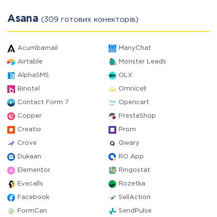
Asana
(309 готових конекторів)
Acumbamail
ManyChat
Airtable
Monster Leads
AlphaSMS
OLX
Binotel
Omnicell
Contact Form 7
Opencart
Copper
PrestaShop
Creatio
Prom
Crove
Qwary
Dukaan
RO App
Elementor
Ringostat
Evecalls
Rozetka
Facebook
SellAction
FormCan
SendPulse