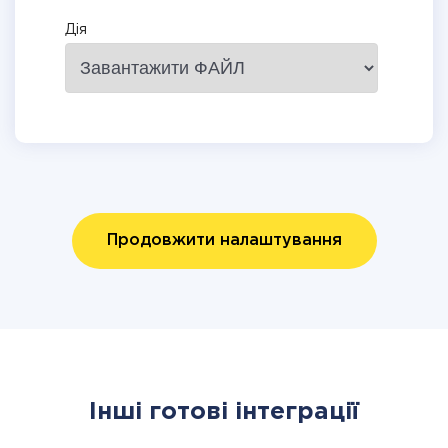
Дія
Продовжити налаштування
Інші готові інтеграції