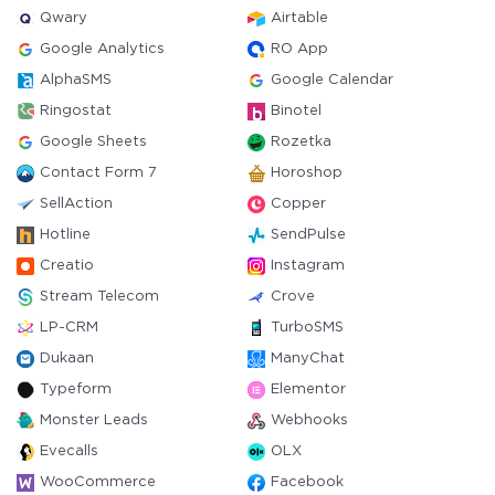
Qwary
Airtable
Google Analytics
RO App
AlphaSMS
Google Calendar
Ringostat
Binotel
Google Sheets
Rozetka
Contact Form 7
Horoshop
SellAction
Copper
Hotline
SendPulse
Creatio
Instagram
Stream Telecom
Crove
LP-CRM
TurboSMS
Dukaan
ManyChat
Typeform
Elementor
Monster Leads
Webhooks
Evecalls
OLX
WooCommerce
Facebook