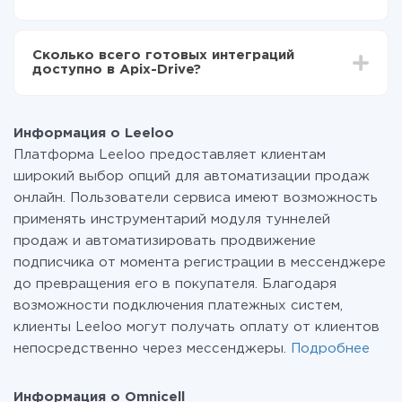
среднем настройка занимает 10-15 минут.
За саму интеграцию ничего платить не нужно и на
всех тарифах доступен полностью весь
Сколько всего готовых интеграций
функционал. Вы оплачиваете только количество
доступно в Apix-Drive?
данных, которые по факту передаются из одной
вашей системы в другую через наш сервис. Если у
На данный момент у нас готово 400+ интеграций
вас количество данных в месяц небольшое, можете
помимо Leeloo и Omnicell
смело пользоваться бесплатным тарифом или
Информация о Leeloo
перейти на платный, при необходимости. Подробнее
Платформа Leeloo предоставляет клиентам
о
тарифах
.
широкий выбор опций для автоматизации продаж
онлайн. Пользователи сервиса имеют возможность
применять инструментарий модуля туннелей
продаж и автоматизировать продвижение
подписчика от момента регистрации в мессенджере
до превращения его в покупателя. Благодаря
возможности подключения платежных систем,
клиенты Leeloo могут получать оплату от клиентов
непосредственно через мессенджеры.
Подробнее
Информация о Omnicell