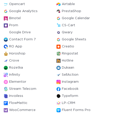
Opencart
Airtable
Google Analytics
PrestaShop
Binotel
Google Calendar
Prom
CS-Cart
Google Drive
Qwary
Contact Form 7
Google Sheets
RO App
Creatio
Horoshop
Ringostat
Crove
Hotline
Rozetka
Dukaan
Infinity
SellAction
Elementor
Instagram
Stream Telecom
Facebook
Invoiless
Typeform
FlowMattic
LP-CRM
WooCommerce
Fluent Forms Pro