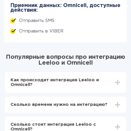
Приемник данных: Omnicell, доступные
действия:
Отправить SMS
Отправить в VIBER
Популярные вопросы про интеграцию
Leeloo и Omnicell
Как происходит интеграция Leeloo и
Omnicell?
Для начала нужно
зарегистрироваться в ApiX-
Drive
Сколько времени нужно на интеграцию?
Выбираете какие данные передавать из Leeloo в
Omnicell
В зависимости от системы, с которой вы будете
Включаете автообновление
делать интеграцию, время настройки может
Теперь данные будут автоматически
Сколько стоит интеграция Leeloo с
отличаться и составлять от 5-ти до 30-минут. В
передаваться из Leeloo в Omnicell
Omnicell?