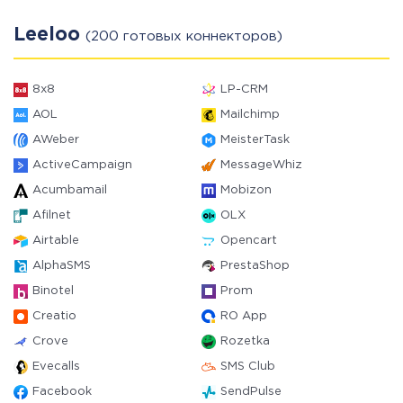
Leeloo
(200 готовых коннекторов)
8x8
LP-CRM
AOL
Mailchimp
AWeber
MeisterTask
ActiveCampaign
MessageWhiz
Acumbamail
Mobizon
Afilnet
OLX
Airtable
Opencart
AlphaSMS
PrestaShop
Binotel
Prom
Creatio
RO App
Crove
Rozetka
Evecalls
SMS Club
Facebook
SendPulse