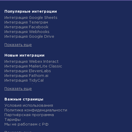
Популярные интеграции
Интеграция Google Sheets
Интеграция Телеграм
Интеграция Facebook
Интеграция Webhooks
Интеграция Google Drive
Интеграция Opencart
Показать еще
Интеграция Gmail
Интеграция Rozetka
Интеграция Новая Почта
Новые интеграции
Интеграция Binotel
Интеграция Webex Interact
Интеграция OpenAI (ChatGPT)
Интеграция MailerLite Classic
Интеграция Prom
Интеграция ElevenLabs
Интеграция Приват24
Интеграция Fathom.ai
Интеграция OLX
Интеграция TidyCal
Интеграция TurboSMS
Интеграция Olostep
Интеграция SendPulse
Показать еще
Интеграция Gist
Интеграция Horoshop
Интеграция Gyazo
Интеграция Stream Telecom
Интеграция Straico
Важные страницы
Интеграция Instagram
Интеграция Rows
Условия использования
Интеграция Google Analytics
Интеграция Firecrawl
Политика конфиденциальности
Интеграция Creatio
Интеграция Binotel SmartCRM
Партнёрская программа
Интеграция Ringostat
Интеграция Perplexity AI
Тарифы
Интеграция Google Calendar
Интеграция Formbricks
Мы не работаем с РФ
Интеграция Airtable
Интеграция Smartlead
Политика возврата средств
Интеграция RO App