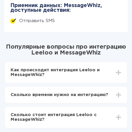
Приемник данных: MessageWhiz,
доступные действия:
Отправить SMS
Популярные вопросы про интеграцию
Leeloo и MessageWhiz
Как происходит интеграция Leeloo и
MessageWhiz?
Для начала нужно
зарегистрироваться в ApiX-
Drive
Сколько времени нужно на интеграцию?
Выбираете какие данные передавать из Leeloo в
MessageWhiz
В зависимости от системы, с которой вы будете
Включаете автообновление
делать интеграцию, время настройки может
Теперь данные будут автоматически
Сколько стоит интеграция Leeloo с
отличаться и составлять от 5-ти до 30-минут. В
передаваться из Leeloo в MessageWhiz
MessageWhiz?
среднем настройка занимает 10-15 минут.
За саму интеграцию ничего платить не нужно и на