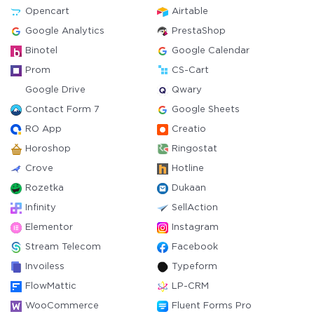
Opencart
Airtable
Google Analytics
PrestaShop
Binotel
Google Calendar
Prom
CS-Cart
Google Drive
Qwary
Contact Form 7
Google Sheets
RO App
Creatio
Horoshop
Ringostat
Crove
Hotline
Rozetka
Dukaan
Infinity
SellAction
Elementor
Instagram
Stream Telecom
Facebook
Invoiless
Typeform
FlowMattic
LP-CRM
WooCommerce
Fluent Forms Pro