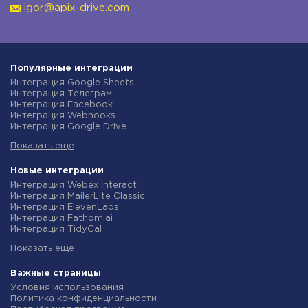
igor@apix-drive.com
Популярные интеграции
Интеграция Google Sheets
Интеграция Телеграм
Интеграция Facebook
Интеграция Webhooks
Интеграция Google Drive
Интеграция Opencart
Показать еще
Интеграция Gmail
Интеграция Rozetka
Интеграция Новая Почта
Новые интеграции
Интеграция Binotel
Интеграция Webex Interact
Интеграция OpenAI (ChatGPT)
Интеграция MailerLite Classic
Интеграция Prom
Интеграция ElevenLabs
Интеграция Приват24
Интеграция Fathom.ai
Интеграция OLX
Интеграция TidyCal
Интеграция TurboSMS
Интеграция Olostep
Интеграция SendPulse
Показать еще
Интеграция Gist
Интеграция Horoshop
Интеграция Gyazo
Интеграция Stream Telecom
Интеграция Straico
Важные страницы
Интеграция Instagram
Интеграция Rows
Условия использования
Интеграция Google Analytics
Интеграция Firecrawl
Политика конфиденциальности
Интеграция Creatio
Интеграция Binotel SmartCRM