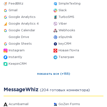
FeedBlitz
SimpleTexting
Gmail
Slack
Google Analytics
TurboSMS
Google Analytics 4
Viber
Google Calendar
Webhooks
Google Drive
eSputnik
Google Sheets
keyCRM
Instagram
Новая Почта
Instantly
Телеграм
KeepinCRM
показать все (+155)
MessageWhiz
(204 готовых коннектора)
Acumbamail
GoZen Forms