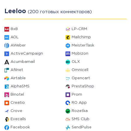
Leeloo
(200 готовых коннекторов)
8x8
LP-CRM
AOL
Mailchimp
AWeber
MeisterTask
ActiveCampaign
Mobizon
Acumbamail
OLX
Afilnet
Omnicell
Airtable
Opencart
AlphaSMS
PrestaShop
Binotel
Prom
Creatio
RO App
Crove
Rozetka
Evecalls
SMS Club
Facebook
SendPulse