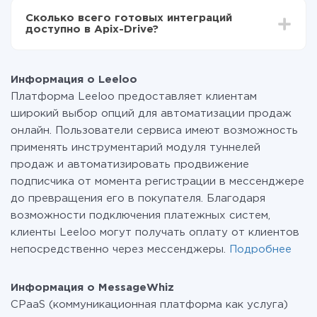
всех тарифах доступен полностью весь
Сколько всего готовых интеграций
функционал. Вы оплачиваете только количество
доступно в Apix-Drive?
данных, которые по факту передаются из одной
вашей системы в другую через наш сервис. Если у
На данный момент у нас готово 400+ интеграций
вас количество данных в месяц небольшое, можете
помимо Leeloo и MessageWhiz
смело пользоваться бесплатным тарифом или
Информация о Leeloo
перейти на платный, при необходимости. Подробнее
Платформа Leeloo предоставляет клиентам
о
тарифах
.
широкий выбор опций для автоматизации продаж
онлайн. Пользователи сервиса имеют возможность
применять инструментарий модуля туннелей
продаж и автоматизировать продвижение
подписчика от момента регистрации в мессенджере
до превращения его в покупателя. Благодаря
возможности подключения платежных систем,
клиенты Leeloo могут получать оплату от клиентов
непосредственно через мессенджеры.
Подробнее
Информация о MessageWhiz
CPaaS (коммуникационная платформа как услуга)