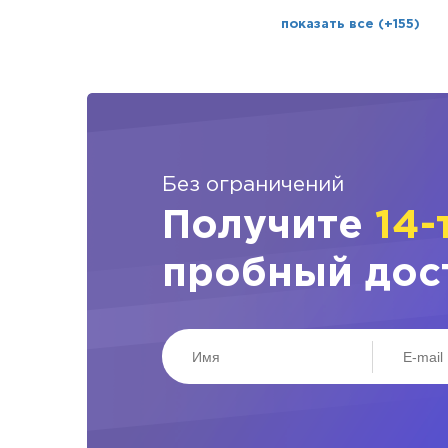
показать все (+155)
Без ограничений
Получите
14-
пробный дос