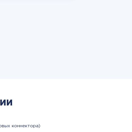
ии
овых коннектора)