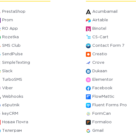
PrestaShop
Acumbamail
Prom
Airtable
RO App
Binotel
Rozetka
CS-Cart
SMS Club
Contact Form 7
SendPulse
Creatio
SimpleTexting
Crove
Slack
Dukaan
TurboSMS
Elementor
Viber
Facebook
Webhooks
FlowMattic
eSputnik
Fluent Forms Pro
keyCRM
FormCan
Новая Почта
Formaloo
Телеграм
Gmail