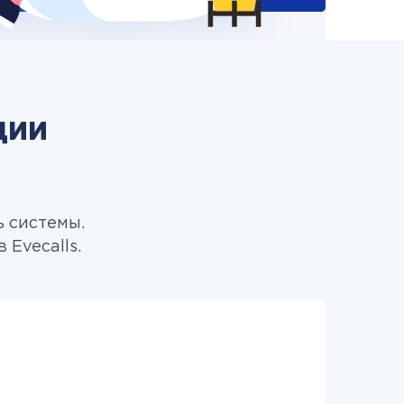
ции
ь системы.
Evecalls.