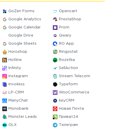
GoZen Forms
Opencart
Google Analytics
PrestaShop
Google Calendar
Prom
Google Drive
Qwary
Google Sheets
RO App
Horoshop
Ringostat
Hotline
Rozetka
Infinity
SellAction
Instagram
Stream Telecom
Invoiless
Typeform
LP-CRM
WooCommerce
ManyChat
keyCRM
Monobank
Новая Почта
Monster Leads
Приват24
OLX
Телеграм