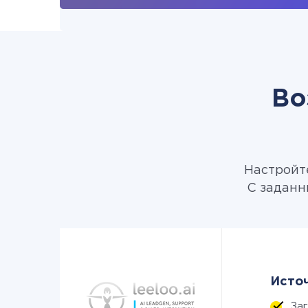
Во
Настройте
С заданн
Источ
За