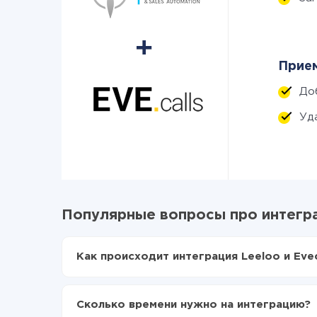
Прием
До
Уд
Популярные вопросы про интегра
Как происходит интеграция Leeloo и Evec
Для начала нужно
зарегистрироваться в Api
Выбираете какие данные передавать из Leelo
Сколько времени нужно на интеграцию?
Включаете автообновление