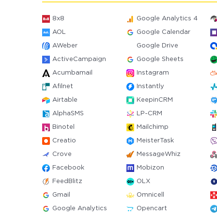
8x8
Google Analytics 4
AOL
Google Calendar
AWeber
Google Drive
ActiveCampaign
Google Sheets
Acumbamail
Instagram
Afilnet
Instantly
Airtable
KeepinCRM
AlphaSMS
LP-CRM
Binotel
Mailchimp
Creatio
MeisterTask
Crove
MessageWhiz
Facebook
Mobizon
FeedBlitz
OLX
Gmail
Omnicell
Google Analytics
Opencart