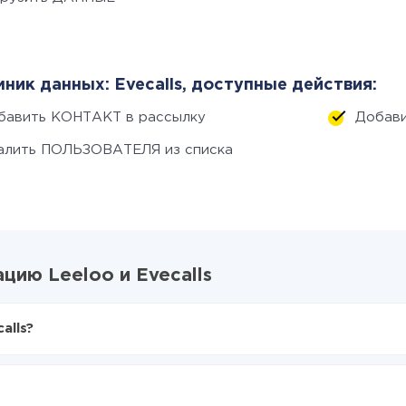
ник данных: Evecalls, доступные действия:
бавить КОНТАКТ в рассылку
Добави
алить ПОЛЬЗОВАТЕЛЯ из списка
цию Leeloo и Evecalls
alls?
X-Drive
o в Evecalls