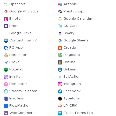
Opencart
Airtable
Google Analytics
PrestaShop
Binotel
Google Calendar
Prom
CS-Cart
Google Drive
Qwary
Contact Form 7
Google Sheets
RO App
Creatio
Horoshop
Ringostat
Crove
Hotline
Rozetka
Dukaan
Infinity
SellAction
Elementor
Instagram
Stream Telecom
Facebook
Invoiless
Typeform
FlowMattic
LP-CRM
WooCommerce
Fluent Forms Pro