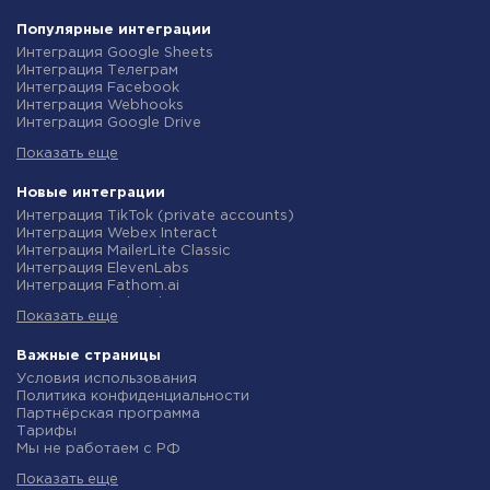
Популярные интеграции
Интеграция Google Sheets
Интеграция Телеграм
Интеграция Facebook
Интеграция Webhooks
Интеграция Google Drive
Интеграция Opencart
Показать еще
Интеграция Gmail
Интеграция Rozetka
Интеграция Новая Почта
Новые интеграции
Интеграция Binotel
Интеграция TikTok (private accounts)
Интеграция OpenAI (ChatGPT)
Интеграция Webex Interact
Интеграция Prom
Интеграция MailerLite Classic
Интеграция Приват24
Интеграция ElevenLabs
Интеграция OLX
Интеграция Fathom.ai
Интеграция TurboSMS
Интеграция TidyCal
Интеграция SendPulse
Показать еще
Интеграция Olostep
Интеграция Horoshop
Интеграция Gist
Интеграция Stream Telecom
Интеграция Gyazo
Важные страницы
Интеграция Instagram
Интеграция Straico
Условия использования
Интеграция Google Analytics
Интеграция Rows
Политика конфиденциальности
Интеграция Creatio
Интеграция Firecrawl
Партнёрская программа
Интеграция Ringostat
Интеграция Binotel SmartCRM
Тарифы
Интеграция Google Calendar
Интеграция Perplexity AI
Мы не работаем с РФ
Интеграция Airtable
Интеграция Formbricks
Политика возврата средств
Интеграция RO App
Интеграция Smartlead
Показать еще
Индивидуальная разработка