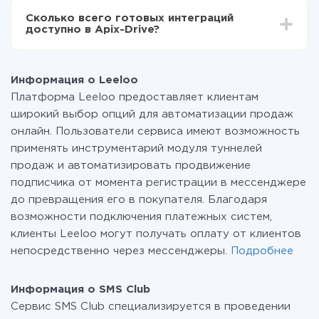
всех тарифах доступен полностью весь
Сколько всего готовых интеграций
функционал. Вы оплачиваете только количество
доступно в Apix-Drive?
данных, которые по факту передаются из одной
вашей системы в другую через наш сервис. Если у
На данный момент у нас готово 401+ интеграций
вас количество данных в месяц небольшое, можете
помимо Leeloo и SMS Club
смело пользоваться бесплатным тарифом или
Информация о Leeloo
перейти на платный, при необходимости. Подробнее
Платформа Leeloo предоставляет клиентам
о
тарифах
.
широкий выбор опций для автоматизации продаж
онлайн. Пользователи сервиса имеют возможность
применять инструментарий модуля туннелей
продаж и автоматизировать продвижение
подписчика от момента регистрации в мессенджере
до превращения его в покупателя. Благодаря
возможности подключения платежных систем,
клиенты Leeloo могут получать оплату от клиентов
непосредственно через мессенджеры.
Подробнее
Информация о SMS Club
Сервис SMS Club специализируется в проведении