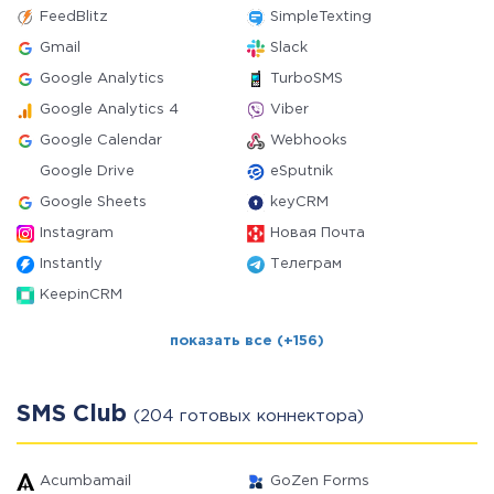
FeedBlitz
SimpleTexting
Gmail
Slack
Google Analytics
TurboSMS
Google Analytics 4
Viber
Google Calendar
Webhooks
Google Drive
eSputnik
Google Sheets
keyCRM
Instagram
Новая Почта
Instantly
Телеграм
KeepinCRM
показать все (+156)
SMS Club
(204 готовых коннектора)
Acumbamail
GoZen Forms