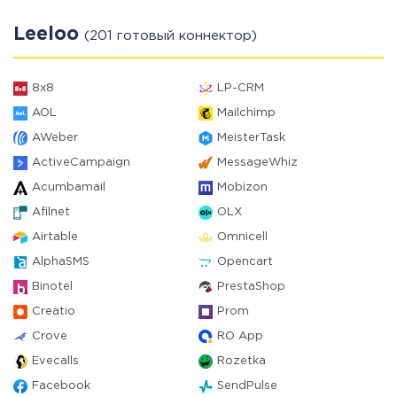
Leeloo
(201 готовый коннектор)
8x8
LP-CRM
AOL
Mailchimp
AWeber
MeisterTask
ActiveCampaign
MessageWhiz
Acumbamail
Mobizon
Afilnet
OLX
Airtable
Omnicell
AlphaSMS
Opencart
Binotel
PrestaShop
Creatio
Prom
Crove
RO App
Evecalls
Rozetka
Facebook
SendPulse