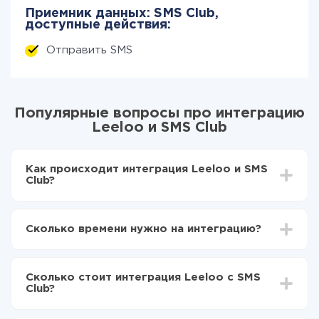
Приемник данных: SMS Club,
доступные действия:
Отправить SMS
Популярные вопросы про интеграцию
Leeloo и SMS Club
Как происходит интеграция Leeloo и SMS
Club?
Для начала нужно
зарегистрироваться в ApiX-
Drive
Сколько времени нужно на интеграцию?
Выбираете какие данные передавать из Leeloo в
SMS Club
В зависимости от системы, с которой вы будете
Включаете автообновление
делать интеграцию, время настройки может
Теперь данные будут автоматически
Сколько стоит интеграция Leeloo с SMS
отличаться и составлять от 5-ти до 30-минут. В
передаваться из Leeloo в SMS Club
Club?
среднем настройка занимает 10-15 минут.
За саму интеграцию ничего платить не нужно и на