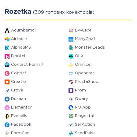
Rozetka
(309 готових конекторів)
Acumbamail
LP-CRM
Airtable
ManyChat
AlphaSMS
Monster Leads
Binotel
OLX
Contact Form 7
Omnicell
Copper
Opencart
Creatio
PrestaShop
Crove
Prom
Dukaan
Qwary
Elementor
RO App
Evecalls
Ringostat
Facebook
SellAction
FormCan
SendPulse