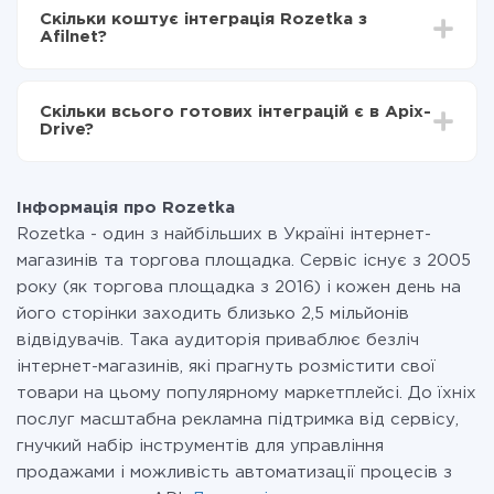
інтеграцію, час налаштування може відрізнятися і
Rozetka в Afilnet
Скільки коштує інтеграція Rozetka з
становити від 5-ти до 30-хвилин. У середньому
Afilnet?
налаштування займає 10-15 хвилин.
За саму інтеграцію нічого платити не потрібно і на
всіх тарифах доступний повністю весь функціонал.
Скільки всього готових інтеграцій є в Apix-
Ви оплачуєте лише кількість даних, які за фактом
Drive?
передаються з однієї вашої системи в іншу через
наш сервіс. Якщо у вас кількість даних в місяць
На даний час у нас готово 400+ інтеграцій крім
невелика, можете сміливо користуватися
Rozetka і Afilnet
безкоштовним тарифом або перейти на платний,
Інформація про Rozetka
при необхідності. Детальніше про
тарифи
.
Rozetka - один з найбільших в Україні інтернет-
магазинів та торгова площадка. Сервіс існує з 2005
року (як торгова площадка з 2016) і кожен день на
його сторінки заходить близько 2,5 мільйонів
відвідувачів. Така аудиторія приваблює безліч
інтернет-магазинів, які прагнуть розмістити свої
товари на цьому популярному маркетплейсі. До їхніх
послуг масштабна рекламна підтримка від сервісу,
гнучкий набір інструментів для управління
продажами і можливість автоматизації процесів з