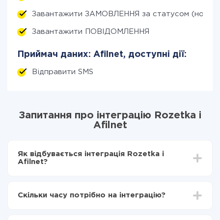
Завантажити ЗАМОВЛЕННЯ за статусом (нові)
Завантажити ПОВІДОМЛЕННЯ
Приймач даних: Afilnet, доступні дії:
Відправити SMS
Запитання про інтеграцію Rozetka і
Afilnet
Як відбувається інтеграція Rozetka і
Afilnet?
Для початку потрібно
зареєструватися в ApiX-
Drive
Скільки часу потрібно на інтеграцію?
Вибираєте які дані передавати з Rozetka в Afilnet
Включаєте автооновлення
Залежно від системи, з якої ви будете робити
Тепер дані будуть автоматично передаватися з