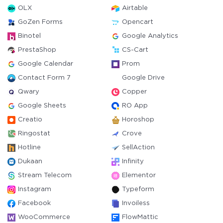
OLX
Airtable
GoZen Forms
Opencart
Binotel
Google Analytics
PrestaShop
CS-Cart
Google Calendar
Prom
Contact Form 7
Google Drive
Qwary
Copper
Google Sheets
RO App
Creatio
Horoshop
Ringostat
Crove
Hotline
SellAction
Dukaan
Infinity
Stream Telecom
Elementor
Instagram
Typeform
Facebook
Invoiless
WooCommerce
FlowMattic