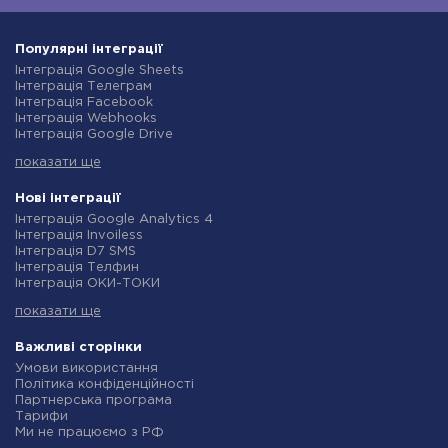
Популярні інтеграції
Інтеграція Google Sheets
Інтеграція Телеграм
Інтеграція Facebook
Інтеграція Webhooks
Інтеграція Google Drive
Інтеграція Opencart
показати ще
Інтеграція Gmail
Інтеграція Нова Пошта
Інтеграція Rozetka
Нові інтеграції
Інтеграція OpenAI (ChatGPT)
Інтеграція Google Analytics 4
Інтеграція Binotel
Інтеграція Invoiless
Інтеграція Prom
Інтеграція D7 SMS
Інтеграція Приват24
Інтеграція Телфин
Інтеграція OLX
Інтеграція ОКИ-ТОКИ
Інтеграція TurboSMS
Інтеграція Finmap
Інтеграція SendPulse
показати ще
Інтеграція Microsoft Dynamics 365
Інтеграція Horoshop
Інтеграція BulkGate
Інтеграція Stream Telecom
Інтеграція TxtSync
Важливі сторінки
Інтеграція Instagram
Інтеграція Wire2Air
Умови використання
Інтеграція Google Analytics
Інтеграція Corezoid
Політика конфіденційності
Інтеграція Creatio
Інтеграція Infobip
Партнерська програма
Інтеграція Ringostat
Інтеграція Instasent
Тарифи
Інтеграція Google Calendar
Інтеграція AtomPark
Ми не працюємо з РФ
Інтеграція Airtable
Інтеграція TXTImpact