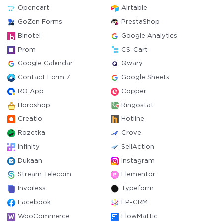
Opencart
Airtable
GoZen Forms
PrestaShop
Binotel
Google Analytics
Prom
CS-Cart
Google Calendar
Qwary
Contact Form 7
Google Sheets
RO App
Copper
Horoshop
Ringostat
Creatio
Hotline
Rozetka
Crove
Infinity
SellAction
Dukaan
Instagram
Stream Telecom
Elementor
Invoiless
Typeform
Facebook
LP-CRM
WooCommerce
FlowMattic