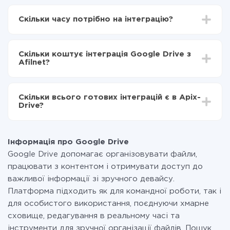
Для початку потрібно
зареєструватися в ApiX-
Drive
Скільки часу потрібно на інтеграцію?
Вибираєте які дані передавати з Google Drive в
Afilnet
Залежно від системи, з якої ви будете робити
Включаєте автооновлення
інтеграцію, час налаштування може відрізнятися і
Тепер дані будуть автоматично передаватися з
Скільки коштує інтеграція Google Drive з
становити від 5-ти до 30-хвилин. У середньому
Google Drive в Afilnet
Afilnet?
налаштування займає 10-15 хвилин.
За саму інтеграцію нічого платити не потрібно і на
всіх тарифах доступний повністю весь функціонал.
Скільки всього готових інтеграцій є в Apix-
Ви оплачуєте лише кількість даних, які за фактом
Drive?
передаються з однієї вашої системи в іншу через
наш сервіс. Якщо у вас кількість даних в місяць
На даний час у нас готово 400+ інтеграцій крім
невелика, можете сміливо користуватися
Google Drive і Afilnet
безкоштовним тарифом або перейти на платний,
Інформація про Google Drive
при необхідності. Детальніше про
тарифи
.
Google Drive допомагає організовувати файли,
працювати з контентом і отримувати доступ до
важливої інформації зі зручного девайсу.
Платформа підходить як для командної роботи, так і
для особистого використання, поєднуючи хмарне
сховище, редагування в реальному часі та
інструменти для зручної організації файлів. Пошук