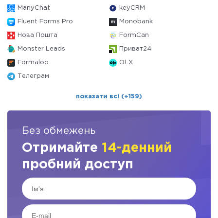
ManyChat
keyCRM
Fluent Forms Pro
Monobank
Нова Пошта
FormCan
Monster Leads
Приват24
Formaloo
OLX
Телеграм
показати всі (+159)
Без обмежень
Отримайте
14-денний
пробний доступ