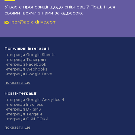
У вас є пропозиції щодо співпраці? Поділіться
своїми ідеями з нами за адресою:
igor@apix-drive.com
Популярні інтеграції
Інтеграція Google Sheets
Інтеграція Телеграм
Інтеграція Facebook
Інтеграція Webhooks
Інтеграція Google Drive
Інтеграція Opencart
показати ще
Інтеграція Gmail
Інтеграція Нова Пошта
Інтеграція Rozetka
Нові інтеграції
Інтеграція OpenAI (ChatGPT)
Інтеграція Google Analytics 4
Інтеграція Binotel
Інтеграція Invoiless
Інтеграція Prom
Інтеграція D7 SMS
Інтеграція Приват24
Інтеграція Телфин
Інтеграція OLX
Інтеграція ОКИ-ТОКИ
Інтеграція TurboSMS
Інтеграція Finmap
Інтеграція SendPulse
показати ще
Інтеграція Microsoft Dynamics 365
Інтеграція Horoshop
Інтеграція BulkGate