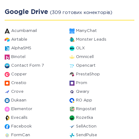
Google Drive
(309 готових конекторів)
Acumbamail
ManyChat
Airtable
Monster Leads
AlphaSMS
OLX
Binotel
Omnicell
Contact Form 7
Opencart
Copper
PrestaShop
Creatio
Prom
Crove
Qwary
Dukaan
RO App
Elementor
Ringostat
Evecalls
Rozetka
Facebook
SellAction
FormCan
SendPulse