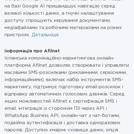
на базі Google AI пришвидшує навігацію серед
великої кількості даних, а гнучкі налаштування
доступу спрощують керування документами,
медіафайлами та робочими матеріалами на різних
пристроях.
Детальніше
Інформація про Afilnet
Іспанська комунікаційно-маркетингова онлайн-
платформа Afilnet дозволяє створювати і управляти
масовими SMS-розсилками (рекламними, сервісними,
інформаційними), включає набір інструментів SMS-
маркетингу, підтримує підготовку email-розсилок і
відправку автоматичних голосових дзвінків. Серед
інших можливостей Afilnet є сертифікація SMS і
email, інтеграція із стороннім ПЗ через API і
WhatsApp Business API, онлайн-чат з чат-ботами,
подвійна аутентифікація і доставка одноразових
паролів. Доступно хмарне сховище даних, опція