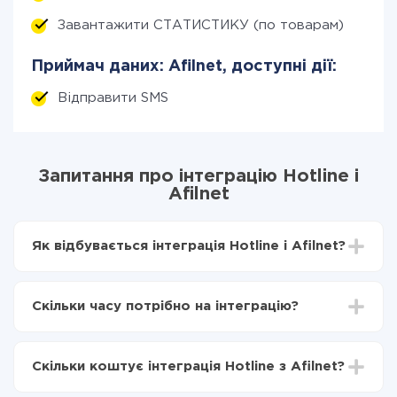
Завантажити СТАТИСТИКУ (по товарам)
Приймач даних: Afilnet, доступні дії:
Відправити SMS
Запитання про інтеграцію Hotline і
Afilnet
Як відбувається інтеграція Hotline і Afilnet?
Для початку потрібно
зареєструватися в ApiX-
Drive
Скільки часу потрібно на інтеграцію?
Вибираєте які дані передавати з Hotline в Afilnet
Включаєте автооновлення
Залежно від системи, з якої ви будете робити
Тепер дані будуть автоматично передаватися з
інтеграцію, час налаштування може відрізнятися і
Hotline в Afilnet
Скільки коштує інтеграція Hotline з Afilnet?
становити від 5-ти до 30-хвилин. У середньому
налаштування займає 10-15 хвилин.