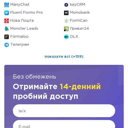
ManyChat
keyCRM
Fluent Forms Pro
Monobank
Нова Пошта
FormCan
Monster Leads
Приват24
Formaloo
OLX
Телеграм
показати всі (+159)
Без обмежень
Отримайте
14-денний
пробний доступ