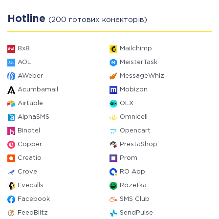
Hotline
(200 готових конекторів)
8x8
Mailchimp
AOL
MeisterTask
AWeber
MessageWhiz
Acumbamail
Mobizon
Airtable
OLX
AlphaSMS
Omnicell
Binotel
Opencart
Copper
PrestaShop
Creatio
Prom
Crove
RO App
Evecalls
Rozetka
Facebook
SMS Club
FeedBlitz
SendPulse