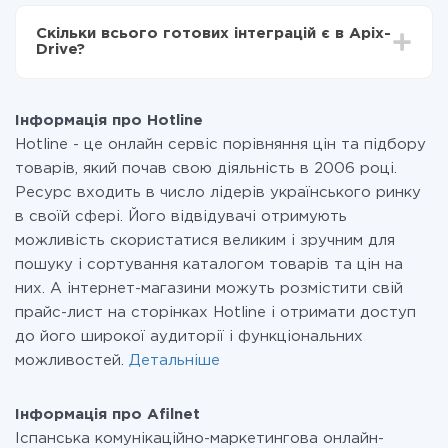
За саму інтеграцію нічого платити не потрібно і на
всіх тарифах доступний повністю весь функціонал.
Скільки всього готових інтеграцій є в Apix-
Ви оплачуєте лише кількість даних, які за фактом
Drive?
передаються з однієї вашої системи в іншу через
наш сервіс. Якщо у вас кількість даних в місяць
На даний час у нас готово 400+ інтеграцій крім
невелика, можете сміливо користуватися
Hotline і Afilnet
безкоштовним тарифом або перейти на платний,
Інформація про Hotline
при необхідності. Детальніше про
тарифи
.
Hotline - це онлайн сервіс порівняння цін та підбору
товарів, який почав свою діяльність в 2006 році.
Ресурс входить в число лідерів українського ринку
в своїй сфері. Його відвідувачі отримують
можливість скористатися великим і зручним для
пошуку і сортування каталогом товарів та цін на
них. А інтернет-магазини можуть розмістити свій
прайс-лист на сторінках Hotline і отримати доступ
до його широкої аудиторії і функціональних
можливостей.
Детальніше
Інформація про Afilnet
Іспанська комунікаційно-маркетингова онлайн-