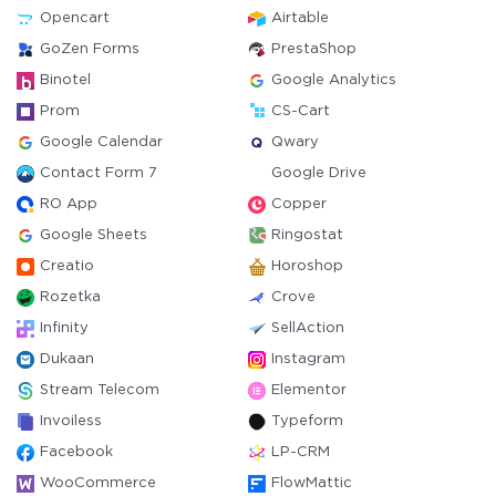
Opencart
Airtable
GoZen Forms
PrestaShop
Binotel
Google Analytics
Prom
CS-Cart
Google Calendar
Qwary
Contact Form 7
Google Drive
RO App
Copper
Google Sheets
Ringostat
Creatio
Horoshop
Rozetka
Crove
Infinity
SellAction
Dukaan
Instagram
Stream Telecom
Elementor
Invoiless
Typeform
Facebook
LP-CRM
WooCommerce
FlowMattic