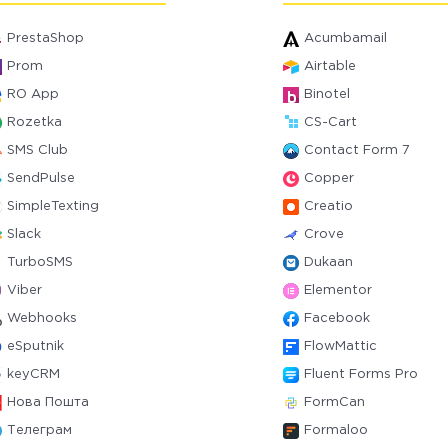
PrestaShop
Acumbamail
Prom
Airtable
RO App
Binotel
Rozetka
CS-Cart
SMS Club
Contact Form 7
SendPulse
Copper
SimpleTexting
Creatio
Slack
Crove
TurboSMS
Dukaan
Viber
Elementor
Webhooks
Facebook
eSputnik
FlowMattic
keyCRM
Fluent Forms Pro
Нова Пошта
FormCan
Телеграм
Formaloo