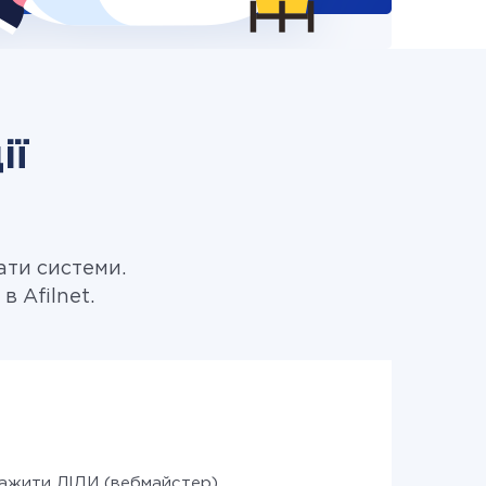
ії
t
ати системи.
 Afilnet.
ажити ЛІДИ (вебмайстер)