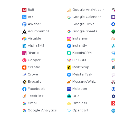
8x8
Google Analytics 4
AOL
Google Calendar
AWeber
Google Drive
Acumbamail
Google Sheets
Airtable
Instagram
AlphaSMS
Instantly
Binotel
KeepinCRM
Copper
LP-CRM
Creatio
Mailchimp
Crove
MeisterTask
Evecalls
MessageWhiz
Facebook
Mobizon
FeedBlitz
OLX
Gmail
Omnicell
Google Analytics
Opencart