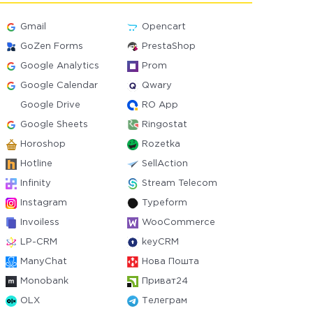
Gmail
Opencart
GoZen Forms
PrestaShop
Google Analytics
Prom
Google Calendar
Qwary
Google Drive
RO App
Google Sheets
Ringostat
Horoshop
Rozetka
Hotline
SellAction
Infinity
Stream Telecom
Instagram
Typeform
Invoiless
WooCommerce
LP-CRM
keyCRM
ManyChat
Нова Пошта
Monobank
Приват24
OLX
Телеграм