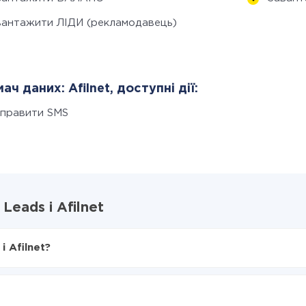
вантажити ЛІДИ (рекламодавець)
ач даних: Afilnet, доступні дії:
дправити SMS
Leads і Afilnet
і Afilnet?
X-Drive
s в Afilnet