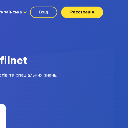
Українська
Вхід
Реєстрація
filnet
тів та спеціальних знань.