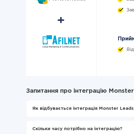
За
Прийм
Ві
Запитання про інтеграцію Monster 
Як відбувається інтеграція Monster Leads 
Для початку потрібно
зареєструватися в Api
Вибираєте які дані передавати з Monster Lead
Скільки часу потрібно на інтеграцію?
Включаєте автооновлення