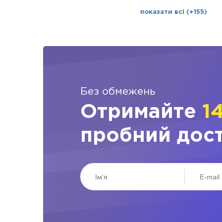
показати всі (+155)
Без обмежень
Отримайте
1
пробний дос