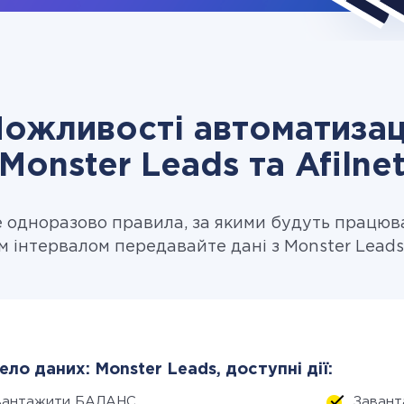
ожливості автоматизац
Monster Leads та Afilne
одноразово правила, за якими будуть працюв
м інтервалом передавайте дані з Monster Leads в
ло даних: Monster Leads, доступні дії:
вантажити БАЛАНС
Завант