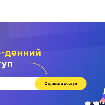
4-денний
туп
Отримати доступ