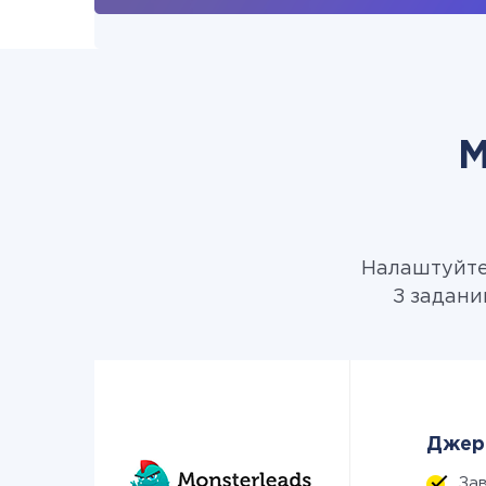
М
Налаштуйте 
З задани
Джере
За