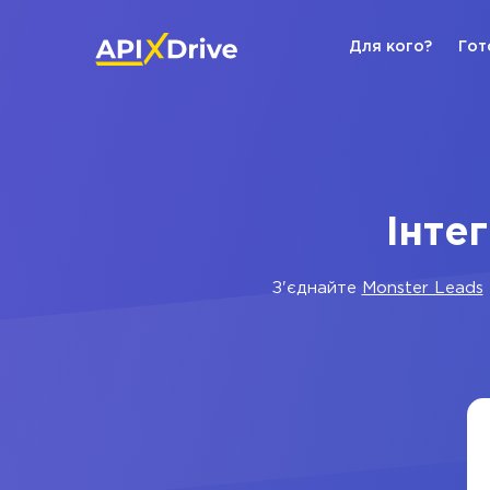
Для кого?
Гот
Інтег
З'єднайте
Monster Leads