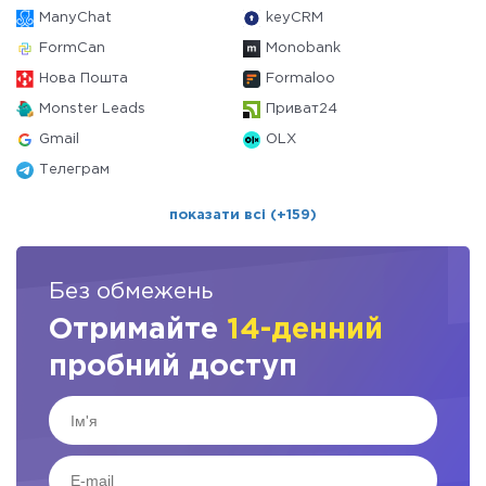
ManyChat
keyCRM
FormCan
Monobank
Нова Пошта
Formaloo
Monster Leads
Приват24
Gmail
OLX
Телеграм
показати всі (+159)
Без обмежень
Отримайте
14-денний
пробний доступ