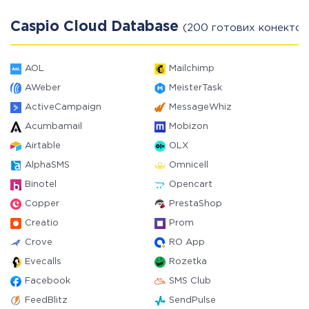
Caspio Cloud Database
(200 готових конектор
AOL
Mailchimp
AWeber
MeisterTask
ActiveCampaign
MessageWhiz
Acumbamail
Mobizon
Airtable
OLX
AlphaSMS
Omnicell
Binotel
Opencart
Copper
PrestaShop
Creatio
Prom
Crove
RO App
Evecalls
Rozetka
Facebook
SMS Club
FeedBlitz
SendPulse