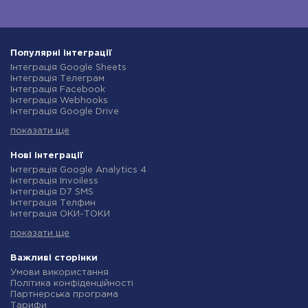
Популярні інтеграції
Інтеграція Google Sheets
Інтеграція Телеграм
Інтеграція Facebook
Інтеграція Webhooks
Інтеграція Google Drive
Інтеграція Opencart
показати ще
Інтеграція Gmail
Інтеграція Нова Пошта
Інтеграція Rozetka
Нові інтеграції
Інтеграція OpenAI (ChatGPT)
Інтеграція Google Analytics 4
Інтеграція Binotel
Інтеграція Invoiless
Інтеграція Prom
Інтеграція D7 SMS
Інтеграція Приват24
Інтеграція Телфин
Інтеграція OLX
Інтеграція ОКИ-ТОКИ
Інтеграція TurboSMS
Інтеграція Finmap
Інтеграція SendPulse
показати ще
Інтеграція Microsoft Dynamics 365
Інтеграція Horoshop
Інтеграція BulkGate
Інтеграція Stream Telecom
Інтеграція TxtSync
Важливі сторінки
Інтеграція Instagram
Інтеграція Wire2Air
Умови використання
Інтеграція Google Analytics
Інтеграція Corezoid
Політика конфіденційності
Інтеграція Creatio
Інтеграція Infobip
Партнерська програма
Інтеграція Ringostat
Інтеграція Instasent
Тарифи