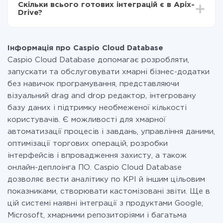
Скільки всього готових інтеграцій є в Apix-
Ви оплачуєте лише кількість даних, які за фактом
Drive?
передаються з однієї вашої системи в іншу через
наш сервіс. Якщо у вас кількість даних в місяць
На даний час у нас готово 400+ інтеграцій крім
невелика, можете сміливо користуватися
Caspio Cloud Database і 8x8
безкоштовним тарифом або перейти на платний,
Інформація про Caspio Cloud Database
при необхідності. Детальніше про
тарифи
.
Caspio Cloud Database допомагає розробляти,
запускати та обслуговувати хмарні бізнес-додатки
без навичок програмування, представляючи
візуальний drag and drop редактор, інтегровану
базу даних і підтримку необмеженої кількості
користувачів. Є можливості для хмарної
автоматизації процесів і завдань, управління даними,
оптимізації торгових операцій, розробки
інтерфейсів і впровадження захисту, а також
онлайн-деплоінга ПО. Caspio Cloud Database
дозволяє вести аналітику по KPI й іншим цільовим
показниками, створювати кастомізовані звіти. Ще в
цій системі наявні інтеграції з продуктами Google,
Microsoft, хмарними репозиторіями і багатьма