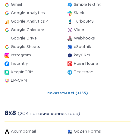
Gmail
SimpleTexting
Google Analytics
Slack
Google Analytics 4
TurboSMS
Google Calendar
Viber
Google Drive
Webhooks
Google Sheets
eSputnik
Instagram
keyCRM
Instantly
Нова Пошта
KeepinCRM
Телеграм
LP-CRM
показати всі (+155)
8x8
(204 готових коннектора)
Acumbamail
GoZen Forms