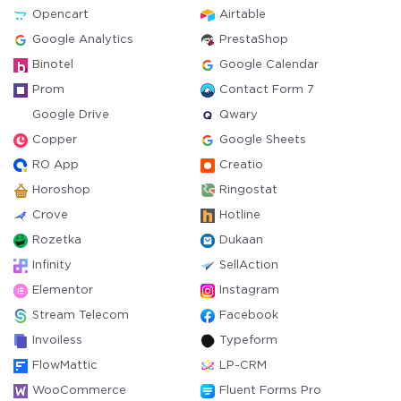
Opencart
Airtable
Google Analytics
PrestaShop
Binotel
Google Calendar
Prom
Contact Form 7
Google Drive
Qwary
Copper
Google Sheets
RO App
Creatio
Horoshop
Ringostat
Crove
Hotline
Rozetka
Dukaan
Infinity
SellAction
Elementor
Instagram
Stream Telecom
Facebook
Invoiless
Typeform
FlowMattic
LP-CRM
WooCommerce
Fluent Forms Pro