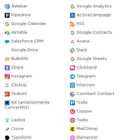
AWeber
Google Analytics
Pipedrive
ActiveCampaign
Google Calendar
RSS
Airtable
Google Contacts
Salesforce CRM
Asana
Google Drive
Slack
BulkSMS
Google Sheets
Stripe
ClickSend
Instagram
Telegram
ClickUp
Intercom
Todoist
Constant Contact
Kit (anteriormente
Trello
ConvertKit)
Copper
Leeloo
Twilio
Crove
MailChimp
Typeform
Elementor