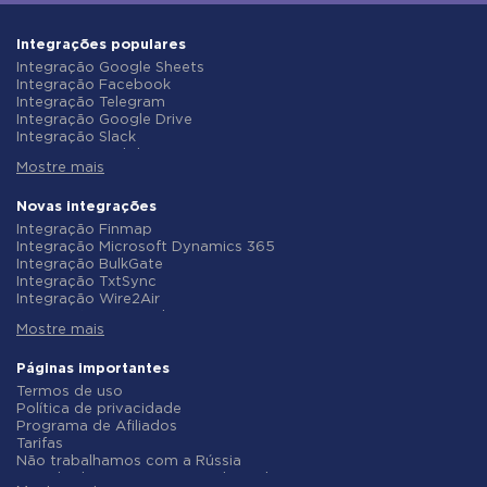
Integrações populares
Integração Google Sheets
Integração Facebook
Integração Telegram
Integração Google Drive
Integração Slack
Integração MailChimp
Mostre mais
Integração Gmail
Integração Trello
Integração ClickUp
Novas integrações
Integração Airtable
Integração Finmap
Integração Google Contacts
Integração Microsoft Dynamics 365
Integração OpenAI (ChatGPT)
Integração BulkGate
Integração Instagram
Integração TxtSync
Integração ActiveCampaign
Integração Wire2Air
Integração Typeform
Integração Corezoid
Integração Salesforce CRM
Mostre mais
Integração Infobip
Integração Monday.com
Integração Instasent
Integração Notion
Integração AtomPark
Páginas importantes
Integração Stripe
Integração TXTImpact
Termos de uso
Integração AWeber
Integração Campaign Monitor
Política de privacidade
Integração Asana
Integração CM.com
Programa de Afiliados
Integração ZOHO CRM
Integração D7 Networks
Tarifas
Integração Webhooks
Integração SMS.to
Não trabalhamos com a Rússia
Integração GetResponse
Integração SMSGlobal
Acordo de Processamento de Dados
Integração WooCommerce