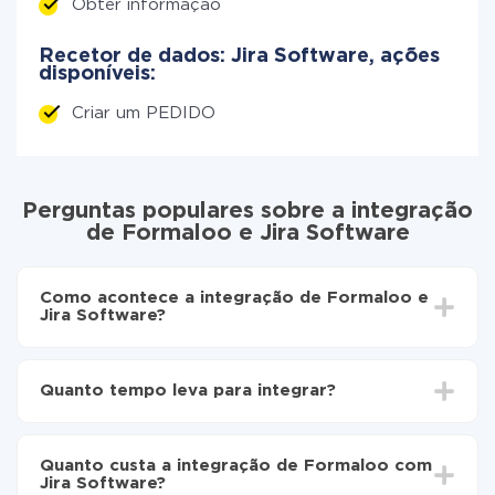
Obter informação
Recetor de dados: Jira Software, ações
disponíveis:
Criar um PEDIDO
Perguntas populares sobre a integração
de Formaloo e Jira Software
Como acontece a integração de Formaloo e
Jira Software?
Para começar é preciso
registar-se no ApiX-Drive
Escolha quais dados transferir de Formaloo para
Quanto tempo leva para integrar?
Jira Software
Ative a atualização automática
Dependendo do sistema com o qual você vai integrar,
Agora os dados serão transferidos
o tempo de configuração pode variar e estar entre 5 e
automaticamente de Formaloo para Jira Software
Quanto custa a integração de Formaloo com
30 minutos. Em média, a configuração leva de 10 a 15
Jira Software?
minutos.