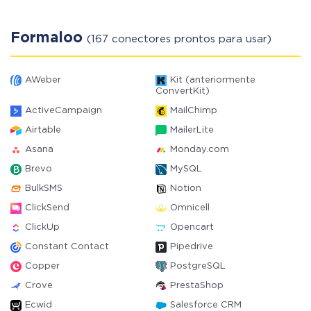
Formaloo
(167 conectores prontos para usar)
AWeber
Kit (anteriormente
ConvertKit)
ActiveCampaign
MailChimp
Airtable
MailerLite
Asana
Monday.com
Brevo
MySQL
BulkSMS
Notion
ClickSend
Omnicell
ClickUp
Opencart
Constant Contact
Pipedrive
Copper
PostgreSQL
Crove
PrestaShop
Ecwid
Salesforce CRM