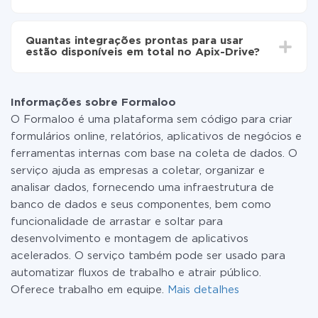
Não é preciso pagar nada pela integração em si, e
todas as funcionalidades estão disponíveis em todas
Quantas integrações prontas para usar
as tarifas. Você paga apenas pela quantidade de
estão disponíveis em total no Apix-Drive?
dados que é realmente transferida de um de seus
sistemas para outro por meio do nosso serviço. Se
No momento, temos prontas para usar296 +
você tem uma pequena quantidade de dados por mês,
integrações, além de Formaloo e Jira Software
pode usar com segurança um plano de tarifa gratuita
Informações sobre Formaloo
ou mudar para um de pago, se necessário. Mais
O Formaloo é uma plataforma sem código para criar
detalhes sobre
tarifas
.
formulários online, relatórios, aplicativos de negócios e
ferramentas internas com base na coleta de dados. O
serviço ajuda as empresas a coletar, organizar e
analisar dados, fornecendo uma infraestrutura de
banco de dados e seus componentes, bem como
funcionalidade de arrastar e soltar para
desenvolvimento e montagem de aplicativos
acelerados. O serviço também pode ser usado para
automatizar fluxos de trabalho e atrair público.
Oferece trabalho em equipe.
Mais detalhes