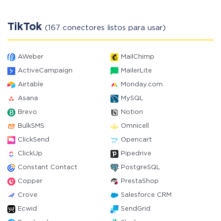
TikTok
(167 conectores listos para usar)
AWeber
MailChimp
ActiveCampaign
MailerLite
Airtable
Monday.com
Asana
MySQL
Brevo
Notion
BulkSMS
Omnicell
ClickSend
Opencart
ClickUp
Pipedrive
Constant Contact
PostgreSQL
Copper
PrestaShop
Crove
Salesforce CRM
Ecwid
SendGrid