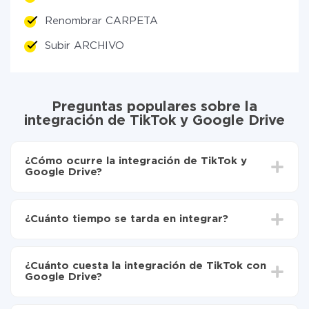
Renombrar CARPETA
Subir ARCHIVO
Preguntas populares sobre la
integración de TikTok y Google Drive
¿Cómo ocurre la integración de TikTok y
Google Drive?
Para empezar es necesario
registrarse en ApiX-
Drive
¿Cuánto tiempo se tarda en integrar?
Elija qué datos transferir de TikTok a Google Drive
Active la actualización automática
Dependiendo del sistema con el que usted hará la
Ahora los datos se transferirán automáticamente
integración, el tiempo de configuración puede variar y
de TikTok a Google Drive
¿Cuánto cuesta la integración de TikTok con
oscilar entre 5 y 30 minutos. En promedio, la
Google Drive?
configuración tarda entre 10 y 15 minutos.
No es necesario pagar nada por la integración en sí, y