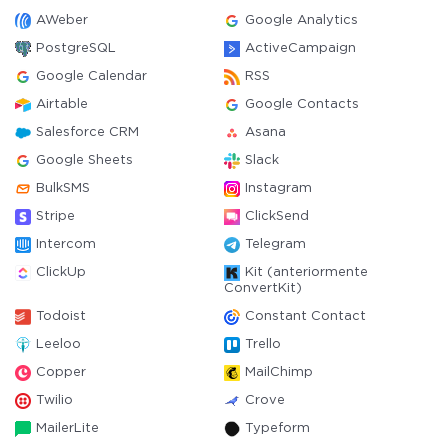
AWeber
Google Analytics
PostgreSQL
ActiveCampaign
Google Calendar
RSS
Airtable
Google Contacts
Salesforce CRM
Asana
Google Sheets
Slack
BulkSMS
Instagram
Stripe
ClickSend
Intercom
Telegram
ClickUp
Kit (anteriormente
ConvertKit)
Todoist
Constant Contact
Leeloo
Trello
Copper
MailChimp
Twilio
Crove
MailerLite
Typeform