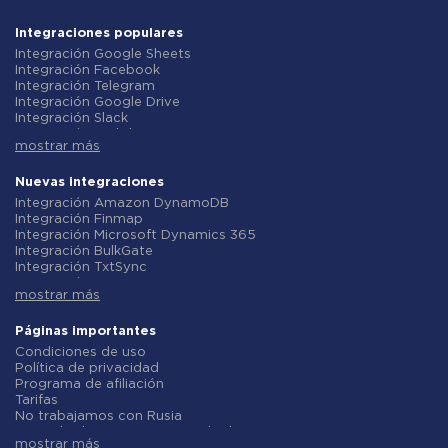
Integraciones populares
Integración Google Sheets
Integración Facebook
Integración Telegram
Integración Google Drive
Integración Slack
Integración MailChimp
mostrar más
Integración Gmail
Integración Trello
Integración ClickUp
Nuevas integraciones
Integración Airtable
Integración Amazon DynamoDB
Integración Google Contacts
Integración Finmap
Integración OpenAI (ChatGPT)
Integración Microsoft Dynamics 365
Integración Instagram
Integración BulkGate
Integración ActiveCampaign
Integración TxtSync
Integración Typeform
Integración Wire2Air
Integración Salesforce CRM
mostrar más
Integración Corezoid
Integración Monday.com
Integración Infobip
Integración Notion
Integración Instasent
Páginas importantes
Integración Stripe
Integración AtomPark
Condiciones de uso
Integración AWeber
Integración TXTImpact
Política de privacidad
Integración Asana
Integración Campaign Monitor
Programa de afiliación
Integración ZOHO CRM
Integración CM.com
Tarifas
Integración Webhooks
Integración D7 Networks
No trabajamos con Rusia
Integración GetResponse
Integración SMS.to
Acuerdo de procesamiento de datos
Integración WooCommerce
Integración SMSGlobal
mostrar más