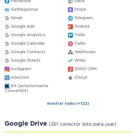
Facebook
Slack
GetResponse
Stripe
Gmail
Telegram
Google Ads
Todoist
Google Analytics
Trello
Google Calendar
Twilio
Google Contacts
Webhooks
Google Sheets
Wrike
Instagram
ZOHO CRM
Intercom
iCloud
Kit (anteriormente
ConvertKit)
mostrar todo (+122)
Google Drive
(261 conector listo para usar)