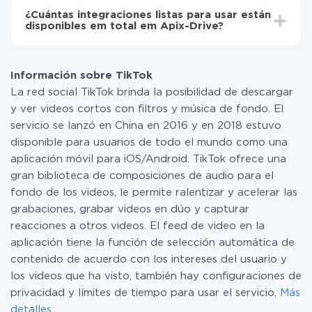
toda las funcionalidades están disponibles en todas las
¿Cuántas integraciones listas para usar están
tarifas. Usted solo paga por la cantidad de datos que
disponibles em total em Apix-Drive?
realmente se transfieren de uno de sus sistemas a otro
a través de nuestro servicio. Si usted tiene una
Por el momento, tenemos listas para usar296 +
pequeña cantidad de datos por mes, puede usar de
integraciones además de TikTok y Google Drive
manera segura un plan de tarifa gratuita o cambiar a
Información sobre TikTok
uno de pago, si es necesario. Más detalles sobre
La red social TikTok brinda la posibilidad de descargar
tarifas
.
y ver videos cortos con filtros y música de fondo. El
servicio se lanzó en China en 2016 y en 2018 estuvo
disponible para usuarios de todo el mundo como una
aplicación móvil para iOS/Android. TikTok ofrece una
gran biblioteca de composiciones de audio para el
fondo de los videos, le permite ralentizar y acelerar las
grabaciones, grabar videos en dúo y capturar
reacciones a otros videos. El feed de video en la
aplicación tiene la función de selección automática de
contenido de acuerdo con los intereses del usuario y
los videos que ha visto, también hay configuraciones de
privacidad y límites de tiempo para usar el servicio.
Más
detalles