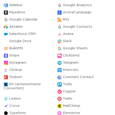
AWeber
Google Analytics
Pipedrive
ActiveCampaign
Google Calendar
RSS
Airtable
Google Contacts
Salesforce CRM
Asana
Google Drive
Slack
BulkSMS
Google Sheets
Stripe
ClickSend
Instagram
Telegram
ClickUp
Intercom
Todoist
Constant Contact
Kit (anteriormente
Trello
ConvertKit)
Copper
Leeloo
Twilio
Crove
MailChimp
Typeform
Elementor