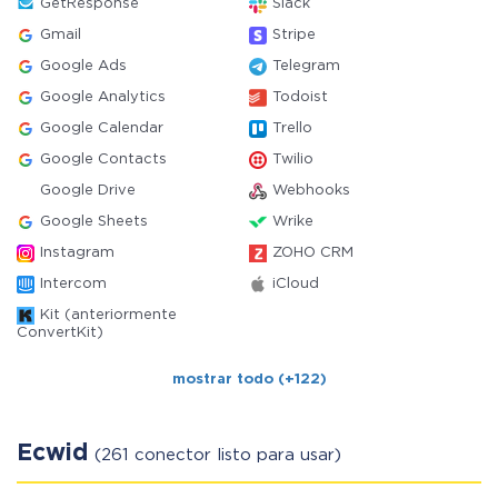
GetResponse
Slack
Gmail
Stripe
Google Ads
Telegram
Google Analytics
Todoist
Google Calendar
Trello
Google Contacts
Twilio
Google Drive
Webhooks
Google Sheets
Wrike
Instagram
ZOHO CRM
Intercom
iCloud
Kit (anteriormente
ConvertKit)
mostrar todo (+122)
Ecwid
(261 conector listo para usar)