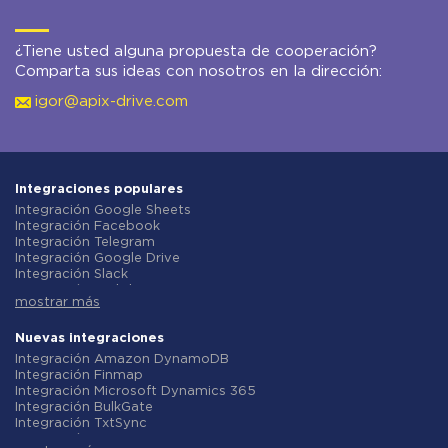
¿Tiene usted alguna propuesta de cooperación?
Comparta sus ideas con nosotros en la dirección:
igor@apix-drive.com
Integraciones populares
Integración Google Sheets
Integración Facebook
Integración Telegram
Integración Google Drive
Integración Slack
Integración MailChimp
mostrar más
Integración Gmail
Integración Trello
Integración ClickUp
Nuevas integraciones
Integración Airtable
Integración Amazon DynamoDB
Integración Google Contacts
Integración Finmap
Integración OpenAI (ChatGPT)
Integración Microsoft Dynamics 365
Integración Instagram
Integración BulkGate
Integración ActiveCampaign
Integración TxtSync
Integración Typeform
Integración Wire2Air