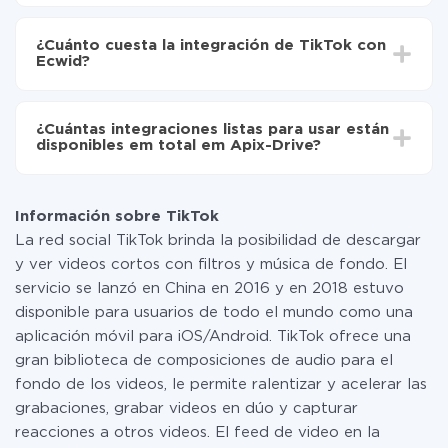
Active la actualización automática
Dependiendo del sistema con el que usted hará la
Ahora los datos se transferirán automáticamente
integración, el tiempo de configuración puede variar y
de TikTok a Ecwid
¿Cuánto cuesta la integración de TikTok con
oscilar entre 5 y 30 minutos. En promedio, la
Ecwid?
configuración tarda entre 10 y 15 minutos.
No es necesario pagar nada por la integración en sí, y
toda las funcionalidades están disponibles en todas las
¿Cuántas integraciones listas para usar están
tarifas. Usted solo paga por la cantidad de datos que
disponibles em total em Apix-Drive?
realmente se transfieren de uno de sus sistemas a otro
a través de nuestro servicio. Si usted tiene una
Por el momento, tenemos listas para usar296 +
pequeña cantidad de datos por mes, puede usar de
integraciones además de TikTok y Ecwid
manera segura un plan de tarifa gratuita o cambiar a
Información sobre TikTok
uno de pago, si es necesario. Más detalles sobre
La red social TikTok brinda la posibilidad de descargar
tarifas
.
y ver videos cortos con filtros y música de fondo. El
servicio se lanzó en China en 2016 y en 2018 estuvo
disponible para usuarios de todo el mundo como una
aplicación móvil para iOS/Android. TikTok ofrece una
gran biblioteca de composiciones de audio para el
fondo de los videos, le permite ralentizar y acelerar las
grabaciones, grabar videos en dúo y capturar
reacciones a otros videos. El feed de video en la