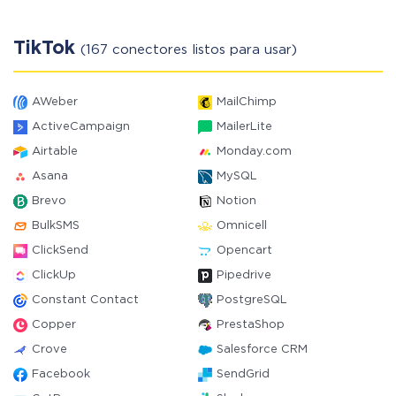
TikTok
(167 conectores listos para usar)
AWeber
MailChimp
ActiveCampaign
MailerLite
Airtable
Monday.com
Asana
MySQL
Brevo
Notion
BulkSMS
Omnicell
ClickSend
Opencart
ClickUp
Pipedrive
Constant Contact
PostgreSQL
Copper
PrestaShop
Crove
Salesforce CRM
Facebook
SendGrid