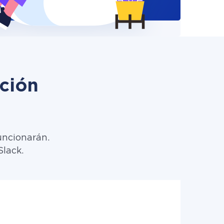
ción
uncionarán.
Slack.