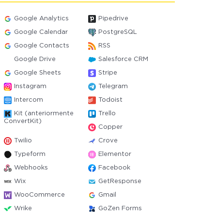
Google Analytics
Pipedrive
Google Calendar
PostgreSQL
Google Contacts
RSS
Google Drive
Salesforce CRM
Google Sheets
Stripe
Instagram
Telegram
Intercom
Todoist
Kit (anteriormente
Trello
ConvertKit)
Copper
Twilio
Crove
Typeform
Elementor
Webhooks
Facebook
Wix
GetResponse
WooCommerce
Gmail
Wrike
GoZen Forms