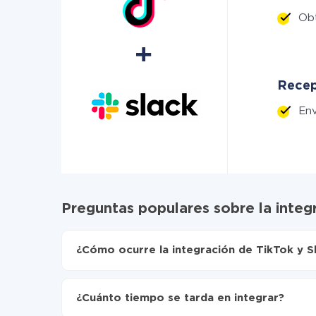
Obt
Recep
Env
Preguntas populares sobre la integ
¿Cómo ocurre la integración de TikTok y S
Para empezar es necesario
registrarse en Api
Elija qué datos transferir de TikTok a Slack
¿Cuánto tiempo se tarda en integrar?
Active la actualización automática
Ahora los datos se transferirán automáticamen