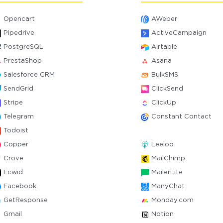
Opencart
AWeber
Pipedrive
ActiveCampaign
PostgreSQL
Airtable
PrestaShop
Asana
Salesforce CRM
BulkSMS
SendGrid
ClickSend
Stripe
ClickUp
Telegram
Constant Contact
Todoist
Copper
Leeloo
Crove
MailChimp
Ecwid
MailerLite
Facebook
ManyChat
GetResponse
Monday.com
Gmail
Notion