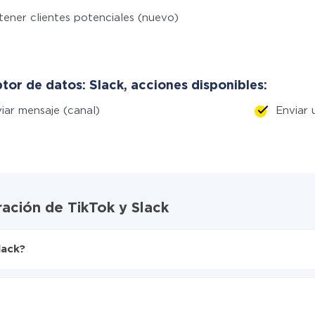
ener clientes potenciales (nuevo)
tor de datos: Slack, acciones disponibles:
iar mensaje (canal)
Enviar 
ración de TikTok y Slack
lack?
X-Drive
te de TikTok a Slack