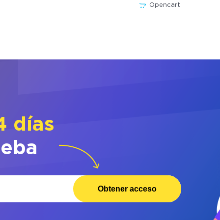
Opencart
4 días
ueba
Obtener acceso