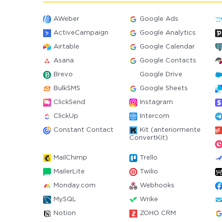
AWeber
Google Ads
ActiveCampaign
Google Analytics
Airtable
Google Calendar
Asana
Google Contacts
Brevo
Google Drive
BulkSMS
Google Sheets
ClickSend
Instagram
ClickUp
Intercom
Constant Contact
Kit (anteriormente
ConvertKit)
MailChimp
Trello
MailerLite
Twilio
Monday.com
Webhooks
MySQL
Wrike
Notion
ZOHO CRM