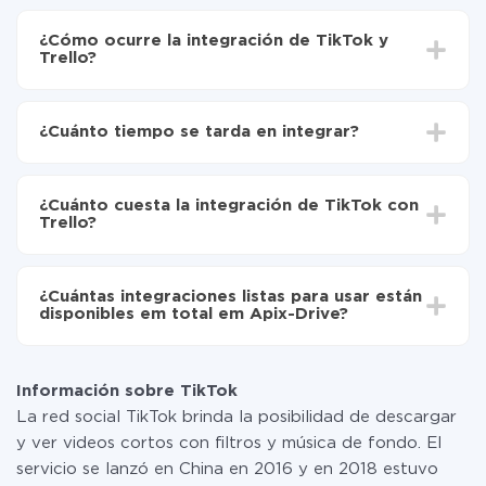
¿Cómo ocurre la integración de TikTok y
Trello?
Para empezar es necesario
registrarse en ApiX-
Drive
¿Cuánto tiempo se tarda en integrar?
Elija qué datos transferir de TikTok a Trello
Active la actualización automática
Dependiendo del sistema con el que usted hará la
Ahora los datos se transferirán automáticamente
integración, el tiempo de configuración puede variar y
de TikTok a Trello
¿Cuánto cuesta la integración de TikTok con
oscilar entre 5 y 30 minutos. En promedio, la
Trello?
configuración tarda entre 10 y 15 minutos.
No es necesario pagar nada por la integración en sí, y
toda las funcionalidades están disponibles en todas las
¿Cuántas integraciones listas para usar están
tarifas. Usted solo paga por la cantidad de datos que
disponibles em total em Apix-Drive?
realmente se transfieren de uno de sus sistemas a otro
a través de nuestro servicio. Si usted tiene una
Por el momento, tenemos listas para usar296 +
pequeña cantidad de datos por mes, puede usar de
integraciones además de TikTok y Trello
manera segura un plan de tarifa gratuita o cambiar a
Información sobre TikTok
uno de pago, si es necesario. Más detalles sobre
La red social TikTok brinda la posibilidad de descargar
tarifas
.
y ver videos cortos con filtros y música de fondo. El
servicio se lanzó en China en 2016 y en 2018 estuvo