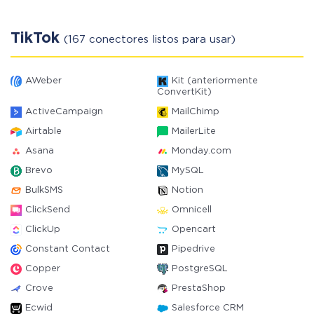
TikTok
(167 conectores listos para usar)
AWeber
Kit (anteriormente
ConvertKit)
ActiveCampaign
MailChimp
Airtable
MailerLite
Asana
Monday.com
Brevo
MySQL
BulkSMS
Notion
ClickSend
Omnicell
ClickUp
Opencart
Constant Contact
Pipedrive
Copper
PostgreSQL
Crove
PrestaShop
Ecwid
Salesforce CRM