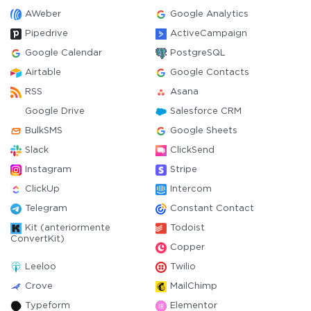
AWeber
Google Analytics
Pipedrive
ActiveCampaign
Google Calendar
PostgreSQL
Airtable
Google Contacts
RSS
Asana
Google Drive
Salesforce CRM
BulkSMS
Google Sheets
Slack
ClickSend
Instagram
Stripe
ClickUp
Intercom
Telegram
Constant Contact
Kit (anteriormente
Todoist
ConvertKit)
Copper
Leeloo
Twilio
Crove
MailChimp
Typeform
Elementor