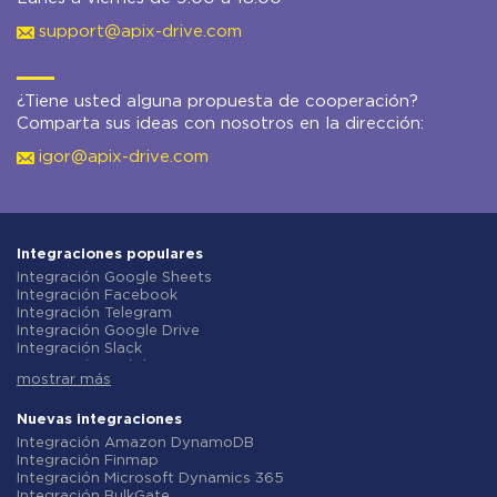
support@apix-drive.com
¿Tiene usted alguna propuesta de cooperación?
Comparta sus ideas con nosotros en la dirección:
igor@apix-drive.com
Integraciones populares
Integración Google Sheets
Integración Facebook
Integración Telegram
Integración Google Drive
Integración Slack
Integración MailChimp
mostrar más
Integración Gmail
Integración Trello
Integración ClickUp
Nuevas integraciones
Integración Airtable
Integración Amazon DynamoDB
Integración Google Contacts
Integración Finmap
Integración OpenAI (ChatGPT)
Integración Microsoft Dynamics 365
Integración Instagram
Integración BulkGate