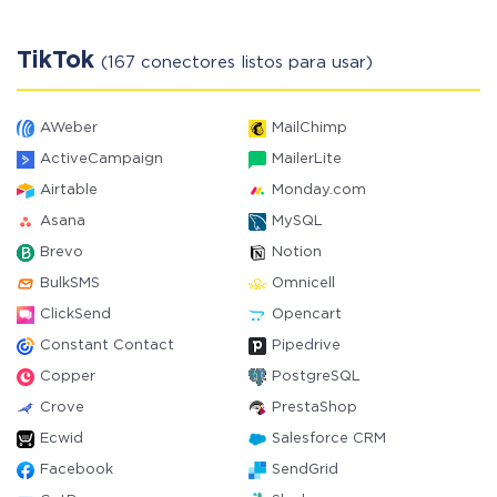
TikTok
(167 conectores listos para usar)
AWeber
MailChimp
ActiveCampaign
MailerLite
Airtable
Monday.com
Asana
MySQL
Brevo
Notion
BulkSMS
Omnicell
ClickSend
Opencart
Constant Contact
Pipedrive
Copper
PostgreSQL
Crove
PrestaShop
Ecwid
Salesforce CRM
Facebook
SendGrid