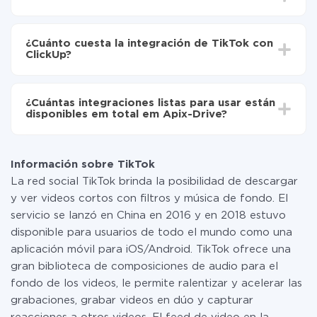
Active la actualización automática
Dependiendo del sistema con el que usted hará la
Ahora los datos se transferirán automáticamente
integración, el tiempo de configuración puede variar y
de TikTok a ClickUp
¿Cuánto cuesta la integración de TikTok con
oscilar entre 5 y 30 minutos. En promedio, la
ClickUp?
configuración tarda entre 10 y 15 minutos.
No es necesario pagar nada por la integración en sí, y
toda las funcionalidades están disponibles en todas las
¿Cuántas integraciones listas para usar están
tarifas. Usted solo paga por la cantidad de datos que
disponibles em total em Apix-Drive?
realmente se transfieren de uno de sus sistemas a otro
a través de nuestro servicio. Si usted tiene una
Por el momento, tenemos listas para usar296 +
pequeña cantidad de datos por mes, puede usar de
integraciones además de TikTok y ClickUp
manera segura un plan de tarifa gratuita o cambiar a
Información sobre TikTok
uno de pago, si es necesario. Más detalles sobre
La red social TikTok brinda la posibilidad de descargar
tarifas
.
y ver videos cortos con filtros y música de fondo. El
servicio se lanzó en China en 2016 y en 2018 estuvo
disponible para usuarios de todo el mundo como una
aplicación móvil para iOS/Android. TikTok ofrece una
gran biblioteca de composiciones de audio para el
fondo de los videos, le permite ralentizar y acelerar las
grabaciones, grabar videos en dúo y capturar