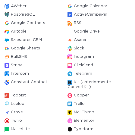
AWeber
Google Calendar
PostgreSQL
ActiveCampaign
Google Contacts
RSS
Airtable
Google Drive
Salesforce CRM
Asana
Google Sheets
Slack
BulkSMS
Instagram
Stripe
ClickSend
Intercom
Telegram
Constant Contact
Kit (anteriormente
ConvertKit)
Todoist
Copper
Leeloo
Trello
Crove
MailChimp
Twilio
Elementor
MailerLite
Typeform