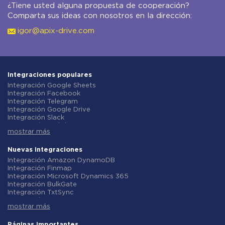
¿Tiene usted alguna propuesta de cooperación?
Comparta sus ideas con nosotros en la dirección:
igor@apix-drive.com
Integraciones populares
Integración Google Sheets
Integración Facebook
Integración Telegram
Integración Google Drive
Integración Slack
Integración MailChimp
mostrar más
Integración Gmail
Integración Trello
Integración ClickUp
Nuevas integraciones
Integración Airtable
Integración Amazon DynamoDB
Integración Google Contacts
Integración Finmap
Integración OpenAI (ChatGPT)
Integración Microsoft Dynamics 365
Integración Instagram
Integración BulkGate
Integración ActiveCampaign
Integración TxtSync
Integración Typeform
Integración Wire2Air
Integración Salesforce CRM
mostrar más
Integración Corezoid
Integración Monday.com
Integración Infobip
Integración Notion
Integración Instasent
Páginas importantes