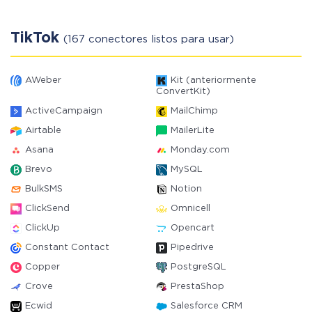
TikTok
(167 conectores listos para usar)
AWeber
Kit (anteriormente
ConvertKit)
ActiveCampaign
MailChimp
Airtable
MailerLite
Asana
Monday.com
Brevo
MySQL
BulkSMS
Notion
ClickSend
Omnicell
ClickUp
Opencart
Constant Contact
Pipedrive
Copper
PostgreSQL
Crove
PrestaShop
Ecwid
Salesforce CRM