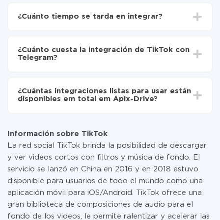
Para empezar es necesario
registrarse en ApiX-
Drive
¿Cuánto tiempo se tarda en integrar?
Elija qué datos transferir de TikTok a Telegram
Active la actualización automática
Dependiendo del sistema con el que usted hará la
Ahora los datos se transferirán automáticamente
integración, el tiempo de configuración puede variar y
de TikTok a Telegram
¿Cuánto cuesta la integración de TikTok con
oscilar entre 5 y 30 minutos. En promedio, la
Telegram?
configuración tarda entre 10 y 15 minutos.
No es necesario pagar nada por la integración en sí, y
toda las funcionalidades están disponibles en todas las
¿Cuántas integraciones listas para usar están
tarifas. Usted solo paga por la cantidad de datos que
disponibles em total em Apix-Drive?
realmente se transfieren de uno de sus sistemas a otro
a través de nuestro servicio. Si usted tiene una
Por el momento, tenemos listas para usar296 +
pequeña cantidad de datos por mes, puede usar de
integraciones además de TikTok y Telegram
manera segura un plan de tarifa gratuita o cambiar a
Información sobre TikTok
uno de pago, si es necesario. Más detalles sobre
La red social TikTok brinda la posibilidad de descargar
tarifas
.
y ver videos cortos con filtros y música de fondo. El
servicio se lanzó en China en 2016 y en 2018 estuvo
disponible para usuarios de todo el mundo como una
aplicación móvil para iOS/Android. TikTok ofrece una
gran biblioteca de composiciones de audio para el
fondo de los videos, le permite ralentizar y acelerar las