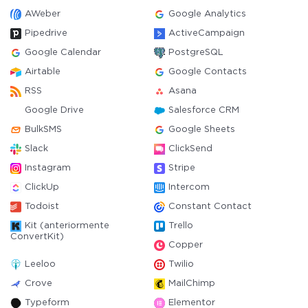
AWeber
Google Analytics
Pipedrive
ActiveCampaign
Google Calendar
PostgreSQL
Airtable
Google Contacts
RSS
Asana
Google Drive
Salesforce CRM
BulkSMS
Google Sheets
Slack
ClickSend
Instagram
Stripe
ClickUp
Intercom
Todoist
Constant Contact
Kit (anteriormente
Trello
ConvertKit)
Copper
Leeloo
Twilio
Crove
MailChimp
Typeform
Elementor