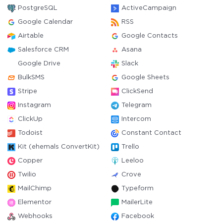
PostgreSQL
ActiveCampaign
Google Calendar
RSS
Airtable
Google Contacts
Salesforce CRM
Asana
Google Drive
Slack
BulkSMS
Google Sheets
Stripe
ClickSend
Instagram
Telegram
ClickUp
Intercom
Todoist
Constant Contact
Kit (ehemals ConvertKit)
Trello
Copper
Leeloo
Twilio
Crove
MailChimp
Typeform
Elementor
MailerLite
Webhooks
Facebook