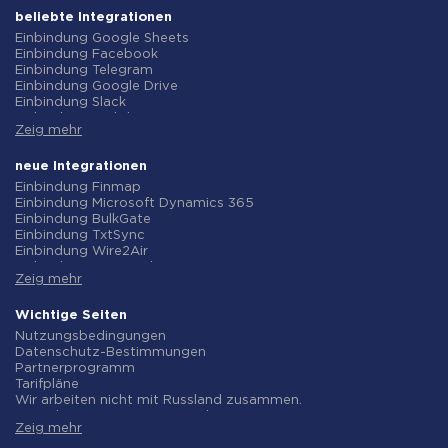
beliebte Integrationen
Einbindung Google Sheets
Einbindung Facebook
Einbindung Telegram
Einbindung Google Drive
Einbindung Slack
Einbindung MailChimp
Zeig mehr
Einbindung Gmail
Einbindung Trello
Einbindung ClickUp
neue Integrationen
Einbindung Airtable
Einbindung Finmap
Einbindung Google Contacts
Einbindung Microsoft Dynamics 365
Einbindung OpenAI (ChatGPT)
Einbindung BulkGate
Einbindung Instagram
Einbindung TxtSync
Einbindung ActiveCampaign
Einbindung Wire2Air
Einbindung Typeform
Einbindung Corezoid
Einbindung Salesforce CRM
Zeig mehr
Einbindung Infobip
Einbindung Monday.com
Einbindung Instasent
Einbindung Notion
Einbindung AtomPark
Wichtige Seiten
Einbindung Stripe
Einbindung TXTImpact
Nutzungsbedingungen
Einbindung AWeber
Einbindung Campaign Monitor
Datenschutz-Bestimmungen
Einbindung Asana
Einbindung CM.com
Partnerprogramm
Einbindung ZOHO CRM
Einbindung D7 Networks
Tarifpläne
Einbindung Webhooks
Einbindung SMS.to
Wir arbeiten nicht mit Russland zusammen.
Einbindung GetResponse
Einbindung SMSGlobal
Vereinbarung zur Datenverarbeitung
Einbindung WooCommerce
Einbindung Textlocal
Zeig mehr
Rückgaberecht
Einbindung Pipedrive
Einbindung ShoutOUT