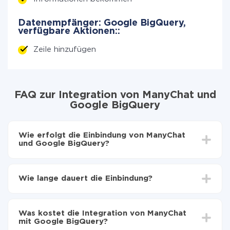
Datenempfänger: Google BigQuery,
verfügbare Aktionen::
Zeile hinzufügen
FAQ zur Integration von ManyChat und
Google BigQuery
Wie erfolgt die Einbindung von ManyChat
und Google BigQuery?
Zuerst muss man sich
bei ApiX-Drive registrieren
Wählen, welche Daten von ManyChat auf Google
Wie lange dauert die Einbindung?
BigQuery zu übertragen
Automatische Aktualisierung aktivieren
Je nach System, das Sie integrieren möchten, kann die
Jetzt werden die Daten automatisch von ManyChat
Einrichtungszeit zwischen 5 und 30 Minuten variieren.
auf Google BigQuery übertragen
Was kostet die Integration von ManyChat
Im Durchschnitt dauert es 10-15 Minuten.
mit Google BigQuery?