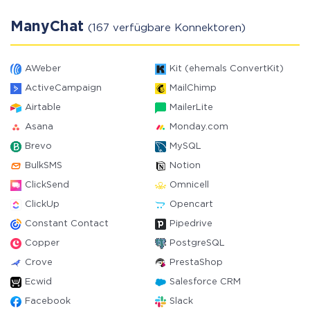
ManyChat
(167 verfügbare Konnektoren)
AWeber
Kit (ehemals ConvertKit)
ActiveCampaign
MailChimp
Airtable
MailerLite
Asana
Monday.com
Brevo
MySQL
BulkSMS
Notion
ClickSend
Omnicell
ClickUp
Opencart
Constant Contact
Pipedrive
Copper
PostgreSQL
Crove
PrestaShop
Ecwid
Salesforce CRM
Facebook
Slack