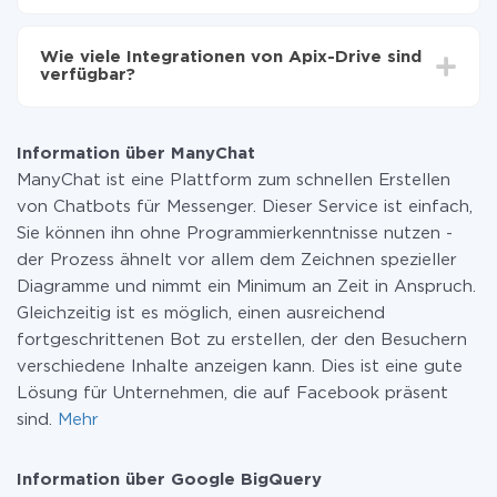
Sie müssen für die Integration nicht bezahlen, da alle
Funktionen in allen Tarifplänen verfügbar sind. Sie
Wie viele Integrationen von Apix-Drive sind
zahlen nur für die Datenmenge, die über unseren
verfügbar?
Service von einem System auf ein anderes übertragen
wird. Wenn Sie eine geringe Datenmenge pro Monat
Zurzeit haben wir 296+ Integrationen ausser ManyChat
haben, können Sie einen kostenlosen Plan nutzen und
und Google BigQuery
bei Bedarf zu einem kostenpflichtigen wechseln.
Information über ManyChat
Weitere Informationen zu
Tarifen
.
ManyChat ist eine Plattform zum schnellen Erstellen
von Chatbots für Messenger. Dieser Service ist einfach,
Sie können ihn ohne Programmierkenntnisse nutzen -
der Prozess ähnelt vor allem dem Zeichnen spezieller
Diagramme und nimmt ein Minimum an Zeit in Anspruch.
Gleichzeitig ist es möglich, einen ausreichend
fortgeschrittenen Bot zu erstellen, der den Besuchern
verschiedene Inhalte anzeigen kann. Dies ist eine gute
Lösung für Unternehmen, die auf Facebook präsent
sind.
Mehr
Information über Google BigQuery