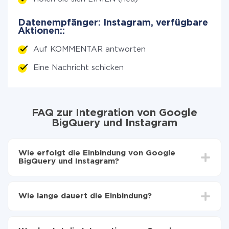
Datenempfänger: Instagram, verfügbare
Aktionen::
Auf KOMMENTAR antworten
Eine Nachricht schicken
FAQ zur Integration von Google
BigQuery und Instagram
Wie erfolgt die Einbindung von Google
BigQuery und Instagram?
Zuerst muss man sich
bei ApiX-Drive registrieren
Wählen, welche Daten von Google BigQuery auf
Wie lange dauert die Einbindung?
Instagram zu übertragen
Automatische Aktualisierung aktivieren
Je nach System, das Sie integrieren möchten, kann die
Jetzt werden die Daten automatisch von Google
Einrichtungszeit zwischen 5 und 30 Minuten variieren.
BigQuery auf Instagram übertragen