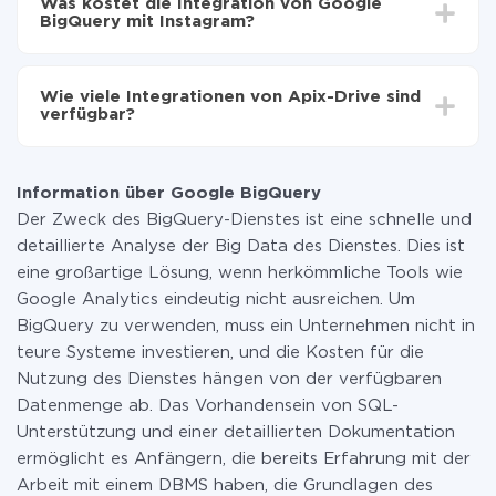
Was kostet die Integration von Google
Im Durchschnitt dauert es 10-15 Minuten.
BigQuery mit Instagram?
Sie müssen für die Integration nicht bezahlen, da alle
Funktionen in allen Tarifplänen verfügbar sind. Sie
Wie viele Integrationen von Apix-Drive sind
zahlen nur für die Datenmenge, die über unseren
verfügbar?
Service von einem System auf ein anderes übertragen
wird. Wenn Sie eine geringe Datenmenge pro Monat
Zurzeit haben wir 296+ Integrationen ausser Google
haben, können Sie einen kostenlosen Plan nutzen und
BigQuery und Instagram
bei Bedarf zu einem kostenpflichtigen wechseln.
Information über Google BigQuery
Weitere Informationen zu
Tarifen
.
Der Zweck des BigQuery-Dienstes ist eine schnelle und
detaillierte Analyse der Big Data des Dienstes. Dies ist
eine großartige Lösung, wenn herkömmliche Tools wie
Google Analytics eindeutig nicht ausreichen. Um
BigQuery zu verwenden, muss ein Unternehmen nicht in
teure Systeme investieren, und die Kosten für die
Nutzung des Dienstes hängen von der verfügbaren
Datenmenge ab. Das Vorhandensein von SQL-
Unterstützung und einer detaillierten Dokumentation
ermöglicht es Anfängern, die bereits Erfahrung mit der
Arbeit mit einem DBMS haben, die Grundlagen des