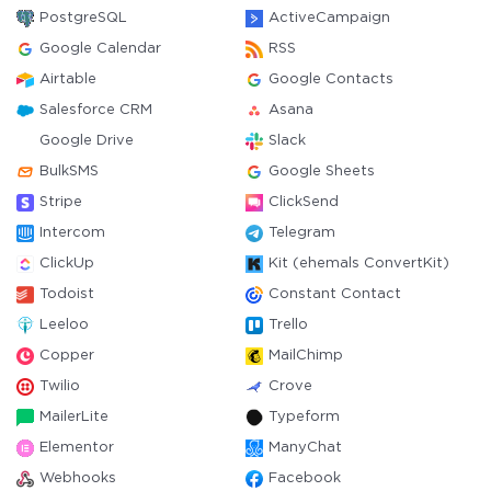
PostgreSQL
ActiveCampaign
Google Calendar
RSS
Airtable
Google Contacts
Salesforce CRM
Asana
Google Drive
Slack
BulkSMS
Google Sheets
Stripe
ClickSend
Intercom
Telegram
ClickUp
Kit (ehemals ConvertKit)
Todoist
Constant Contact
Leeloo
Trello
Copper
MailChimp
Twilio
Crove
MailerLite
Typeform
Elementor
ManyChat
Webhooks
Facebook