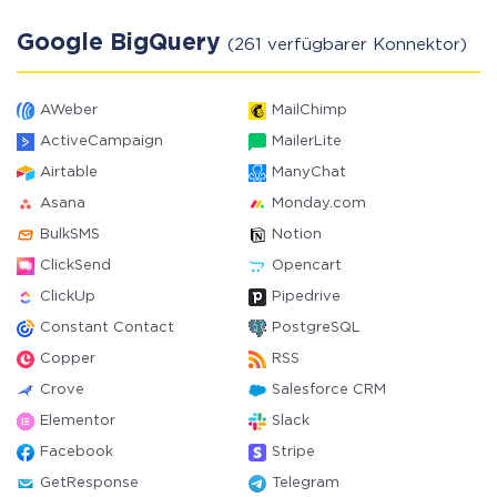
Google BigQuery
(261 verfügbarer Konnektor)
AWeber
MailChimp
ActiveCampaign
MailerLite
Airtable
ManyChat
Asana
Monday.com
BulkSMS
Notion
ClickSend
Opencart
ClickUp
Pipedrive
Constant Contact
PostgreSQL
Copper
RSS
Crove
Salesforce CRM
Elementor
Slack
Facebook
Stripe
GetResponse
Telegram