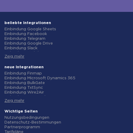
beliebte Integrationen
Einbindung Google Sheets
Einbindung Facebook
Einbindung Telegram
Einbindung Google Drive
Einbindung Slack
Einbindung MailChimp
Zeig mehr
Einbindung Gmail
Einbindung Trello
Einbindung ClickUp
neue Integrationen
Einbindung Airtable
Einbindung Finmap
Einbindung Google Contacts
Einbindung Microsoft Dynamics 365
Einbindung OpenAI (ChatGPT)
Einbindung BulkGate
Einbindung Instagram
Einbindung TxtSync
Einbindung ActiveCampaign
Einbindung Wire2Air
Einbindung Typeform
Einbindung Corezoid
Einbindung Salesforce CRM
Zeig mehr
Einbindung Infobip
Einbindung Monday.com
Einbindung Instasent
Einbindung Notion
Einbindung AtomPark
Wichtige Seiten
Einbindung Stripe
Einbindung TXTImpact
Nutzungsbedingungen
Einbindung AWeber
Einbindung Campaign Monitor
Datenschutz-Bestimmungen
Einbindung Asana
Einbindung CM.com
Partnerprogramm
Einbindung ZOHO CRM
Einbindung D7 Networks
Tarifpläne