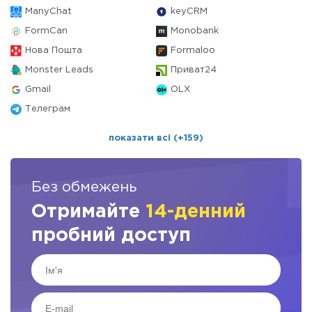
ManyChat
keyCRM
FormCan
Monobank
Нова Пошта
Formaloo
Monster Leads
Приват24
Gmail
OLX
Телеграм
показати всі (+159)
Без обмежень
Отримайте
14-денний
пробний доступ