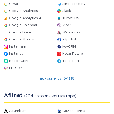
Gmail
SimpleTexting
Google Analytics
Slack
Google Analytics 4
TurboSMS
Google Calendar
Viber
Google Drive
Webhooks
Google Sheets
eSputnik
Instagram
keyCRM
Instantly
Нова Пошта
KeepinCRM
Телеграм
LP-CRM
показати всі (+155)
Afilnet
(204 готових коннектора)
Acumbamail
GoZen Forms