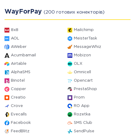
WayForPay
(200 готових конекторів)
8x8
Mailchimp
AOL
MeisterTask
AWeber
MessageWhiz
Acumbamail
Mobizon
Airtable
OLX
AlphaSMS
Omnicell
Binotel
Opencart
Copper
PrestaShop
Creatio
Prom
Crove
RO App
Evecalls
Rozetka
Facebook
SMS Club
FeedBlitz
SendPulse