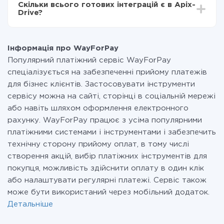
Скільки всього готових інтеграцій є в Apix-
Ви оплачуєте лише кількість даних, які за фактом
Drive?
передаються з однієї вашої системи в іншу через
наш сервіс. Якщо у вас кількість даних в місяць
На даний час у нас готово 400+ інтеграцій крім
невелика, можете сміливо користуватися
WayForPay і Afilnet
безкоштовним тарифом або перейти на платний,
Інформація про WayForPay
при необхідності. Детальніше про
тарифи
.
Популярний платіжний сервіс WayForPay
спеціалізується на забезпеченні прийому платежів
для бізнес клієнтів. Застосовувати інструменти
сервісу можна на сайті, сторінці в соціальній мережі
або навіть шляхом оформлення електронного
рахунку. WayForPay працює з усіма популярними
платіжними системами і інструментами і забезпечить
технічну сторону прийому оплат, в тому числі
створення акцій, вибір платіжних інструментів для
покупця, можливість здійснити оплату в один клік
або налаштувати регулярні платежі. Сервіс також
може бути використаний через мобільний додаток.
Детальніше