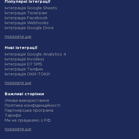
Популярні інтеграції
Інтеграція Google Sheets
Інтеграція Телеграм
Інтеграція Facebook
Інтеграція Webhooks
Інтеграція Google Drive
Інтеграція Opencart
показати ще
Інтеграція Gmail
Інтеграція Нова Пошта
Інтеграція Rozetka
Нові інтеграції
Інтеграція OpenAI (ChatGPT)
Інтеграція Google Analytics 4
Інтеграція Binotel
Інтеграція Invoiless
Інтеграція Prom
Інтеграція D7 SMS
Інтеграція Приват24
Інтеграція Телфин
Інтеграція OLX
Інтеграція ОКИ-ТОКИ
Інтеграція TurboSMS
Інтеграція Finmap
Інтеграція SendPulse
показати ще
Інтеграція Microsoft Dynamics 365
Інтеграція Horoshop
Інтеграція BulkGate
Інтеграція Stream Telecom
Інтеграція TxtSync
Важливі сторінки
Інтеграція Instagram
Інтеграція Wire2Air
Умови використання
Інтеграція Google Analytics
Інтеграція Corezoid
Політика конфіденційності
Інтеграція Creatio
Інтеграція Infobip
Партнерська програма
Інтеграція Ringostat
Інтеграція Instasent
Тарифи
Інтеграція Google Calendar
Інтеграція AtomPark
Ми не працюємо з РФ
Інтеграція Airtable
Інтеграція TXTImpact
Політика повернення коштів
Інтеграція RO App
Інтеграція Campaign Monitor
показати ще
Індивідуальна розробка
Інтеграція WooCommerce
Інтеграція CM.com
Умови партнерської програми
Інтеграція Crove
Інтеграція D7 Networks