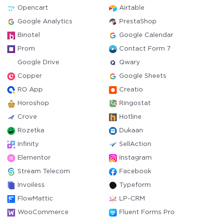
Opencart
Airtable
Google Analytics
PrestaShop
Binotel
Google Calendar
Prom
Contact Form 7
Google Drive
Qwary
Copper
Google Sheets
RO App
Creatio
Horoshop
Ringostat
Crove
Hotline
Rozetka
Dukaan
Infinity
SellAction
Elementor
Instagram
Stream Telecom
Facebook
Invoiless
Typeform
FlowMattic
LP-CRM
WooCommerce
Fluent Forms Pro