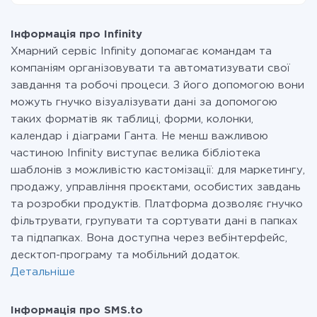
наш сервіс. Якщо у вас кількість даних в місяць
На даний час у нас готово 400+ інтеграцій крім
невелика, можете сміливо користуватися
Infinity і SMS.to
безкоштовним тарифом або перейти на платний,
Інформація про Infinity
при необхідності. Детальніше про
тарифи
.
Хмарний сервіс Infinity допомагає командам та
компаніям організовувати та автоматизувати свої
завдання та робочі процеси. З його допомогою вони
можуть гнучко візуалізувати дані за допомогою
таких форматів як таблиці, форми, колонки,
календар і діаграми Ганта. Не менш важливою
частиною Infinity виступає велика бібліотека
шаблонів з можливістю кастомізації: для маркетингу,
продажу, управління проєктами, особистих завдань
та розробки продуктів. Платформа дозволяє гнучко
фільтрувати, групувати та сортувати дані в папках
та підпапках. Вона доступна через вебінтерфейс,
десктоп-програму та мобільний додаток.
Детальніше
Інформація про SMS.to