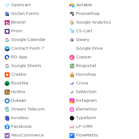
Opencart
Airtable
GoZen Forms
PrestaShop
Binotel
Google Analytics
Prom
CS-Cart
Google Calendar
Qwary
Contact Form 7
Google Drive
RO App
Copper
Google Sheets
Ringostat
Creatio
Horoshop
Rozetka
Crove
Hotline
SellAction
Dukaan
Instagram
Stream Telecom
Elementor
Invoiless
Typeform
Facebook
LP-CRM
WooCommerce
FlowMattic