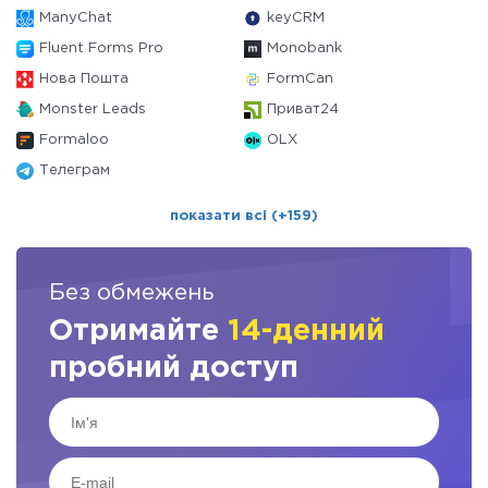
ManyChat
keyCRM
Fluent Forms Pro
Monobank
Нова Пошта
FormCan
Monster Leads
Приват24
Formaloo
OLX
Телеграм
показати всі (+159)
Без обмежень
Отримайте
14-денний
пробний доступ