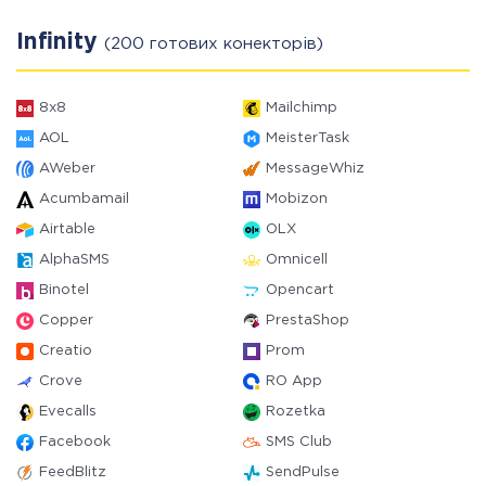
Infinity
(200 готових конекторів)
8x8
Mailchimp
AOL
MeisterTask
AWeber
MessageWhiz
Acumbamail
Mobizon
Airtable
OLX
AlphaSMS
Omnicell
Binotel
Opencart
Copper
PrestaShop
Creatio
Prom
Crove
RO App
Evecalls
Rozetka
Facebook
SMS Club
FeedBlitz
SendPulse