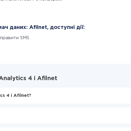
ач даних: Afilnet, доступні дії:
дправити SMS
alytics 4 і Afilnet
s 4 і Afilnet?
X-Drive
ics 4 в Afilnet
з Google Analytics 4 в Afilnet
нтеграцію, час налаштування може відрізнятися і становити ві