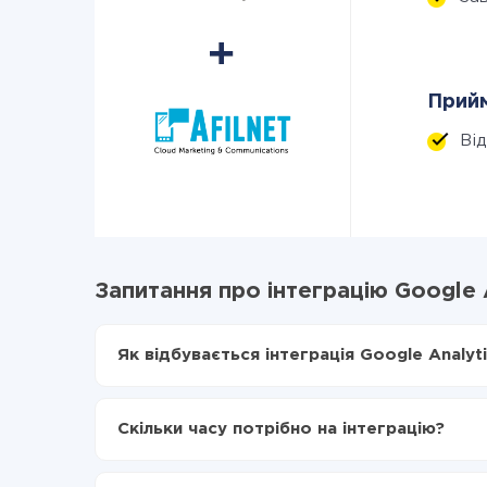
Прийм
Ві
Запитання про інтеграцію Google An
Як відбувається інтеграція Google Analytic
Для початку потрібно
зареєструватися в Api
Вибираєте які дані передавати з Google Analyt
Скільки часу потрібно на інтеграцію?
Включаєте автооновлення
Тепер дані будуть автоматично передаватися 
Залежно від системи, з якої ви будете робити і