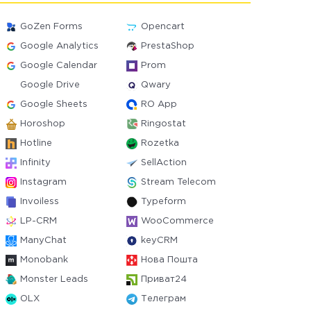
GoZen Forms
Opencart
Google Analytics
PrestaShop
Google Calendar
Prom
Google Drive
Qwary
Google Sheets
RO App
Horoshop
Ringostat
Hotline
Rozetka
Infinity
SellAction
Instagram
Stream Telecom
Invoiless
Typeform
LP-CRM
WooCommerce
ManyChat
keyCRM
Monobank
Нова Пошта
Monster Leads
Приват24
OLX
Телеграм