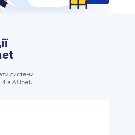
ії
net
ати системи.
4 в Afilnet.