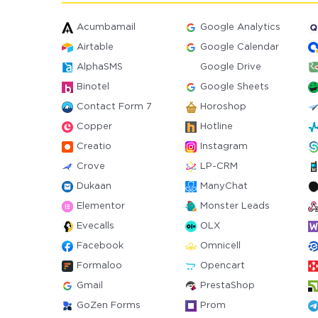
Acumbamail
Google Analytics
Airtable
Google Calendar
AlphaSMS
Google Drive
Binotel
Google Sheets
Contact Form 7
Horoshop
Copper
Hotline
Creatio
Instagram
Crove
LP-CRM
Dukaan
ManyChat
Elementor
Monster Leads
Evecalls
OLX
Facebook
Omnicell
Formaloo
Opencart
Gmail
PrestaShop
GoZen Forms
Prom