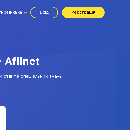
Українська
Вхід
Реєстрація
 Afilnet
істів та спеціальних знань.