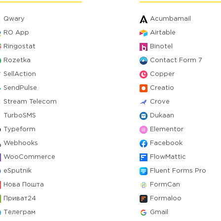
Qwary
Acumbamail
RO App
Airtable
Ringostat
Binotel
Rozetka
Contact Form 7
SellAction
Copper
SendPulse
Creatio
Stream Telecom
Crove
TurboSMS
Dukaan
Typeform
Elementor
Webhooks
Facebook
WooCommerce
FlowMattic
eSputnik
Fluent Forms Pro
Нова Пошта
FormCan
Приват24
Formaloo
Телеграм
Gmail