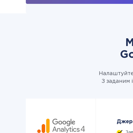
М
Go
Налаштуйте 
З заданим і
Джере
За