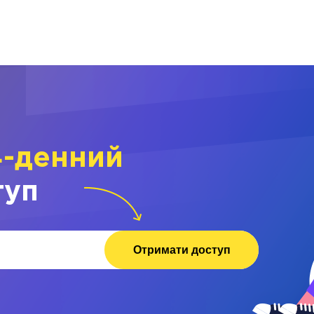
4-денний
туп
Отримати доступ