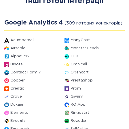
Інші готові інтеграції
Google Analytics 4
(309 готових конекторів)
Acumbamail
ManyChat
Airtable
Monster Leads
AlphaSMS
OLX
Binotel
Omnicell
Contact Form 7
Opencart
Copper
PrestaShop
Creatio
Prom
Crove
Qwary
Dukaan
RO App
Elementor
Ringostat
Evecalls
Rozetka
Facebook
SellAction