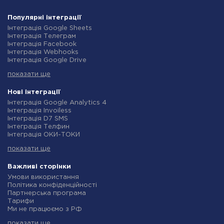
Популярні інтеграції
Інтеграція Google Sheets
Інтеграція Телеграм
Інтеграція Facebook
Інтеграція Webhooks
Інтеграція Google Drive
Інтеграція Opencart
показати ще
Інтеграція Gmail
Інтеграція Нова Пошта
Інтеграція Rozetka
Нові інтеграції
Інтеграція OpenAI (ChatGPT)
Інтеграція Google Analytics 4
Інтеграція Binotel
Інтеграція Invoiless
Інтеграція Prom
Інтеграція D7 SMS
Інтеграція Приват24
Інтеграція Телфин
Інтеграція OLX
Інтеграція ОКИ-ТОКИ
Інтеграція TurboSMS
Інтеграція Finmap
Інтеграція SendPulse
показати ще
Інтеграція Microsoft Dynamics 365
Інтеграція Horoshop
Інтеграція BulkGate
Інтеграція Stream Telecom
Інтеграція TxtSync
Важливі сторінки
Інтеграція Instagram
Інтеграція Wire2Air
Умови використання
Інтеграція Google Analytics
Інтеграція Corezoid
Політика конфіденційності
Інтеграція Creatio
Інтеграція Infobip
Партнерська програма
Інтеграція Ringostat
Інтеграція Instasent
Тарифи
Інтеграція Google Calendar
Інтеграція AtomPark
Ми не працюємо з РФ
Інтеграція Airtable
Інтеграція TXTImpact
Політика повернення коштів
Інтеграція RO App
Інтеграція Campaign Monitor
показати ще