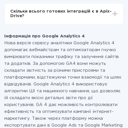
За саму інтеграцію нічого платити не потрібно і на
всіх тарифах доступний повністю весь функціонал.
Скільки всього готових інтеграцій є в Apix-
Ви оплачуєте лише кількість даних, які за фактом
Drive?
передаються з однієї вашої системи в іншу через
наш сервіс. Якщо у вас кількість даних в місяць
На даний час у нас готово 400+ інтеграцій крім
невелика, можете сміливо користуватися
Google Analytics 4 і Google Drive
безкоштовним тарифом або перейти на платний,
Інформація про Google Analytics 4
при необхідності. Детальніше про
тарифи
.
Нова версія сервісу аналітики Google Analytics 4
допомагає вебмайстрам та оптимізаторам гнучко
вимірювати показники трафіку та залучення сайтів
та додатків. За допомогою GA4 вони можуть
складати звітність за різними пристроями та
платформами, відстежуючи точки взаємодії та шлях
відвідувачів. Google Analytics 4 використовує
алгоритми ШІ та машинного навчання, що дозволяє
їй складати якісні детальні звіти про дії
користувачів. GA 4 дає можливість контролювати
ефективність та оптимізувати кампанії інтернет-
маркетингу. Також через платформу можна
експортувати дані в Google Ads та Google Marketing