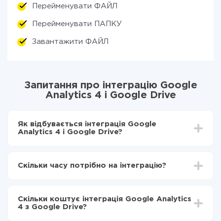
Перейменувати ФАЙЛ
Перейменувати ПАПКУ
Завантажити ФАЙЛ
Запитання про інтеграцію Google
Analytics 4 і Google Drive
Як відбувається інтеграція Google
Analytics 4 і Google Drive?
Для початку потрібно
зареєструватися в ApiX-
Drive
Скільки часу потрібно на інтеграцію?
Вибираєте які дані передавати з Google Analytics
4 в Google Drive
Залежно від системи, з якої ви будете робити
Включаєте автооновлення
інтеграцію, час налаштування може відрізнятися і
Тепер дані будуть автоматично передаватися з
Скільки коштує інтеграція Google Analytics
становити від 5-ти до 30-хвилин. У середньому
Google Analytics 4 в Google Drive
4 з Google Drive?
налаштування займає 10-15 хвилин.