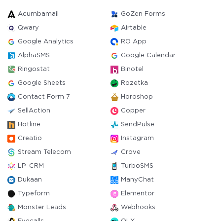
Acumbamail
GoZen Forms
Qwary
Airtable
Google Analytics
RO App
AlphaSMS
Google Calendar
Ringostat
Binotel
Google Sheets
Rozetka
Contact Form 7
Horoshop
SellAction
Copper
Hotline
SendPulse
Creatio
Instagram
Stream Telecom
Crove
LP-CRM
TurboSMS
Dukaan
ManyChat
Typeform
Elementor
Monster Leads
Webhooks