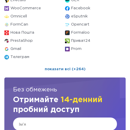
Evecalls
OLX
WooCommerce
Facebook
Omnicell
eSputnik
FormCan
Opencart
Нова Пошта
Formaloo
PrestaShop
Приват24
Gmail
Prom
Телеграм
показати всі (+264)
Без обмежень
Отримайте
14-денний
пробний доступ