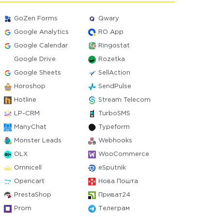
GoZen Forms
Qwary
Google Analytics
RO App
Google Calendar
Ringostat
Google Drive
Rozetka
Google Sheets
SellAction
Horoshop
SendPulse
Hotline
Stream Telecom
LP-CRM
TurboSMS
ManyChat
Typeform
Monster Leads
Webhooks
OLX
WooCommerce
Omnicell
eSputnik
Opencart
Нова Пошта
PrestaShop
Приват24
Prom
Телеграм