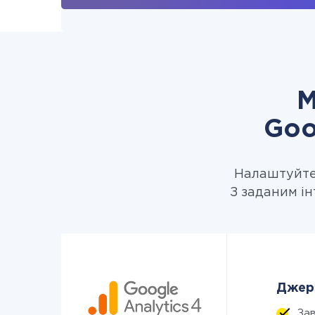
М
Goo
Налаштуйте 
З заданим ін
Джере
За