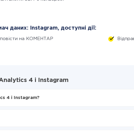
ач даних: Instagram, доступні дії:
дповісти на КОМЕНТАР
Відпр
nalytics 4 і Instagram
cs 4 і Instagram?
X-Drive
tics 4 в Instagram
з Google Analytics 4 в Instagram
нтеграцію, час налаштування може відрізнятися і становити ві