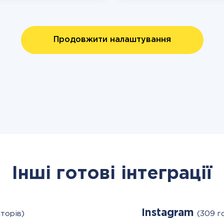
Продовжити налаштування
Інші готові інтеграції
Instagram
торів)
(309 г