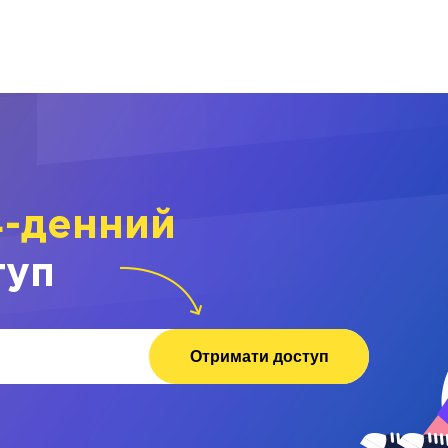
4-денний
туп
Отримати доступ