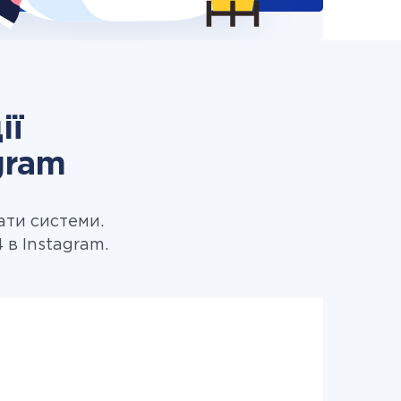
ії
gram
ати системи.
 в Instagram.