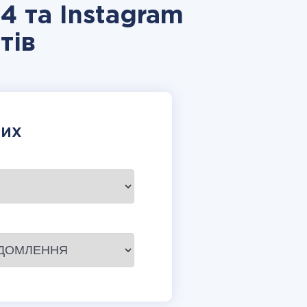
4 та Instagram
тів
НИХ