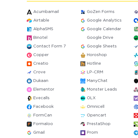
Acumbamail
GoZen Forms
Airtable
Google Analytics
AlphaSMS
Google Calendar
Binotel
Google Drive
Contact Form 7
Google Sheets
Copper
Horoshop
Creatio
Hotline
Crove
LP-CRM
Dukaan
ManyChat
Elementor
Monster Leads
Evecalls
OLX
Facebook
Omnicell
FormCan
Opencart
Formaloo
PrestaShop
Gmail
Prom