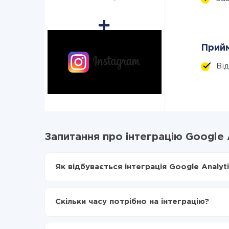
Прийм
Ві
Запитання про інтеграцію Google A
Як відбувається інтеграція Google Analyti
Для початку потрібно
зареєструватися в Api
Вибираєте які дані передавати з Google Analy
Скільки часу потрібно на інтеграцію?
Включаєте автооновлення
Тепер дані будуть автоматично передаватися 
Залежно від системи, з якої ви будете робити і