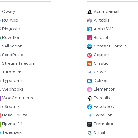
Qwary
Acumbamail
RO App
Airtable
Ringostat
AlphaSMS
Rozetka
Binotel
SellAction
Contact Form 7
SendPulse
Copper
Stream Telecom
Creatio
TurboSMS
Crove
Typeform
Dukaan
Webhooks
Elementor
WooCommerce
Evecalls
eSputnik
Facebook
Нова Пошта
FormCan
Приват24
Formaloo
Телеграм
Gmail