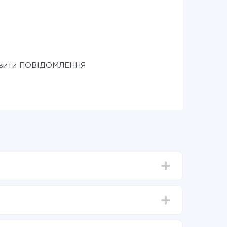
авити ПОВІДОМЛЕННЯ
д 5-ти до 30-хвилин. У середньому налаштування