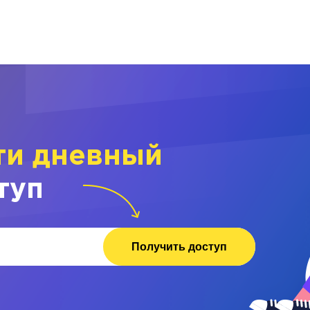
ти дневный
туп
Получить доступ