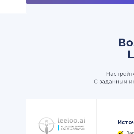
Во
L
Настройте
С заданным ин
Источ
За