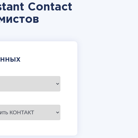
tant Contact
мистов
АННЫХ