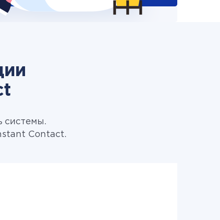
ции
ct
ь системы.
stant Contact.