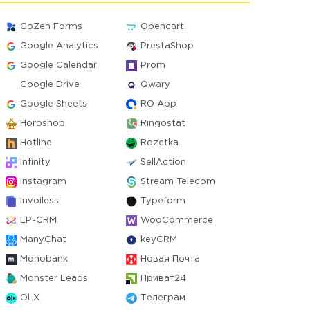
GoZen Forms
Opencart
Google Analytics
PrestaShop
Google Calendar
Prom
Google Drive
Qwary
Google Sheets
RO App
Horoshop
Ringostat
Hotline
Rozetka
Infinity
SellAction
Instagram
Stream Telecom
Invoiless
Typeform
LP-CRM
WooCommerce
ManyChat
keyCRM
Monobank
Новая Почта
Monster Leads
Приват24
OLX
Телеграм