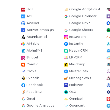
8x8
Google Analytics 4
AOL
Google Calendar
AWeber
Google Drive
ActiveCampaign
Google Sheets
Acumbamail
Instagram
Airtable
Instantly
AlphaSMS
KeepinCRM
Binotel
LP-CRM
Creatio
Mailchimp
Crove
MeisterTask
Evecalls
MessageWhiz
Facebook
Mobizon
FeedBlitz
OLX
Gmail
Omnicell
Google Analytics
Opencart