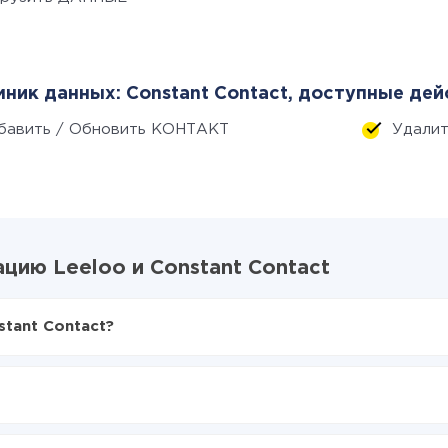
ник данных: Constant Contact, доступные дей
бавить / Обновить КОНТАКТ
Удали
цию Leeloo и Constant Contact
stant Contact?
X-Drive
oo в Constant Contact
аться из Leeloo в Constant Contact
е делать интеграцию, время настройки может отличаться и сос