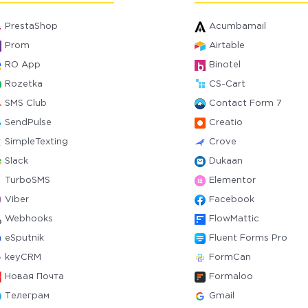
PrestaShop
Acumbamail
Prom
Airtable
RO App
Binotel
Rozetka
CS-Cart
SMS Club
Contact Form 7
SendPulse
Creatio
SimpleTexting
Crove
Slack
Dukaan
TurboSMS
Elementor
Viber
Facebook
Webhooks
FlowMattic
eSputnik
Fluent Forms Pro
keyCRM
FormCan
Новая Почта
Formaloo
Телеграм
Gmail