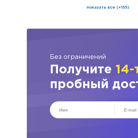
показать все (+155)
Без ограничений
Получите
14-
пробный дос