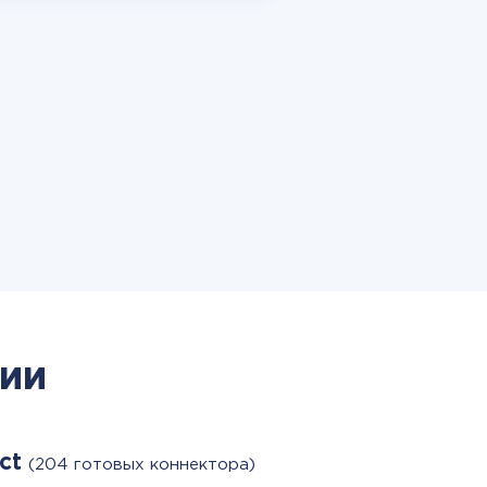
ии
act
(204 готовых коннектора)