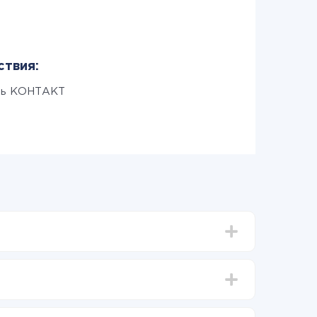
ствия:
ть КОНТАКТ
тавлять от 5-ти до 30-минут. В среднем