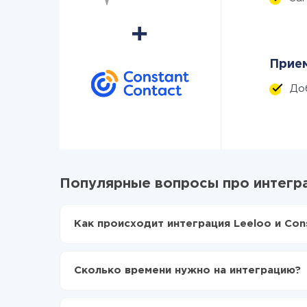
Прием
До
Популярные вопросы про интегра
Как происходит интеграция Leeloo и Con
Для начала нужно
зарегистрироваться в Api
Выбираете какие данные передавать из Leel
Сколько времени нужно на интеграцию?
Включаете автообновление
Теперь данные будут автоматически передав
В зависимости от системы, с которой вы будет