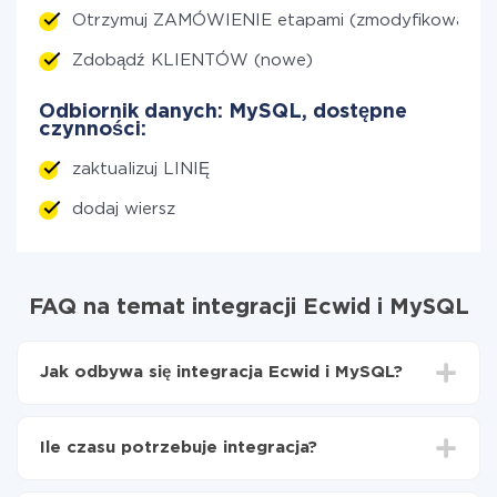
Otrzymuj ZAMÓWIENIE etapami (zmodyfikowane)
Zdobądź KLIENTÓW (nowe)
Odbiornik danych: MySQL, dostępne
czynności:
zaktualizuj LINIĘ
dodaj wiersz
FAQ na temat integracji Ecwid i MySQL
Jak odbywa się integracja Ecwid i MySQL?
Najpierw
zarejestruj się w ApiX-Drive
Wybierz, jakie dane przenieść z Ecwid do MySQL
Ile czasu potrzebuje integracja?
Włącz aktualizację
Teraz dane będą automatycznie przesyłane z
W zależności od systemu, z którym będziesz
Ecwid do MySQL