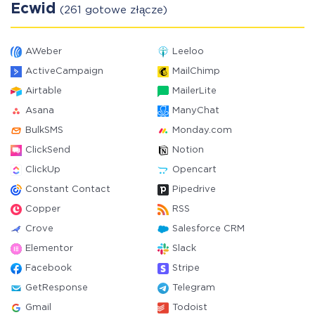
Ecwid
(261 gotowe złącze)
AWeber
Leeloo
ActiveCampaign
MailChimp
Airtable
MailerLite
Asana
ManyChat
BulkSMS
Monday.com
ClickSend
Notion
ClickUp
Opencart
Constant Contact
Pipedrive
Copper
RSS
Crove
Salesforce CRM
Elementor
Slack
Facebook
Stripe
GetResponse
Telegram
Gmail
Todoist