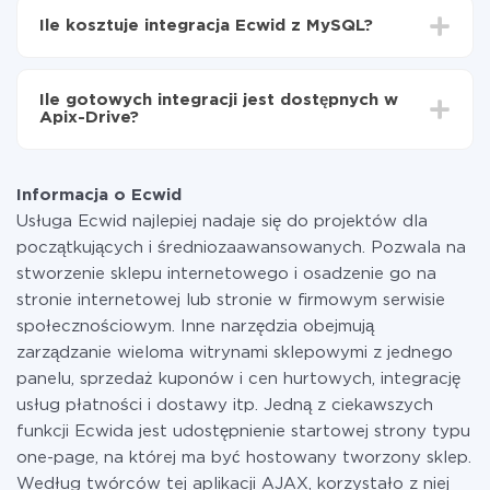
integrować, czas konfiguracji może się różnić i wynosić
Ile kosztuje integracja Ecwid z MySQL?
od 5 do 30 minut. Konfiguracja zajmuje średnio 10-15
minut.
Za właśnie integrację nie musisz płacić nic, a cała
funkcjonalność jest dostępna we wszystkich taryfach.
Ile gotowych integracji jest dostępnych w
Płacisz tylko za ilość danych, która faktycznie jest
Apix-Drive?
przekazywana z jednego z Twoich systemów do
drugiego za pośrednictwem naszej usługi. Jeśli
W tej chwili zakończyliśmy 296+ integracji oprócz
dysponujesz niewielką ilością danych miesięcznie,
Ecwid i MySQL
możesz bezpiecznie skorzystać z darmowej taryfy lub
Informacja o Ecwid
w razie potrzeby przełączyć się na płatną. Więcej
Usługa Ecwid najlepiej nadaje się do projektów dla
informacji o
taryfach
.
początkujących i średniozaawansowanych. Pozwala na
stworzenie sklepu internetowego i osadzenie go na
stronie internetowej lub stronie w firmowym serwisie
społecznościowym. Inne narzędzia obejmują
zarządzanie wieloma witrynami sklepowymi z jednego
panelu, sprzedaż kuponów i cen hurtowych, integrację
usług płatności i dostawy itp. Jedną z ciekawszych
funkcji Ecwida jest udostępnienie startowej strony typu
one-page, na której ma być hostowany tworzony sklep.
Według twórców tej aplikacji AJAX, korzystało z niej