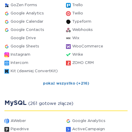
GoZen Forms
Trello
Google Analytics
Twilio
Google Calendar
Typeform
Google Contacts
Webhooks
Google Drive
Wix
Google Sheets
WooCommerce
Instagram
Wrike
Intercom
ZOHO CRM
Kit (dawniej ConvertKit)
pokaż wszystko (+216)
MySQL
(261 gotowe złącze)
AWeber
Google Analytics
Pipedrive
ActiveCampaign