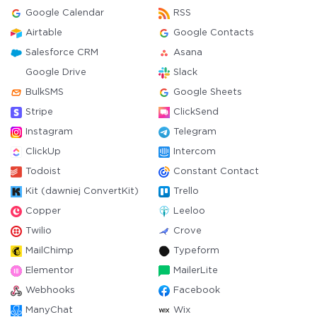
Google Calendar
RSS
Airtable
Google Contacts
Salesforce CRM
Asana
Google Drive
Slack
BulkSMS
Google Sheets
Stripe
ClickSend
Instagram
Telegram
ClickUp
Intercom
Todoist
Constant Contact
Kit (dawniej ConvertKit)
Trello
Copper
Leeloo
Twilio
Crove
MailChimp
Typeform
Elementor
MailerLite
Webhooks
Facebook
ManyChat
Wix