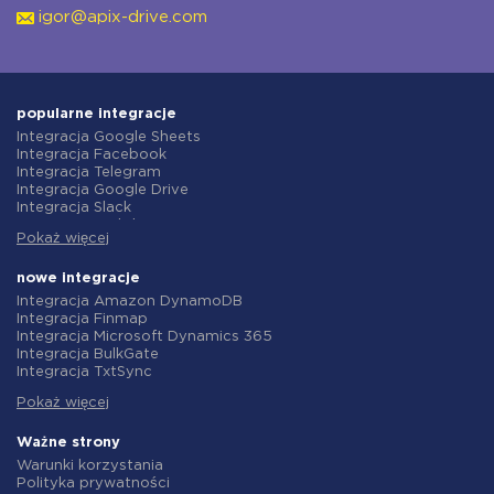
igor@apix-drive.com
popularne integracje
Integracja Google Sheets
Integracja Facebook
Integracja Telegram
Integracja Google Drive
Integracja Slack
Integracja MailChimp
Pokaż więcej
Integracja Gmail
Integracja Trello
Integracja ClickUp
nowe integracje
Integracja Airtable
Integracja Amazon DynamoDB
Integracja Google Contacts
Integracja Finmap
Integracja OpenAI (ChatGPT)
Integracja Microsoft Dynamics 365
Integracja Instagram
Integracja BulkGate
Integracja ActiveCampaign
Integracja TxtSync
Integracja Typeform
Integracja Wire2Air
Integracja Salesforce CRM
Pokaż więcej
Integracja Corezoid
Integracja Monday.com
Integracja Infobip
Integracja Notion
Integracja Instasent
Ważne strony
Integracja Stripe
Integracja AtomPark
Warunki korzystania
Integracja AWeber
Integracja TXTImpact
Polityka prywatności
Integracja Asana