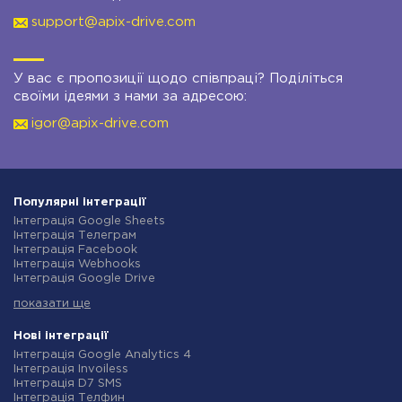
support@apix-drive.com
У вас є пропозиції щодо співпраці? Поділіться
своїми ідеями з нами за адресою:
igor@apix-drive.com
Популярні інтеграції
Інтеграція Google Sheets
Інтеграція Телеграм
Інтеграція Facebook
Інтеграція Webhooks
Інтеграція Google Drive
Інтеграція Opencart
показати ще
Інтеграція Gmail
Інтеграція Нова Пошта
Інтеграція Rozetka
Нові інтеграції
Інтеграція OpenAI (ChatGPT)
Інтеграція Google Analytics 4
Інтеграція Binotel
Інтеграція Invoiless
Інтеграція Prom
Інтеграція D7 SMS
Інтеграція Приват24
Інтеграція Телфин