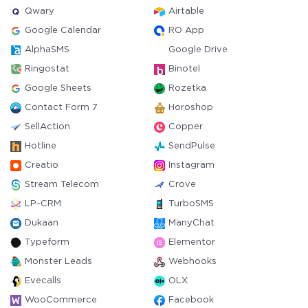
Qwary
Airtable
Google Calendar
RO App
AlphaSMS
Google Drive
Ringostat
Binotel
Google Sheets
Rozetka
Contact Form 7
Horoshop
SellAction
Copper
Hotline
SendPulse
Creatio
Instagram
Stream Telecom
Crove
LP-CRM
TurboSMS
Dukaan
ManyChat
Typeform
Elementor
Monster Leads
Webhooks
Evecalls
OLX
WooCommerce
Facebook