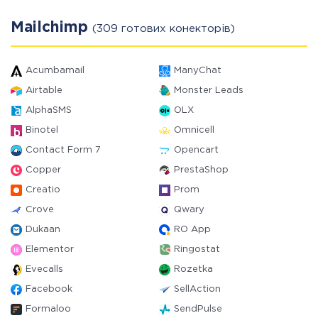
Mailchimp
(309 готових конекторів)
Acumbamail
ManyChat
Airtable
Monster Leads
AlphaSMS
OLX
Binotel
Omnicell
Contact Form 7
Opencart
Copper
PrestaShop
Creatio
Prom
Crove
Qwary
Dukaan
RO App
Elementor
Ringostat
Evecalls
Rozetka
Facebook
SellAction
Formaloo
SendPulse