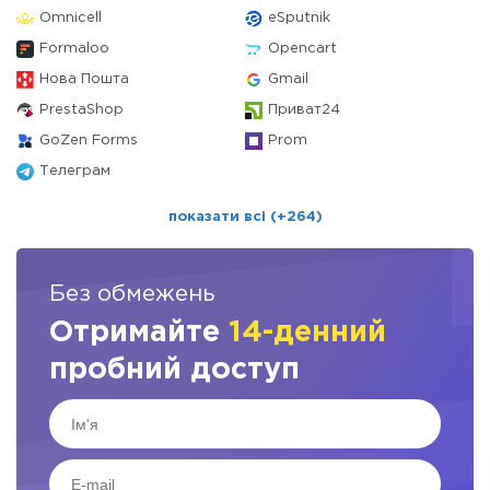
Omnicell
eSputnik
Formaloo
Opencart
Нова Пошта
Gmail
PrestaShop
Приват24
GoZen Forms
Prom
Телеграм
показати всі (+264)
Без обмежень
Отримайте
14-денний
пробний доступ