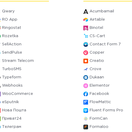
Qwary
Acumbamail
RO App
Airtable
Ringostat
Binotel
Rozetka
CS-Cart
SellAction
Contact Form 7
SendPulse
Copper
Stream Telecom
Creatio
TurboSMS
Crove
Typeform
Dukaan
Webhooks
Elementor
WooCommerce
Facebook
eSputnik
FlowMattic
Нова Пошта
Fluent Forms Pro
Приват24
FormCan
Телеграм
Formaloo