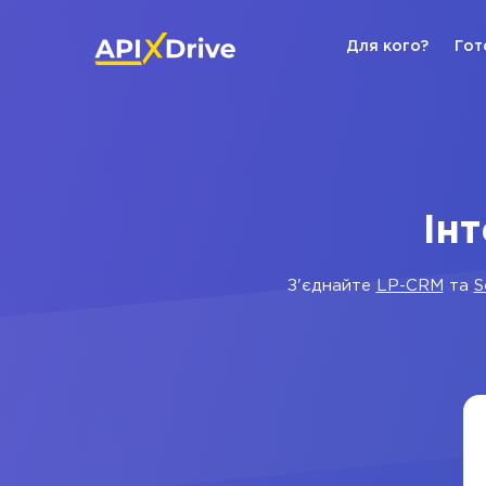
Для кого?
Гот
Ін
З'єднайте
LP-CRM
та
S