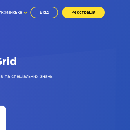
Українська
Вхід
Реєстрація
rid
в та спеціальних знань.