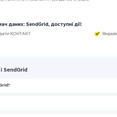
ач даних: SendGrid, доступні дії:
дати КОНТАКТ
Видал
і SendGrid
Grid?
X-Drive
endGrid
я з LP-CRM в SendGrid
нтеграцію, час налаштування може відрізнятися і становити ві