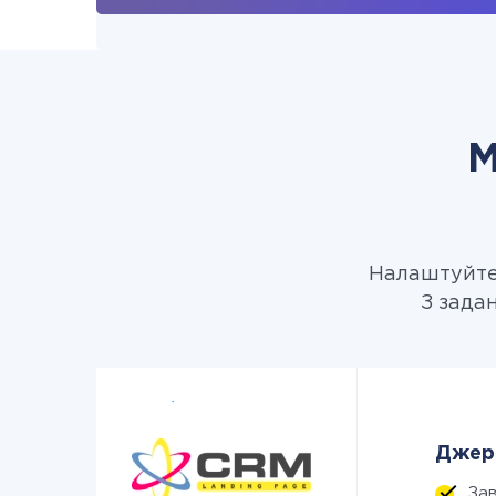
М
Налаштуйте 
З зада
Джере
За