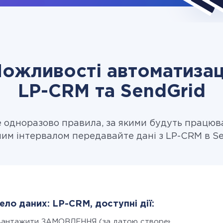
ожливості автоматизац
LP-CRM та SendGrid
одноразово правила, за якими будуть працюв
ним інтервалом передавайте дані з LP-CRM в Se
ло даних: LP-CRM, доступні дії:
вантажити ЗАМОВЛЕННЯ (за датою створення)