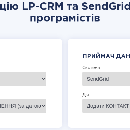
ацію LP-CRM та SendGrid
програмістів
ПРИЙМАЧ ДА
Система
Дія