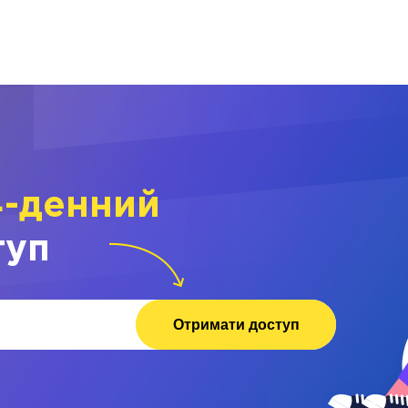
4-денний
туп
Отримати доступ