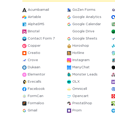
Acumbamail
GoZen Forms
Airtable
Google Analytics
AlphaSMS
Google Calendar
Binotel
Google Drive
Contact Form 7
Google Sheets
Copper
Horoshop
Creatio
Hotline
Crove
Instagram
Dukaan
ManyChat
Elementor
Monster Leads
Evecalls
OLX
Facebook
Omnicell
FormCan
Opencart
Formaloo
PrestaShop
Gmail
Prom