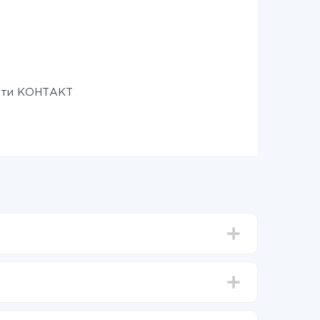
ити КОНТАКТ
д 5-ти до 30-хвилин. У середньому налаштування