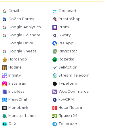
Gmail
Opencart
GoZen Forms
PrestaShop
Google Analytics
Prom
Google Calendar
Qwary
Google Drive
RO App
Google Sheets
Ringostat
Horoshop
Rozetka
Hotline
SellAction
Infinity
Stream Telecom
Instagram
Typeform
Invoiless
WooCommerce
ManyChat
keyCRM
Monobank
Нова Пошта
Monster Leads
Приват24
OLX
Телеграм