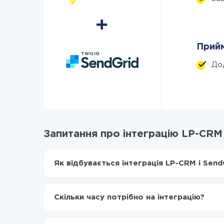
Прийм
До
Запитання про інтеграцію LP-CRM 
Як відбувається інтеграція LP-CRM і Send
Для початку потрібно
зареєструватися в Api
Вибираєте які дані передавати з LP-CRM в S
Скільки часу потрібно на інтеграцію?
Включаєте автооновлення
Тепер дані будуть автоматично передаватис
Залежно від системи, з якої ви будете робити і