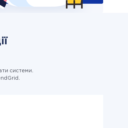
ії
ати системи.
ndGrid.