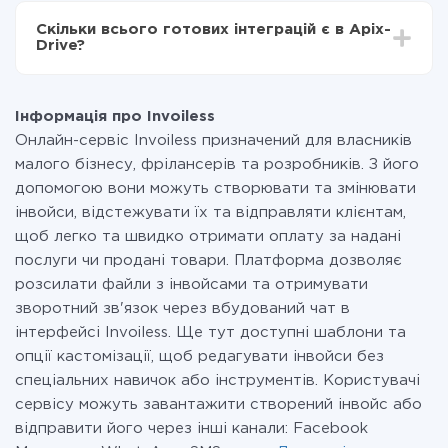
всіх тарифах доступний повністю весь функціонал.
Скільки всього готових інтеграцій є в Apix-
Ви оплачуєте лише кількість даних, які за фактом
Drive?
передаються з однієї вашої системи в іншу через
наш сервіс. Якщо у вас кількість даних в місяць
На даний час у нас готово 400+ інтеграцій крім
невелика, можете сміливо користуватися
Invoiless і SendGrid
безкоштовним тарифом або перейти на платний,
Інформація про Invoiless
при необхідності. Детальніше про
тарифи
.
Онлайн-сервіс Invoiless призначений для власників
малого бізнесу, фрілансерів та розробників. З його
допомогою вони можуть створювати та змінювати
інвойси, відстежувати їх та відправляти клієнтам,
щоб легко та швидко отримати оплату за надані
послуги чи продані товари. Платформа дозволяє
розсилати файли з інвойсами та отримувати
зворотний зв'язок через вбудований чат в
інтерфейсі Invoiless. Ще тут доступні шаблони та
опції кастомізації, щоб редагувати інвойси без
спеціальних навичок або інструментів. Користувачі
сервісу можуть завантажити створений інвойс або
відправити його через інші канали: Facebook