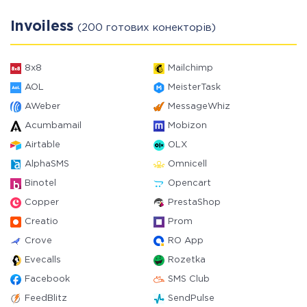
Invoiless
(200 готових конекторів)
8x8
Mailchimp
AOL
MeisterTask
AWeber
MessageWhiz
Acumbamail
Mobizon
Airtable
OLX
AlphaSMS
Omnicell
Binotel
Opencart
Copper
PrestaShop
Creatio
Prom
Crove
RO App
Evecalls
Rozetka
Facebook
SMS Club
FeedBlitz
SendPulse