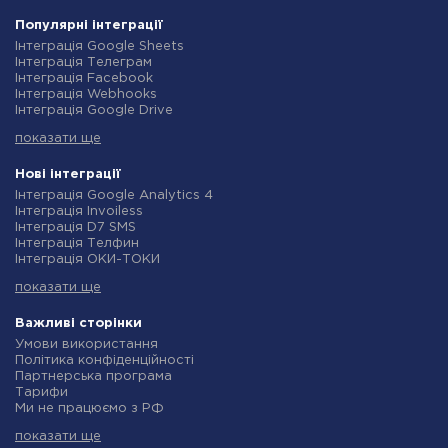
Популярні інтеграції
Інтеграція Google Sheets
Інтеграція Телеграм
Інтеграція Facebook
Інтеграція Webhooks
Інтеграція Google Drive
Інтеграція Opencart
показати ще
Інтеграція Gmail
Інтеграція Нова Пошта
Інтеграція Rozetka
Нові інтеграції
Інтеграція OpenAI (ChatGPT)
Інтеграція Google Analytics 4
Інтеграція Binotel
Інтеграція Invoiless
Інтеграція Prom
Інтеграція D7 SMS
Інтеграція Приват24
Інтеграція Телфин
Інтеграція OLX
Інтеграція ОКИ-ТОКИ
Інтеграція TurboSMS
Інтеграція Finmap
Інтеграція SendPulse
показати ще
Інтеграція Microsoft Dynamics 365
Інтеграція Horoshop
Інтеграція BulkGate
Інтеграція Stream Telecom
Інтеграція TxtSync
Важливі сторінки
Інтеграція Instagram
Інтеграція Wire2Air
Умови використання
Інтеграція Google Analytics
Інтеграція Corezoid
Політика конфіденційності
Інтеграція Creatio
Інтеграція Infobip
Партнерська програма
Інтеграція Ringostat
Інтеграція Instasent
Тарифи
Інтеграція Google Calendar
Інтеграція AtomPark
Ми не працюємо з РФ
Інтеграція Airtable
Інтеграція TXTImpact
Політика повернення коштів
Інтеграція RO App
Інтеграція Campaign Monitor
показати ще
Індивідуальна розробка
Інтеграція WooCommerce