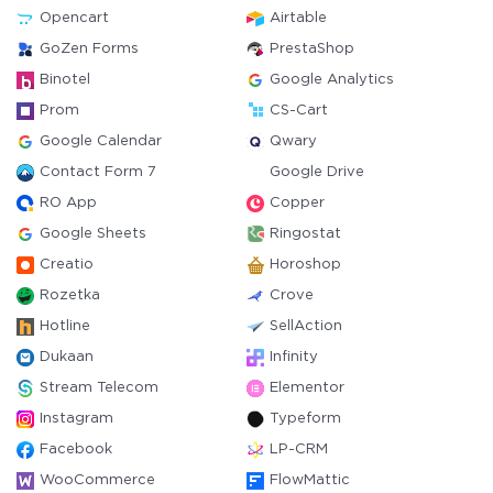
Opencart
Airtable
GoZen Forms
PrestaShop
Binotel
Google Analytics
Prom
CS-Cart
Google Calendar
Qwary
Contact Form 7
Google Drive
RO App
Copper
Google Sheets
Ringostat
Creatio
Horoshop
Rozetka
Crove
Hotline
SellAction
Dukaan
Infinity
Stream Telecom
Elementor
Instagram
Typeform
Facebook
LP-CRM
WooCommerce
FlowMattic