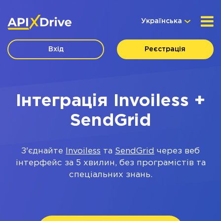
Українська
Вхід
Реєстрація
Інтеграція Invoiless +
SendGrid
З'єднайте
Invoiless
та
SendGrid
через веб
інтерфейс за 5 хвилин, без програмістів та
спеціальних знань.