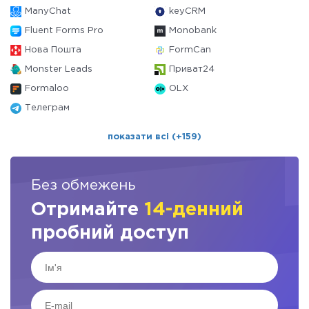
ManyChat
keyCRM
Fluent Forms Pro
Monobank
Нова Пошта
FormCan
Monster Leads
Приват24
Formaloo
OLX
Телеграм
показати всі (+159)
Без обмежень
Отримайте
14-денний
пробний доступ