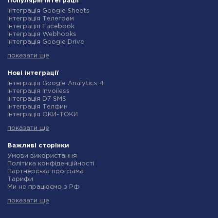
Популярні інтеграції
Інтеграція Google Sheets
Інтеграція Телеграм
Інтеграція Facebook
Інтеграція Webhooks
Інтеграція Google Drive
Інтеграція Opencart
показати ще
Інтеграція Gmail
Інтеграція Нова Пошта
Інтеграція Rozetka
Нові інтеграції
Інтеграція OpenAI (ChatGPT)
Інтеграція Google Analytics 4
Інтеграція Binotel
Інтеграція Invoiless
Інтеграція Prom
Інтеграція D7 SMS
Інтеграція Приват24
Інтеграція Телфин
Інтеграція OLX
Інтеграція ОКИ-ТОКИ
Інтеграція TurboSMS
Інтеграція Finmap
Інтеграція SendPulse
показати ще
Інтеграція Microsoft Dynamics 365
Інтеграція Horoshop
Інтеграція BulkGate
Інтеграція Stream Telecom
Інтеграція TxtSync
Важливі сторінки
Інтеграція Instagram
Інтеграція Wire2Air
Умови використання
Інтеграція Google Analytics
Інтеграція Corezoid
Політика конфіденційності
Інтеграція Creatio
Інтеграція Infobip
Партнерська програма
Інтеграція Ringostat
Інтеграція Instasent
Тарифи
Інтеграція Google Calendar
Інтеграція AtomPark
Ми не працюємо з РФ
Інтеграція Airtable
Інтеграція TXTImpact
Політика повернення коштів
Інтеграція RO App
Інтеграція Campaign Monitor
показати ще
Індивідуальна розробка
Інтеграція WooCommerce
Інтеграція CM.com
Умови партнерської програми
Інтеграція Crove
Інтеграція D7 Networks