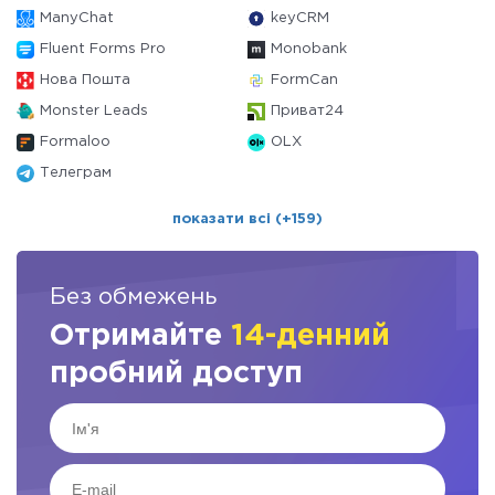
ManyChat
keyCRM
Fluent Forms Pro
Monobank
Нова Пошта
FormCan
Monster Leads
Приват24
Formaloo
OLX
Телеграм
показати всі (+159)
Без обмежень
Отримайте
14-денний
пробний доступ