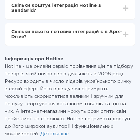
інтеграцію, час налаштування може відрізнятися і
Тепер дані будуть автоматично передаватися з
Скільки коштує інтеграція Hotline з
становити від 5-ти до 30-хвилин. У середньому
Hotline в SendGrid
SendGrid?
налаштування займає 10-15 хвилин.
За саму інтеграцію нічого платити не потрібно і на
всіх тарифах доступний повністю весь функціонал.
Скільки всього готових інтеграцій є в Apix-
Ви оплачуєте лише кількість даних, які за фактом
Drive?
передаються з однієї вашої системи в іншу через
наш сервіс. Якщо у вас кількість даних в місяць
На даний час у нас готово 400+ інтеграцій крім
невелика, можете сміливо користуватися
Hotline і SendGrid
безкоштовним тарифом або перейти на платний,
Інформація про Hotline
при необхідності. Детальніше про
тарифи
.
Hotline - це онлайн сервіс порівняння цін та підбору
товарів, який почав свою діяльність в 2006 році.
Ресурс входить в число лідерів українського ринку
в своїй сфері. Його відвідувачі отримують
можливість скористатися великим і зручним для
пошуку і сортування каталогом товарів та цін на
них. А інтернет-магазини можуть розмістити свій
прайс-лист на сторінках Hotline і отримати доступ
до його широкої аудиторії і функціональних
можливостей.
Детальніше