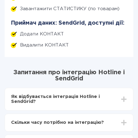
Завантажити СТАТИСТИКУ (по товарам)
Приймач даних: SendGrid, доступні дії:
Додати КОНТАКТ
Видалити КОНТАКТ
Запитання про інтеграцію Hotline і
SendGrid
Як відбувається інтеграція Hotline і
SendGrid?
Для початку потрібно
зареєструватися в ApiX-
Drive
Скільки часу потрібно на інтеграцію?
Вибираєте які дані передавати з Hotline в
SendGrid
Залежно від системи, з якої ви будете робити
Включаєте автооновлення