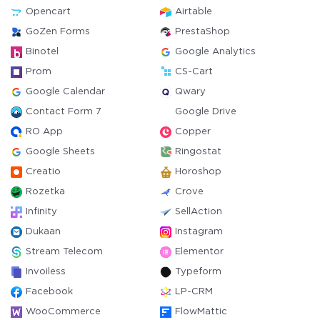
Opencart
Airtable
GoZen Forms
PrestaShop
Binotel
Google Analytics
Prom
CS-Cart
Google Calendar
Qwary
Contact Form 7
Google Drive
RO App
Copper
Google Sheets
Ringostat
Creatio
Horoshop
Rozetka
Crove
Infinity
SellAction
Dukaan
Instagram
Stream Telecom
Elementor
Invoiless
Typeform
Facebook
LP-CRM
WooCommerce
FlowMattic