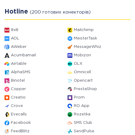
Hotline
(200 готових конекторів)
8x8
Mailchimp
AOL
MeisterTask
AWeber
MessageWhiz
Acumbamail
Mobizon
Airtable
OLX
AlphaSMS
Omnicell
Binotel
Opencart
Copper
PrestaShop
Creatio
Prom
Crove
RO App
Evecalls
Rozetka
Facebook
SMS Club
FeedBlitz
SendPulse