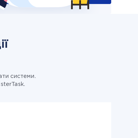
ії
ати системи.
sterTask.