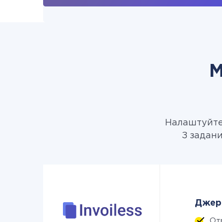
М
Налаштуйте 
З задани
Джере
От