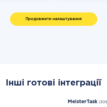
Продовжити налаштування
Інші готові інтеграції
MeisterTask
(309