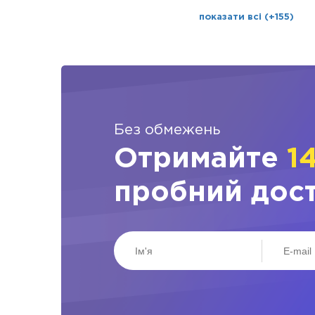
показати всі (+155)
Без обмежень
Отримайте
1
пробний дос