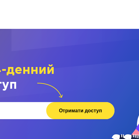
4-денний
туп
Отримати доступ