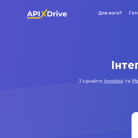
Для кого?
Гот
Інте
З'єднайте
Invoiless
та
Me