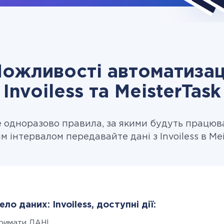
ожливості автоматизац
Invoiless та MeisterTask
одноразово правила, за якими будуть працюв
м інтервалом передавайте дані з Invoiless в Mei
ло даних: Invoiless, доступні дії:
римати ДАНІ