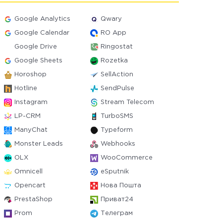
Google Analytics
Qwary
Google Calendar
RO App
Google Drive
Ringostat
Google Sheets
Rozetka
Horoshop
SellAction
Hotline
SendPulse
Instagram
Stream Telecom
LP-CRM
TurboSMS
ManyChat
Typeform
Monster Leads
Webhooks
OLX
WooCommerce
Omnicell
eSputnik
Opencart
Нова Пошта
PrestaShop
Приват24
Prom
Телеграм