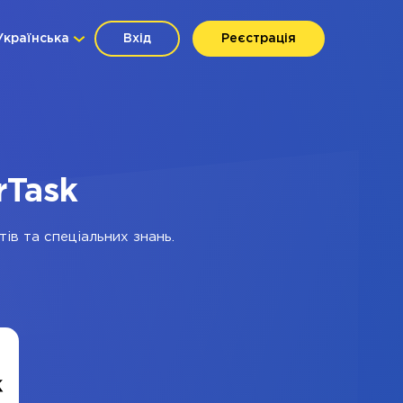
Українська
Вхід
Реєстрація
rTask
ів та спеціальних знань.