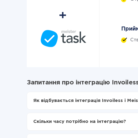
Прийм
Ст
Запитання про інтеграцію Invoiless
Як відбувається інтеграція Invoiless і Mei
Для початку потрібно
зареєструватися в Api
Вибираєте які дані передавати з Invoiless в M
Скільки часу потрібно на інтеграцію?
Включаєте автооновлення
Тепер дані будуть автоматично передаватися 
Залежно від системи, з якої ви будете робити і