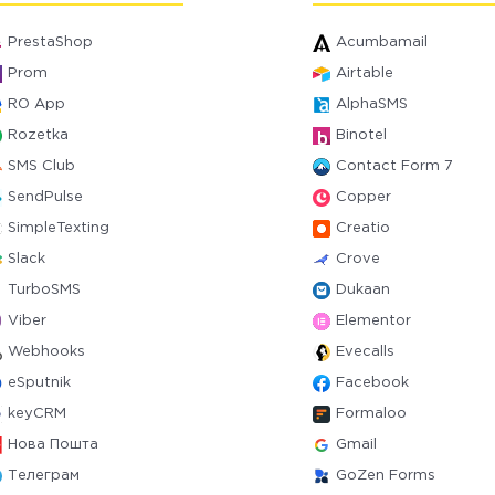
PrestaShop
Acumbamail
Prom
Airtable
RO App
AlphaSMS
Rozetka
Binotel
SMS Club
Contact Form 7
SendPulse
Copper
SimpleTexting
Creatio
Slack
Crove
TurboSMS
Dukaan
Viber
Elementor
Webhooks
Evecalls
eSputnik
Facebook
keyCRM
Formaloo
Нова Пошта
Gmail
Телеграм
GoZen Forms