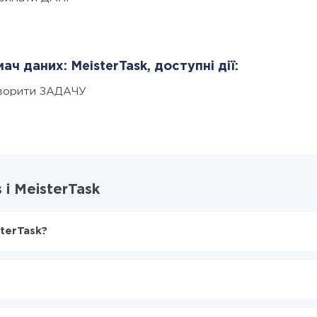
ач даних: MeisterTask, доступні дії:
ворити ЗАДАЧУ
 і MeisterTask
sterTask?
X-Drive
eisterTask
з Invoiless в MeisterTask
нтеграцію, час налаштування може відрізнятися і становити ві