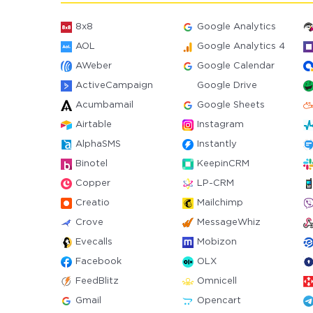
8x8
Google Analytics
AOL
Google Analytics 4
AWeber
Google Calendar
ActiveCampaign
Google Drive
Acumbamail
Google Sheets
Airtable
Instagram
AlphaSMS
Instantly
Binotel
KeepinCRM
Copper
LP-CRM
Creatio
Mailchimp
Crove
MessageWhiz
Evecalls
Mobizon
Facebook
OLX
FeedBlitz
Omnicell
Gmail
Opencart