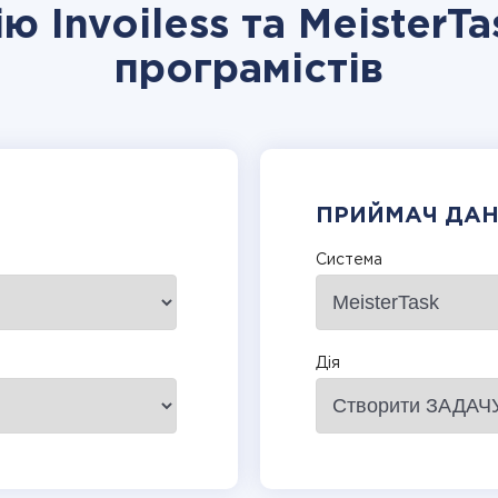
ю Invoiless та MeisterT
програмістів
ПРИЙМАЧ ДА
Система
Дія