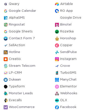
Qwary
Airtable
Google Calendar
RO App
AlphaSMS
Google Drive
Ringostat
Binotel
Google Sheets
Rozetka
Contact Form 7
Horoshop
SellAction
Copper
Hotline
SendPulse
Creatio
Instagram
Stream Telecom
Crove
LP-CRM
TurboSMS
Dukaan
ManyChat
Typeform
Elementor
Monster Leads
Webhooks
Evecalls
OLX
WooCommerce
Facebook