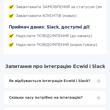
Завантажити ЗАМОВЛЕННЯ за статусом (змінен
Завантажити КЛІЄНТІВ (нових)
Приймач даних: Slack, доступні дії:
Надіслати ПОВІДОМЛЕННЯ (до каналу)
Надіслати ПОВІДОМЛЕННЯ (користувачу)
Запитання про інтеграцію Ecwid і Slack
Як відбувається інтеграція Ecwid і Slack?
Для початку потрібно
зареєструватися в ApiX-
Drive
Скільки часу потрібно на інтеграцію?
Вибираєте які дані передавати з Ecwid в Slack
Включаєте автооновлення
Залежно від системи, з якої ви будете робити
Тепер дані будуть автоматично передаватися з