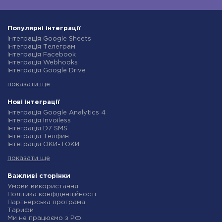
Популярні інтеграції
Інтеграція Google Sheets
Інтеграція Телеграм
Інтеграція Facebook
Інтеграція Webhooks
Інтеграція Google Drive
Інтеграція Opencart
показати ще
Інтеграція Gmail
Інтеграція Нова Пошта
Інтеграція Rozetka
Нові інтеграції
Інтеграція OpenAI (ChatGPT)
Інтеграція Google Analytics 4
Інтеграція Binotel
Інтеграція Invoiless
Інтеграція Prom
Інтеграція D7 SMS
Інтеграція Приват24
Інтеграція Телфин
Інтеграція OLX
Інтеграція ОКИ-ТОКИ
Інтеграція TurboSMS
Інтеграція Finmap
Інтеграція SendPulse
показати ще
Інтеграція Microsoft Dynamics 365
Інтеграція Horoshop
Інтеграція BulkGate
Інтеграція Stream Telecom
Інтеграція TxtSync
Важливі сторінки
Інтеграція Instagram
Інтеграція Wire2Air
Умови використання
Інтеграція Google Analytics
Інтеграція Corezoid
Політика конфіденційності
Інтеграція Creatio
Інтеграція Infobip
Партнерська програма
Інтеграція Ringostat
Інтеграція Instasent
Тарифи
Інтеграція Google Calendar
Інтеграція AtomPark
Ми не працюємо з РФ
Інтеграція Airtable