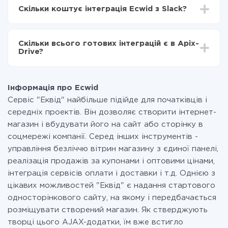
інтеграцію, час налаштування може відрізнятися і
Ecwid в Slack
Скільки коштує інтеграція Ecwid з Slack?
становити від 5-ти до 30-хвилин. У середньому
налаштування займає 10-15 хвилин.
За саму інтеграцію нічого платити не потрібно і на
всіх тарифах доступний повністю весь функціонал.
Скільки всього готових інтеграцій є в Apix-
Ви оплачуєте лише кількість даних, які за фактом
Drive?
передаються з однієї вашої системи в іншу через
наш сервіс. Якщо у вас кількість даних в місяць
На даний час у нас готово 400+ інтеграцій крім
невелика, можете сміливо користуватися
Ecwid і Slack
безкоштовним тарифом або перейти на платний,
Інформація про Ecwid
при необхідності. Детальніше про
тарифи
.
Сервіс "Еквід" найбільше підійде для початківців і
середніх проектів. Він дозволяє створити інтернет-
магазин і вбудувати його на сайт або сторінку в
соцмережі компанії. Серед інших інструментів -
управління безліччю вітрин магазину з єдиної панелі,
реалізація продажів за купонами і оптовими цінами,
інтеграція сервісів оплати і доставки і т.д. Однією з
цікавих можливостей "Еквід" є надання стартового
односторінкового сайту, на якому і передбачається
розміщувати створений магазин. Як стверджують
творці цього AJAX-додатки, їм вже встигло