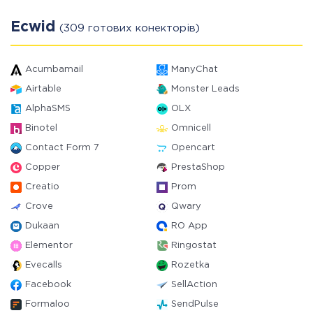
Ecwid
(309 готових конекторів)
Acumbamail
ManyChat
Airtable
Monster Leads
AlphaSMS
OLX
Binotel
Omnicell
Contact Form 7
Opencart
Copper
PrestaShop
Creatio
Prom
Crove
Qwary
Dukaan
RO App
Elementor
Ringostat
Evecalls
Rozetka
Facebook
SellAction
Formaloo
SendPulse