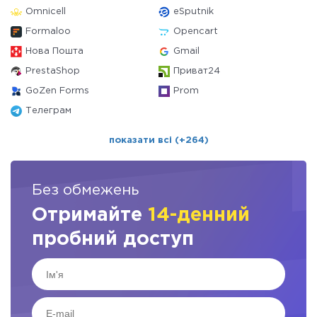
Omnicell
eSputnik
Formaloo
Opencart
Нова Пошта
Gmail
PrestaShop
Приват24
GoZen Forms
Prom
Телеграм
показати всі (+264)
Без обмежень
Отримайте
14-денний
пробний доступ