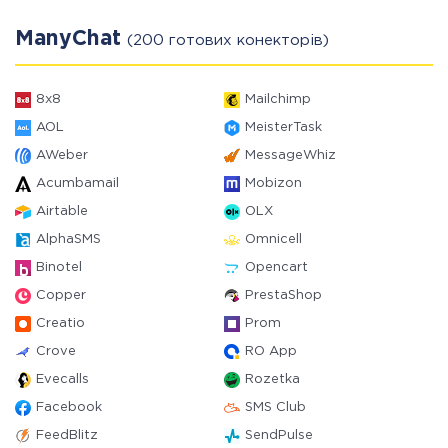
ManyChat
(200 готових конекторів)
8x8
Mailchimp
AOL
MeisterTask
AWeber
MessageWhiz
Acumbamail
Mobizon
Airtable
OLX
AlphaSMS
Omnicell
Binotel
Opencart
Copper
PrestaShop
Creatio
Prom
Crove
RO App
Evecalls
Rozetka
Facebook
SMS Club
FeedBlitz
SendPulse