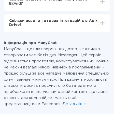
становити від 5-ти до 30-хвилин. У середньому
ManyChat в Ecwid
Ecwid?
налаштування займає 10-15 хвилин.
За саму інтеграцію нічого платити не потрібно і на
всіх тарифах доступний повністю весь функціонал.
Скільки всього готових інтеграцій є в Apix-
Ви оплачуєте лише кількість даних, які за фактом
Drive?
передаються з однієї вашої системи в іншу через
наш сервіс. Якщо у вас кількість даних в місяць
На даний час у нас готово 400+ інтеграцій крім
невелика, можете сміливо користуватися
ManyChat і Ecwid
безкоштовним тарифом або перейти на платний,
Інформація про ManyChat
при необхідності. Детальніше про
тарифи
.
ManyChat - це платформа, що дозволяє швидко
створювати чат-ботів для Messenger. Цей сервіс
відрізняється простотою, користуватися ним можна,
не маючи взагалі ніяких навичок в програмуванні -
процес більш за все нагадує малювання спеціальних
схем і займає мінімум часу. При цьому є можливість
створити досить просунутого бота, здатного
відображати відвідувачам різний контент. Це гарне
рішення для компаній, які мають свої
представництва в Facebook.
Детальніше