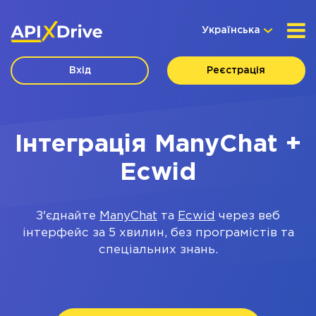
Українська
Вхід
Реєстрація
Інтеграція ManyChat +
Ecwid
З'єднайте
ManyChat
та
Ecwid
через веб
інтерфейс за 5 хвилин, без програмістів та
спеціальних знань.