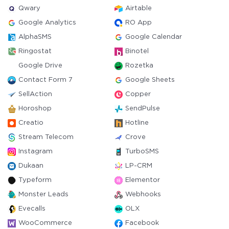
Qwary
Airtable
Google Analytics
RO App
AlphaSMS
Google Calendar
Ringostat
Binotel
Google Drive
Rozetka
Contact Form 7
Google Sheets
SellAction
Copper
Horoshop
SendPulse
Creatio
Hotline
Stream Telecom
Crove
Instagram
TurboSMS
Dukaan
LP-CRM
Typeform
Elementor
Monster Leads
Webhooks
Evecalls
OLX
WooCommerce
Facebook