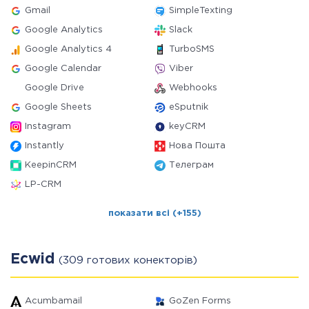
Gmail
SimpleTexting
Google Analytics
Slack
Google Analytics 4
TurboSMS
Google Calendar
Viber
Google Drive
Webhooks
Google Sheets
eSputnik
Instagram
keyCRM
Instantly
Нова Пошта
KeepinCRM
Телеграм
LP-CRM
показати всі (+155)
Ecwid
(309 готових конекторів)
Acumbamail
GoZen Forms