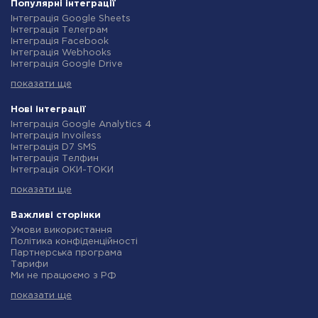
Популярні інтеграції
Інтеграція Google Sheets
Інтеграція Телеграм
Інтеграція Facebook
Інтеграція Webhooks
Інтеграція Google Drive
Інтеграція Opencart
показати ще
Інтеграція Gmail
Інтеграція Нова Пошта
Інтеграція Rozetka
Нові інтеграції
Інтеграція OpenAI (ChatGPT)
Інтеграція Google Analytics 4
Інтеграція Binotel
Інтеграція Invoiless
Інтеграція Prom
Інтеграція D7 SMS
Інтеграція Приват24
Інтеграція Телфин
Інтеграція OLX
Інтеграція ОКИ-ТОКИ
Інтеграція TurboSMS
Інтеграція Finmap
Інтеграція SendPulse
показати ще
Інтеграція Microsoft Dynamics 365
Інтеграція Horoshop
Інтеграція BulkGate
Інтеграція Stream Telecom
Інтеграція TxtSync
Важливі сторінки
Інтеграція Instagram
Інтеграція Wire2Air
Умови використання
Інтеграція Google Analytics
Інтеграція Corezoid
Політика конфіденційності
Інтеграція Creatio
Інтеграція Infobip
Партнерська програма
Інтеграція Ringostat
Інтеграція Instasent
Тарифи
Інтеграція Google Calendar
Інтеграція AtomPark
Ми не працюємо з РФ
Інтеграція Airtable
Інтеграція TXTImpact
Політика повернення коштів
Інтеграція RO App
Інтеграція Campaign Monitor
показати ще
Індивідуальна розробка
Інтеграція WooCommerce
Інтеграція CM.com
Умови партнерської програми
Інтеграція Crove
Інтеграція D7 Networks