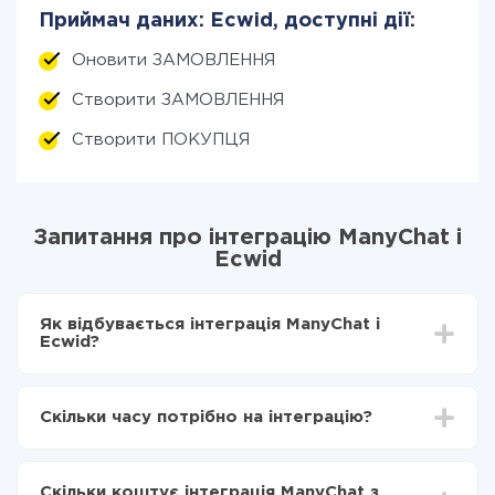
Приймач даних: Ecwid, доступні дії:
Оновити ЗАМОВЛЕННЯ
Створити ЗАМОВЛЕННЯ
Створити ПОКУПЦЯ
Запитання про інтеграцію ManyChat і
Ecwid
Як відбувається інтеграція ManyChat і
Ecwid?
Для початку потрібно
зареєструватися в ApiX-
Drive
Скільки часу потрібно на інтеграцію?
Вибираєте які дані передавати з ManyChat в
Ecwid
Залежно від системи, з якої ви будете робити
Включаєте автооновлення
інтеграцію, час налаштування може відрізнятися і
Тепер дані будуть автоматично передаватися з
Скільки коштує інтеграція ManyChat з