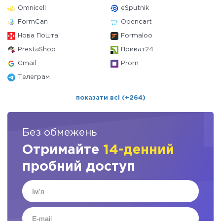
Omnicell
eSputnik
FormCan
Opencart
Нова Пошта
Formaloo
PrestaShop
Приват24
Gmail
Prom
Телеграм
показати всі (+264)
Без обмежень
Отримайте
14-денний
пробний доступ