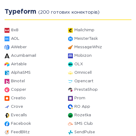
Typeform
(200 готових конекторів)
8x8
Mailchimp
AOL
MeisterTask
AWeber
MessageWhiz
Acumbamail
Mobizon
Airtable
OLX
AlphaSMS
Omnicell
Binotel
Opencart
Copper
PrestaShop
Creatio
Prom
Crove
RO App
Evecalls
Rozetka
Facebook
SMS Club
FeedBlitz
SendPulse