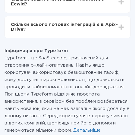
становити від 5-ти до 30-хвилин. У середньому
Typeform в Ecwid
Ecwid?
налаштування займає 10-15 хвилин.
За саму інтеграцію нічого платити не потрібно і на
всіх тарифах доступний повністю весь функціонал.
Скільки всього готових інтеграцій є в Apix-
Ви оплачуєте лише кількість даних, які за фактом
Drive?
передаються з однієї вашої системи в іншу через
наш сервіс. Якщо у вас кількість даних в місяць
На даний час у нас готово 400+ інтеграцій крім
невелика, можете сміливо користуватися
Typeform і Ecwid
безкоштовним тарифом або перейти на платний,
Інформація про Typeform
при необхідності. Детальніше про
тарифи
.
Typeform - це SaaS-сервіс, призначений для
створення онлайн-опитувань. Навіть якщо
користувач використовує безкоштовний тариф,
йому доступні широкі можливості, що дозволяють
проводити найрізноманітніші онлайн-дослідження.
При цьому Typeform відрізняє простота
використання, з сервісом без проблем розбереться
навіть новачок, який не має взагалі ніякого досвіду в
даному питанні. Серед користувачів сервісу чимало
відомих компаній, щомісяця при його допомоги
генеруються мільйони форм.
Детальніше