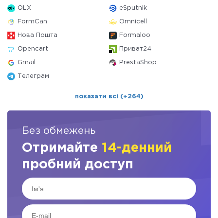
OLX
eSputnik
FormCan
Omnicell
Нова Пошта
Formaloo
Opencart
Приват24
Gmail
PrestaShop
Телеграм
показати всі (+264)
Без обмежень
Отримайте
14-денний
пробний доступ