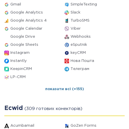
Gmail
SimpleTexting
Google Analytics
Slack
Google Analytics 4
TurboSMS
Google Calendar
Viber
Google Drive
Webhooks
Google Sheets
eSputnik
Instagram
keyCRM
Instantly
Нова Пошта
KeepinCRM
Телеграм
LP-CRM
показати всі (+155)
Ecwid
(309 готових конекторів)
Acumbamail
GoZen Forms