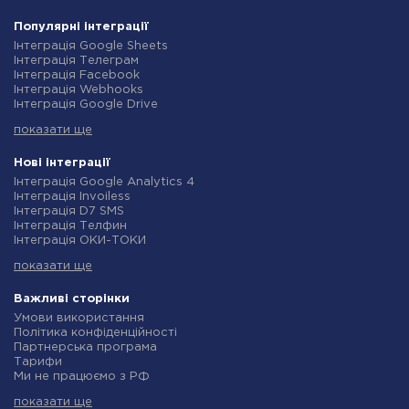
Популярні інтеграції
Інтеграція Google Sheets
Інтеграція Телеграм
Інтеграція Facebook
Інтеграція Webhooks
Інтеграція Google Drive
Інтеграція Opencart
показати ще
Інтеграція Gmail
Інтеграція Нова Пошта
Інтеграція Rozetka
Нові інтеграції
Інтеграція OpenAI (ChatGPT)
Інтеграція Google Analytics 4
Інтеграція Binotel
Інтеграція Invoiless
Інтеграція Prom
Інтеграція D7 SMS
Інтеграція Приват24
Інтеграція Телфин
Інтеграція OLX
Інтеграція ОКИ-ТОКИ
Інтеграція TurboSMS
Інтеграція Finmap
Інтеграція SendPulse
показати ще
Інтеграція Microsoft Dynamics 365
Інтеграція Horoshop
Інтеграція BulkGate
Інтеграція Stream Telecom
Інтеграція TxtSync
Важливі сторінки
Інтеграція Instagram
Інтеграція Wire2Air
Умови використання
Інтеграція Google Analytics
Інтеграція Corezoid
Політика конфіденційності
Інтеграція Creatio
Інтеграція Infobip
Партнерська програма
Інтеграція Ringostat
Інтеграція Instasent
Тарифи
Інтеграція Google Calendar
Інтеграція AtomPark
Ми не працюємо з РФ
Інтеграція Airtable
Інтеграція TXTImpact
Політика повернення коштів
Інтеграція RO App
Інтеграція Campaign Monitor
показати ще
Індивідуальна розробка