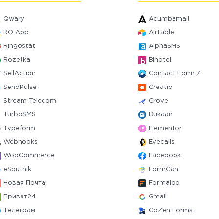
Qwary
Acumbamail
RO App
Airtable
Ringostat
AlphaSMS
Rozetka
Binotel
SellAction
Contact Form 7
SendPulse
Creatio
Stream Telecom
Crove
TurboSMS
Dukaan
Typeform
Elementor
Webhooks
Evecalls
WooCommerce
Facebook
eSputnik
FormCan
Новая Почта
Formaloo
Приват24
Gmail
Телеграм
GoZen Forms