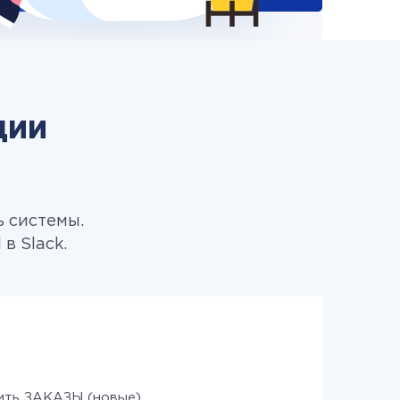
ции
ь системы.
в Slack.
ить ЗАКАЗЫ (новые)