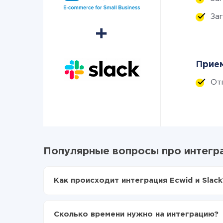
За
Прием
От
Популярные вопросы про интегра
Как происходит интеграция Ecwid и Slack
Для начала нужно
зарегистрироваться в Api
Выбираете какие данные передавать из Ecwi
Сколько времени нужно на интеграцию?
Включаете автообновление