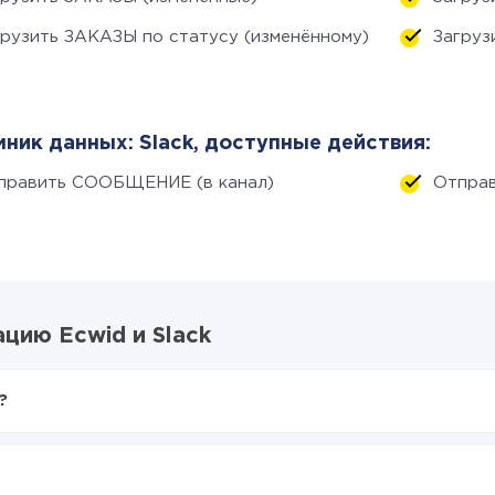
грузить ЗАКАЗЫ по статусу (изменённому)
Загруз
ник данных: Slack, доступные действия:
править СООБЩЕНИЕ (в канал)
Отпра
цию Ecwid и Slack
?
X-Drive
d в Slack