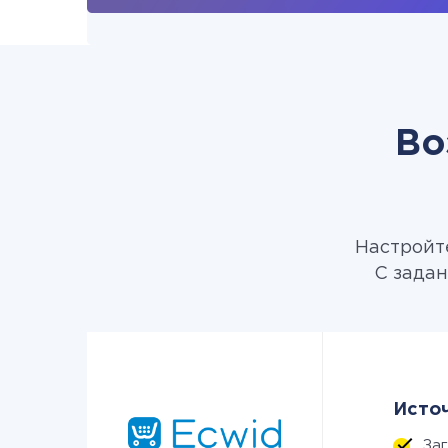
Во
Настройте
С задан
Источ
За