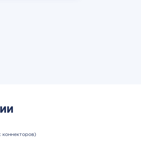
ии
х коннекторов)