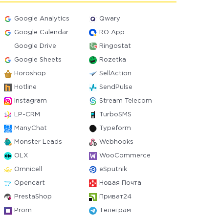
Google Analytics
Qwary
Google Calendar
RO App
Google Drive
Ringostat
Google Sheets
Rozetka
Horoshop
SellAction
Hotline
SendPulse
Instagram
Stream Telecom
LP-CRM
TurboSMS
ManyChat
Typeform
Monster Leads
Webhooks
OLX
WooCommerce
Omnicell
eSputnik
Opencart
Новая Почта
PrestaShop
Приват24
Prom
Телеграм