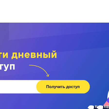
ти дневный
туп
Получить доступ