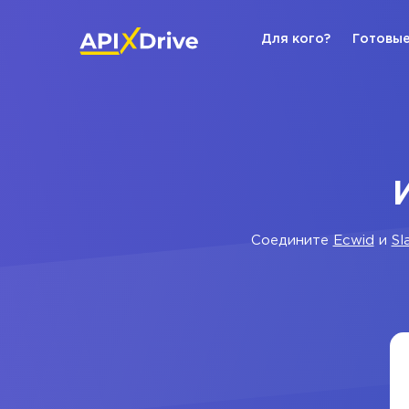
Для кого?
Готовые
Соедините
Ecwid
и
Sl