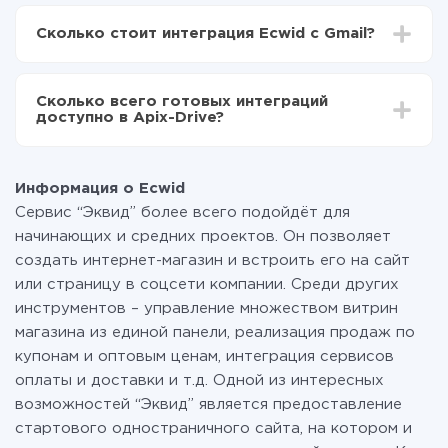
В зависимости от системы, с которой вы будете
Включаете автообновление
делать интеграцию, время настройки может
Теперь данные будут автоматически
Сколько стоит интеграция Ecwid с Gmail?
отличаться и составлять от 5-ти до 30-минут. В
передаваться из Ecwid в Gmail
среднем настройка занимает 10-15 минут.
За саму интеграцию ничего платить не нужно и на
всех тарифах доступен полностью весь
Сколько всего готовых интеграций
функционал. Вы оплачиваете только количество
доступно в Apix-Drive?
данных, которые по факту передаются из одной
вашей системы в другую через наш сервис. Если у
На данный момент у нас готово 400+ интеграций
вас количество данных в месяц небольшое, можете
помимо Ecwid и Gmail
смело пользоваться бесплатным тарифом или
Информация о Ecwid
перейти на платный, при необходимости. Подробнее
Сервис “Эквид” более всего подойдёт для
о
тарифах
.
начинающих и средних проектов. Он позволяет
создать интернет-магазин и встроить его на сайт
или страницу в соцсети компании. Среди других
инструментов – управление множеством витрин
магазина из единой панели, реализация продаж по
купонам и оптовым ценам, интеграция сервисов
оплаты и доставки и т.д. Одной из интересных
возможностей “Эквид” является предоставление
стартового одностраничного сайта, на котором и