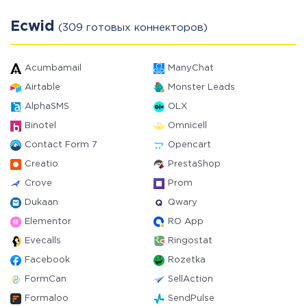
Ecwid
(309 готовых коннекторов)
Acumbamail
ManyChat
Airtable
Monster Leads
AlphaSMS
OLX
Binotel
Omnicell
Contact Form 7
Opencart
Creatio
PrestaShop
Crove
Prom
Dukaan
Qwary
Elementor
RO App
Evecalls
Ringostat
Facebook
Rozetka
FormCan
SellAction
Formaloo
SendPulse