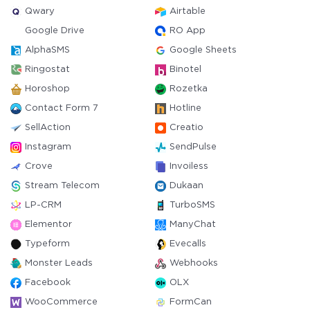
Qwary
Airtable
Google Drive
RO App
AlphaSMS
Google Sheets
Ringostat
Binotel
Horoshop
Rozetka
Contact Form 7
Hotline
SellAction
Creatio
Instagram
SendPulse
Crove
Invoiless
Stream Telecom
Dukaan
LP-CRM
TurboSMS
Elementor
ManyChat
Typeform
Evecalls
Monster Leads
Webhooks
Facebook
OLX
WooCommerce
FormCan