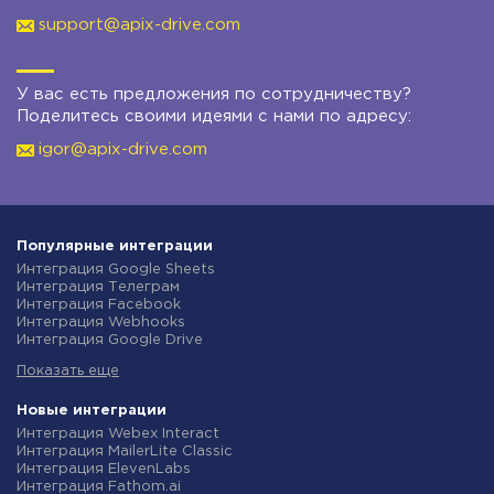
support@apix-drive.com
У вас есть предложения по сотрудничеству?
Поделитесь своими идеями с нами по адресу:
igor@apix-drive.com
Популярные интеграции
Интеграция Google Sheets
Интеграция Телеграм
Интеграция Facebook
Интеграция Webhooks
Интеграция Google Drive
Интеграция Opencart
Показать еще
Интеграция Gmail
Интеграция Rozetka
Интеграция Новая Почта
Новые интеграции
Интеграция Binotel
Интеграция Webex Interact
Интеграция OpenAI (ChatGPT)
Интеграция MailerLite Classic
Интеграция Prom
Интеграция ElevenLabs
Интеграция Приват24
Интеграция Fathom.ai