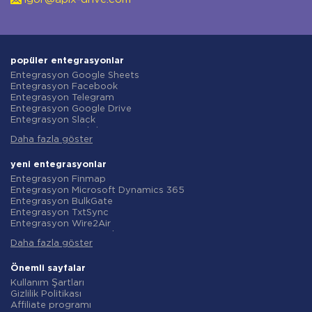
popüler entegrasyonlar
Entegrasyon Google Sheets
Entegrasyon Facebook
Entegrasyon Telegram
Entegrasyon Google Drive
Entegrasyon Slack
Entegrasyon MailChimp
Daha fazla göster
Entegrasyon Gmail
Entegrasyon Trello
Entegrasyon ClickUp
yeni entegrasyonlar
Entegrasyon Airtable
Entegrasyon Finmap
Entegrasyon Google Contacts
Entegrasyon Microsoft Dynamics 365
Entegrasyon OpenAI (ChatGPT)
Entegrasyon BulkGate
Entegrasyon Instagram
Entegrasyon TxtSync
Entegrasyon ActiveCampaign
Entegrasyon Wire2Air
Entegrasyon Typeform
Entegrasyon Corezoid
Entegrasyon Salesforce CRM
Daha fazla göster
Entegrasyon Infobip
Entegrasyon Monday.com
Entegrasyon Instasent
Entegrasyon Notion
Entegrasyon AtomPark
Önemli sayfalar
Entegrasyon Stripe
Entegrasyon TXTImpact
Kullanım Şartları
Entegrasyon AWeber
Entegrasyon Campaign Monitor
Gizlilik Politikası
Entegrasyon Asana
Entegrasyon CM.com
Affiliate programı
Entegrasyon ZOHO CRM