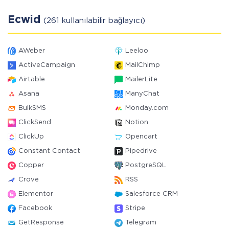
Ecwid
(261 kullanılabilir bağlayıcı)
AWeber
Leeloo
ActiveCampaign
MailChimp
Airtable
MailerLite
Asana
ManyChat
BulkSMS
Monday.com
ClickSend
Notion
ClickUp
Opencart
Constant Contact
Pipedrive
Copper
PostgreSQL
Crove
RSS
Elementor
Salesforce CRM
Facebook
Stripe
GetResponse
Telegram