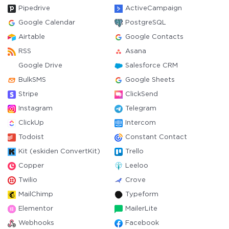
Pipedrive
ActiveCampaign
Google Calendar
PostgreSQL
Airtable
Google Contacts
RSS
Asana
Google Drive
Salesforce CRM
BulkSMS
Google Sheets
Stripe
ClickSend
Instagram
Telegram
ClickUp
Intercom
Todoist
Constant Contact
Kit (eskiden ConvertKit)
Trello
Copper
Leeloo
Twilio
Crove
MailChimp
Typeform
Elementor
MailerLite
Webhooks
Facebook