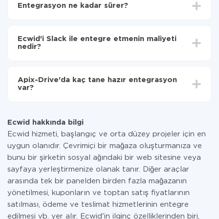
Entegrasyon ne kadar sürer?
seçin
Otomatik güncellemeyi aç
Entegre etmek istediğiniz sisteme bağlı olarak kurulum
Artık veriler otomatik olarak Ecwid'den Slack'ye
süresi 5 ile 30 dakika arasında değişebilir. Ortalama
aktarılacaktır.
Ecwid'i Slack ile entegre etmenin maliyeti
olarak, 10-15 dakika sürer.
nedir?
Tüm işlevler tüm tarife planlarında mevcut olduğundan
entegrasyon için ödeme yapmanız gerekmez.
Apix-Drive'da kaç tane hazır entegrasyon
Hizmetimiz aracılığıyla yalnızca bir sisteminizden
var?
diğerine aktarılan veri miktarı için ödeme yaparsınız.
Ayda az miktarda veriye sahipseniz, ücretsiz bir plan
Şu anda Ecwid ve Slack yanında 296 +
kullanabilir ve gerekirse ücretli bir plana geçebilirsiniz.
entegrasyonlarımız var
tarifeleri
hakkında daha fazla bilgi.
Ecwid hakkında bilgi
Ecwid hizmeti, başlangıç ve orta düzey projeler için en
uygun olanıdır. Çevrimiçi bir mağaza oluşturmanıza ve
bunu bir şirketin sosyal ağındaki bir web sitesine veya
sayfaya yerleştirmenize olanak tanır. Diğer araçlar
arasında tek bir panelden birden fazla mağazanın
yönetilmesi, kuponların ve toptan satış fiyatlarının
satılması, ödeme ve teslimat hizmetlerinin entegre
edilmesi vb. yer alır. Ecwid'in ilginç özelliklerinden biri,