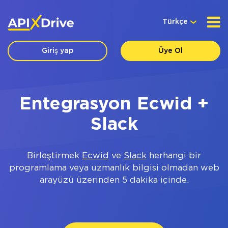
Türkçe
Giriş yap
Üye Ol
Entegrasyon Ecwid +
Slack
Birleştirmek
Ecwid
ve
Slack
herhangi bir
programlama veya uzmanlık bilgisi olmadan web
arayüzü üzerinden 5 dakika içinde.