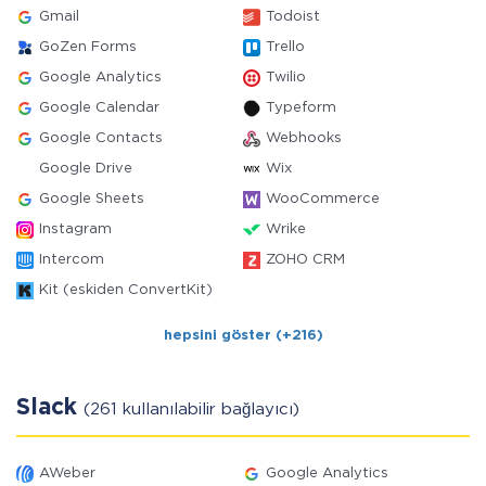
Gmail
Todoist
GoZen Forms
Trello
Google Analytics
Twilio
Google Calendar
Typeform
Google Contacts
Webhooks
Google Drive
Wix
Google Sheets
WooCommerce
Instagram
Wrike
Intercom
ZOHO CRM
Kit (eskiden ConvertKit)
hepsini göster (+216)
Slack
(261 kullanılabilir bağlayıcı)
AWeber
Google Analytics