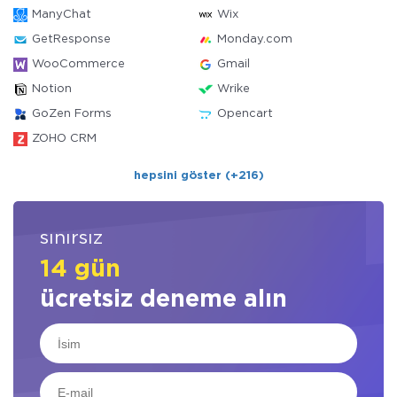
ManyChat
Wix
GetResponse
Monday.com
WooCommerce
Gmail
Notion
Wrike
GoZen Forms
Opencart
ZOHO CRM
hepsini göster (+216)
sınırsız
14 gün
ücretsiz deneme alın