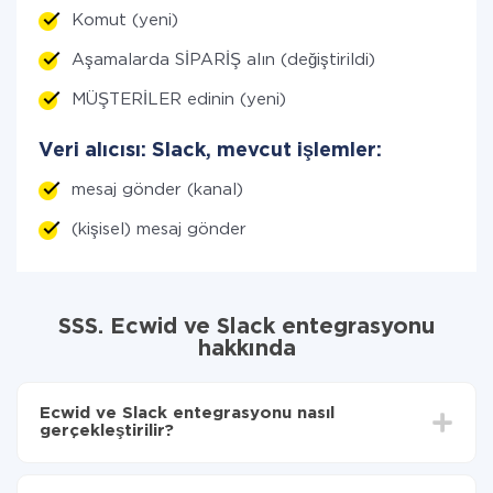
Komut (yeni)
Aşamalarda SİPARİŞ alın (değiştirildi)
MÜŞTERİLER edinin (yeni)
Veri alıcısı: Slack, mevcut işlemler:
mesaj gönder (kanal)
(kişisel) mesaj gönder
SSS. Ecwid ve Slack entegrasyonu
hakkında
Ecwid ve Slack entegrasyonu nasıl
gerçekleştirilir?
İlk olarak,
'ı ApiX-Drive
'a kaydetmeniz gerekir.
Ecwid'den Slack'ye hangi verilerin aktarılacağını