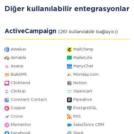
Diğer kullanılabilir entegrasyonlar
ActiveCampaign
(261 kullanılabilir bağlayıcı)
AWeber
MailChimp
Airtable
MailerLite
Asana
ManyChat
BulkSMS
Monday.com
ClickSend
Notion
ClickUp
Opencart
Constant Contact
Pipedrive
Copper
PostgreSQL
Crove
RSS
Elementor
Salesforce CRM
Facebook
Slack