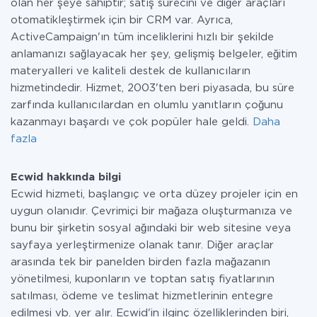
olan her şeye sahiptir; satış sürecini ve diğer araçları
otomatikleştirmek için bir CRM var. Ayrıca,
ActiveCampaign'ın tüm inceliklerini hızlı bir şekilde
anlamanızı sağlayacak her şey, gelişmiş belgeler, eğitim
materyalleri ve kaliteli destek de kullanıcıların
hizmetindedir. Hizmet, 2003'ten beri piyasada, bu süre
zarfında kullanıcılardan en olumlu yanıtların çoğunu
kazanmayı başardı ve çok popüler hale geldi.
Daha
fazla
Ecwid hakkında bilgi
Ecwid hizmeti, başlangıç ve orta düzey projeler için en
uygun olanıdır. Çevrimiçi bir mağaza oluşturmanıza ve
bunu bir şirketin sosyal ağındaki bir web sitesine veya
sayfaya yerleştirmenize olanak tanır. Diğer araçlar
arasında tek bir panelden birden fazla mağazanın
yönetilmesi, kuponların ve toptan satış fiyatlarının
satılması, ödeme ve teslimat hizmetlerinin entegre
edilmesi vb. yer alır. Ecwid'in ilginç özelliklerinden biri,