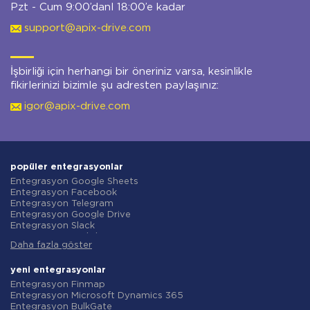
Pzt - Cum 9:00’danl 18:00’e kadar
support@apix-drive.com
İşbirliği için herhangi bir öneriniz varsa, kesinlikle
fikirlerinizi bizimle şu adresten paylaşınız:
igor@apix-drive.com
popüler entegrasyonlar
Entegrasyon Google Sheets
Entegrasyon Facebook
Entegrasyon Telegram
Entegrasyon Google Drive
Entegrasyon Slack
Entegrasyon MailChimp
Daha fazla göster
Entegrasyon Gmail
Entegrasyon Trello
Entegrasyon ClickUp
yeni entegrasyonlar
Entegrasyon Airtable
Entegrasyon Finmap
Entegrasyon Google Contacts
Entegrasyon Microsoft Dynamics 365
Entegrasyon OpenAI (ChatGPT)
Entegrasyon BulkGate