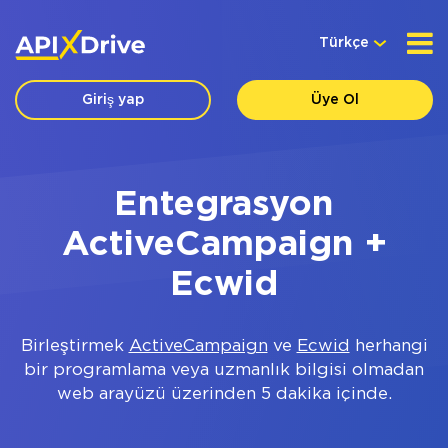
Türkçe
Giriş yap
Üye Ol
Entegrasyon
ActiveCampaign +
Ecwid
Birleştirmek
ActiveCampaign
ve
Ecwid
herhangi
bir programlama veya uzmanlık bilgisi olmadan
web arayüzü üzerinden 5 dakika içinde.