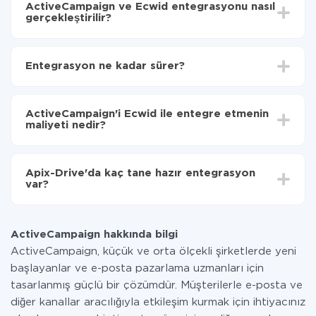
ActiveCampaign ve Ecwid entegrasyonu nasıl
gerçekleştirilir?
İlk olarak,
'ı ApiX-Drive
'a kaydetmeniz gerekir.
ActiveCampaign'den Ecwid'ye hangi verilerin
Entegrasyon ne kadar sürer?
aktarılacağını seçin
Otomatik güncellemeyi aç
Entegre etmek istediğiniz sisteme bağlı olarak kurulum
Artık veriler otomatik olarak ActiveCampaign'den
süresi 5 ile 30 dakika arasında değişebilir. Ortalama
Ecwid'ye aktarılacaktır.
ActiveCampaign'i Ecwid ile entegre etmenin
olarak, 10-15 dakika sürer.
maliyeti nedir?
Tüm işlevler tüm tarife planlarında mevcut olduğundan
entegrasyon için ödeme yapmanız gerekmez.
Apix-Drive'da kaç tane hazır entegrasyon
Hizmetimiz aracılığıyla yalnızca bir sisteminizden
var?
diğerine aktarılan veri miktarı için ödeme yaparsınız.
Ayda az miktarda veriye sahipseniz, ücretsiz bir plan
Şu anda ActiveCampaign ve Ecwid yanında 296 +
kullanabilir ve gerekirse ücretli bir plana geçebilirsiniz.
entegrasyonlarımız var
tarifeleri
hakkında daha fazla bilgi.
ActiveCampaign hakkında bilgi
ActiveCampaign, küçük ve orta ölçekli şirketlerde yeni
başlayanlar ve e-posta pazarlama uzmanları için
tasarlanmış güçlü bir çözümdür. Müşterilerle e-posta ve
diğer kanallar aracılığıyla etkileşim kurmak için ihtiyacınız