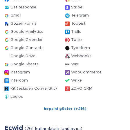
GetResponse
Stripe
Gmail
Telegram
GoZen Forms
Todoist
Google Analytics
Trello
Google Calendar
Twilio
Google Contacts
Typeform
Google Drive
Webhooks
Google Sheets
Wix
Instagram
WooCommerce
Intercom
Wrike
Kit (eskiden ConvertKit)
ZOHO CRM
Leeloo
hepsini göster (+216)
Ecwid
(261 kullanılabilir bağlayıcı)