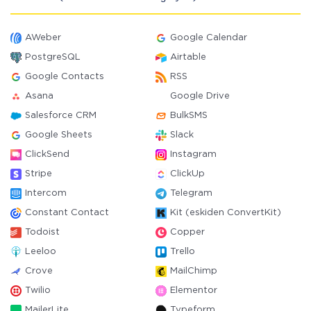
AWeber
Google Calendar
PostgreSQL
Airtable
Google Contacts
RSS
Asana
Google Drive
Salesforce CRM
BulkSMS
Google Sheets
Slack
ClickSend
Instagram
Stripe
ClickUp
Intercom
Telegram
Constant Contact
Kit (eskiden ConvertKit)
Todoist
Copper
Leeloo
Trello
Crove
MailChimp
Twilio
Elementor
MailerLite
Typeform