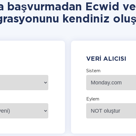
ra başvurmadan Ecwid v
grasyonunu kendiniz oluş
VERI ALICISI
Sistem
Eylem