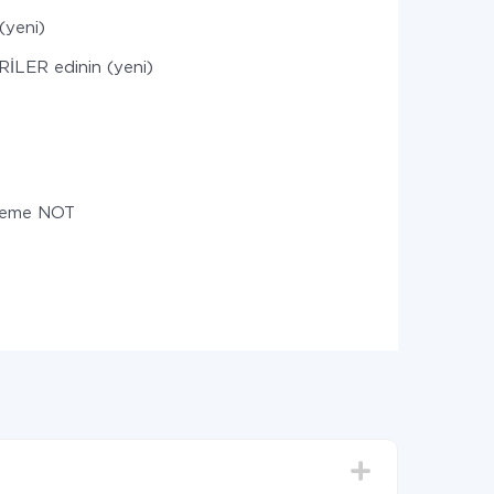
(yeni)
İLER edinin (yeni)
leme NOT