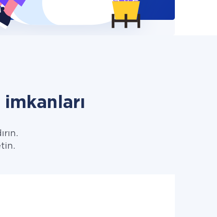
imkanları
ırın.
tin.