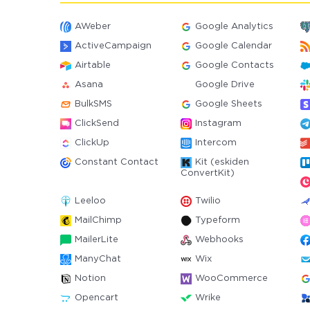
AWeber
Google Analytics
ActiveCampaign
Google Calendar
Airtable
Google Contacts
Asana
Google Drive
BulkSMS
Google Sheets
ClickSend
Instagram
ClickUp
Intercom
Constant Contact
Kit (eskiden
ConvertKit)
Leeloo
Twilio
MailChimp
Typeform
MailerLite
Webhooks
ManyChat
Wix
Notion
WooCommerce
Opencart
Wrike