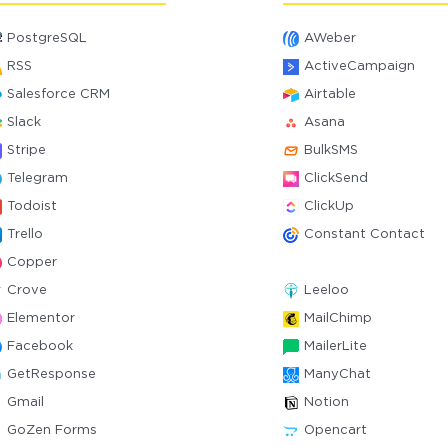
PostgreSQL
AWeber
RSS
ActiveCampaign
Salesforce CRM
Airtable
Slack
Asana
Stripe
BulkSMS
Telegram
ClickSend
Todoist
ClickUp
Trello
Constant Contact
Copper
Crove
Leeloo
Elementor
MailChimp
Facebook
MailerLite
GetResponse
ManyChat
Gmail
Notion
GoZen Forms
Opencart