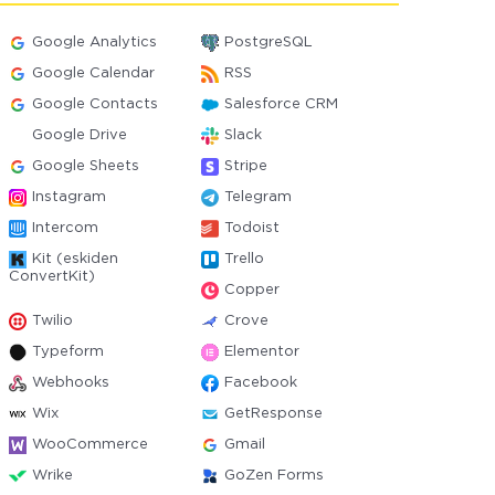
Google Analytics
PostgreSQL
Google Calendar
RSS
Google Contacts
Salesforce CRM
Google Drive
Slack
Google Sheets
Stripe
Instagram
Telegram
Intercom
Todoist
Kit (eskiden
Trello
ConvertKit)
Copper
Twilio
Crove
Typeform
Elementor
Webhooks
Facebook
Wix
GetResponse
WooCommerce
Gmail
Wrike
GoZen Forms