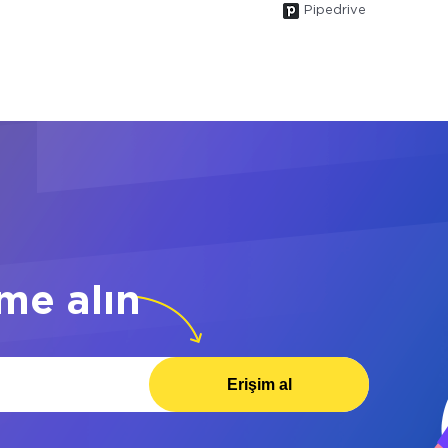
Pipedrive
me alın
Erişim al