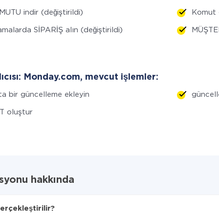
UTU indir (değiştirildi)
Komut 
malarda SİPARİŞ alın (değiştirildi)
MÜŞTER
lıcısı: Monday.com, mevcut işlemler:
a bir güncelleme ekleyin
güncel
T oluştur
syonu hakkında
çekleştirilir?