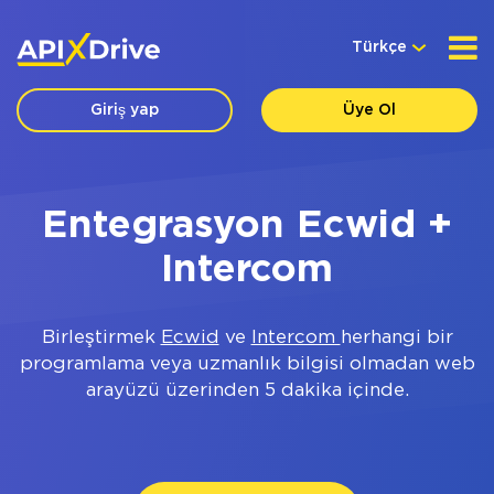
Türkçe
Giriş yap
Üye Ol
Entegrasyon Ecwid +
Intercom
Birleştirmek
Ecwid
ve
Intercom
herhangi bir
programlama veya uzmanlık bilgisi olmadan web
arayüzü üzerinden 5 dakika içinde.