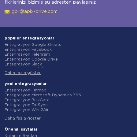
fikirlerinizi bizimle şu adresten paylaşınız:
igor@apix-drive.com
popüler entegrasyonlar
Entegrasyon Google Sheets
Entegrasyon Facebook
Entegrasyon Telegram
Entegrasyon Google Drive
Entegrasyon Slack
Entegrasyon MailChimp
Daha fazla göster
Entegrasyon Gmail
Entegrasyon Trello
Entegrasyon ClickUp
yeni entegrasyonlar
Entegrasyon Airtable
Entegrasyon Finmap
Entegrasyon Google Contacts
Entegrasyon Microsoft Dynamics 365
Entegrasyon OpenAI (ChatGPT)
Entegrasyon BulkGate
Entegrasyon Instagram
Entegrasyon TxtSync
Entegrasyon ActiveCampaign
Entegrasyon Wire2Air
Entegrasyon Typeform
Entegrasyon Corezoid
Entegrasyon Salesforce CRM
Daha fazla göster
Entegrasyon Infobip
Entegrasyon Monday.com
Entegrasyon Instasent
Entegrasyon Notion
Entegrasyon AtomPark
Önemli sayfalar
Entegrasyon Stripe
Entegrasyon TXTImpact
Kullanım Şartları