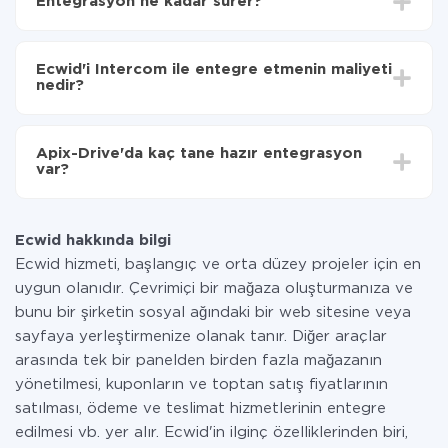
Entegrasyon ne kadar sürer?
seçin
Otomatik güncellemeyi aç
Entegre etmek istediğiniz sisteme bağlı olarak kurulum
Artık veriler otomatik olarak Ecwid'den Intercom 'ye
süresi 5 ile 30 dakika arasında değişebilir. Ortalama
aktarılacaktır.
Ecwid'i Intercom ile entegre etmenin maliyeti
olarak, 10-15 dakika sürer.
nedir?
Tüm işlevler tüm tarife planlarında mevcut olduğundan
entegrasyon için ödeme yapmanız gerekmez.
Apix-Drive'da kaç tane hazır entegrasyon
Hizmetimiz aracılığıyla yalnızca bir sisteminizden
var?
diğerine aktarılan veri miktarı için ödeme yaparsınız.
Ayda az miktarda veriye sahipseniz, ücretsiz bir plan
Şu anda Ecwid ve Intercom yanında 296 +
kullanabilir ve gerekirse ücretli bir plana geçebilirsiniz.
entegrasyonlarımız var
tarifeleri
hakkında daha fazla bilgi.
Ecwid hakkında bilgi
Ecwid hizmeti, başlangıç ve orta düzey projeler için en
uygun olanıdır. Çevrimiçi bir mağaza oluşturmanıza ve
bunu bir şirketin sosyal ağındaki bir web sitesine veya
sayfaya yerleştirmenize olanak tanır. Diğer araçlar
arasında tek bir panelden birden fazla mağazanın
yönetilmesi, kuponların ve toptan satış fiyatlarının
satılması, ödeme ve teslimat hizmetlerinin entegre
edilmesi vb. yer alır. Ecwid'in ilginç özelliklerinden biri,