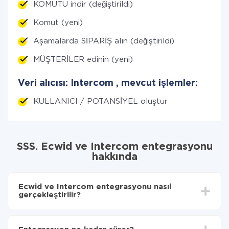
KOMUTU indir (değiştirildi)
Komut (yeni)
Aşamalarda SİPARİŞ alın (değiştirildi)
MÜŞTERİLER edinin (yeni)
Veri alıcısı: Intercom , mevcut işlemler:
KULLANICI / POTANSİYEL oluştur
SSS. Ecwid ve Intercom entegrasyonu
hakkında
Ecwid ve Intercom entegrasyonu nasıl
gerçekleştirilir?
İlk olarak,
'ı ApiX-Drive
'a kaydetmeniz gerekir.
Ecwid'den Intercom 'ye hangi verilerin aktarılacağını