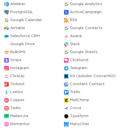
AWeber
Google Analytics
PostgreSQL
ActiveCampaign
Google Calendar
RSS
Airtable
Google Contacts
Salesforce CRM
Asana
Google Drive
Slack
BulkSMS
Google Sheets
Stripe
ClickSend
Instagram
Telegram
ClickUp
Kit (eskiden ConvertKit)
Todoist
Constant Contact
Leeloo
Trello
Copper
MailChimp
Twilio
Crove
MailerLite
Typeform
Elementor
ManyChat