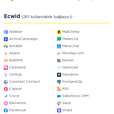
Ecwid
(261 kullanılabilir bağlayıcı)
AWeber
MailChimp
ActiveCampaign
MailerLite
Airtable
ManyChat
Asana
Monday.com
BulkSMS
Notion
ClickSend
Opencart
ClickUp
Pipedrive
Constant Contact
PostgreSQL
Copper
RSS
Crove
Salesforce CRM
Elementor
Slack
Facebook
Stripe