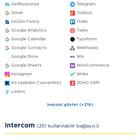
GetResponse
Telegram
Gmail
Todoist
GoZen Forms
Trello
Google Analytics
Twilio
Google Calendar
Typeform
Google Contacts
Webhooks
Google Drive
Wix
Google Sheets
WooCommerce
Instagram
Wrike
Kit (eskiden ConvertKit)
ZOHO CRM
Leeloo
hepsini göster (+216)
Intercom
(261 kullanılabilir bağlayıcı)