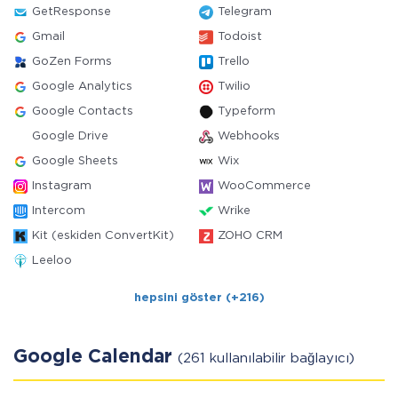
GetResponse
Telegram
Gmail
Todoist
GoZen Forms
Trello
Google Analytics
Twilio
Google Contacts
Typeform
Google Drive
Webhooks
Google Sheets
Wix
Instagram
WooCommerce
Intercom
Wrike
Kit (eskiden ConvertKit)
ZOHO CRM
Leeloo
hepsini göster (+216)
Google Calendar
(261 kullanılabilir bağlayıcı)