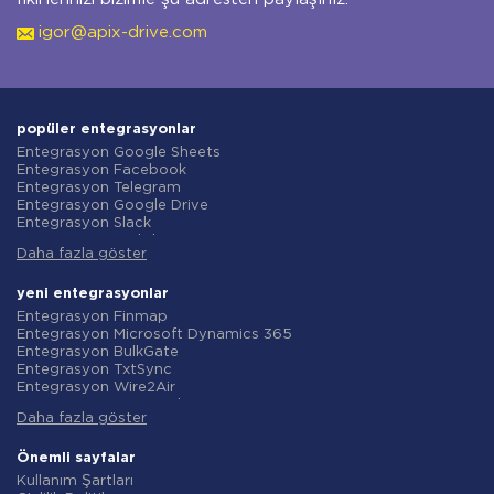
igor@apix-drive.com
popüler entegrasyonlar
Entegrasyon Google Sheets
Entegrasyon Facebook
Entegrasyon Telegram
Entegrasyon Google Drive
Entegrasyon Slack
Entegrasyon MailChimp
Daha fazla göster
Entegrasyon Gmail
Entegrasyon Trello
Entegrasyon ClickUp
yeni entegrasyonlar
Entegrasyon Airtable
Entegrasyon Finmap
Entegrasyon Google Contacts
Entegrasyon Microsoft Dynamics 365
Entegrasyon OpenAI (ChatGPT)
Entegrasyon BulkGate
Entegrasyon Instagram
Entegrasyon TxtSync
Entegrasyon ActiveCampaign
Entegrasyon Wire2Air
Entegrasyon Typeform
Entegrasyon Corezoid
Entegrasyon Salesforce CRM
Daha fazla göster
Entegrasyon Infobip
Entegrasyon Monday.com
Entegrasyon Instasent
Entegrasyon Notion
Entegrasyon AtomPark
Önemli sayfalar
Entegrasyon Stripe
Entegrasyon TXTImpact
Kullanım Şartları
Entegrasyon AWeber
Entegrasyon Campaign Monitor