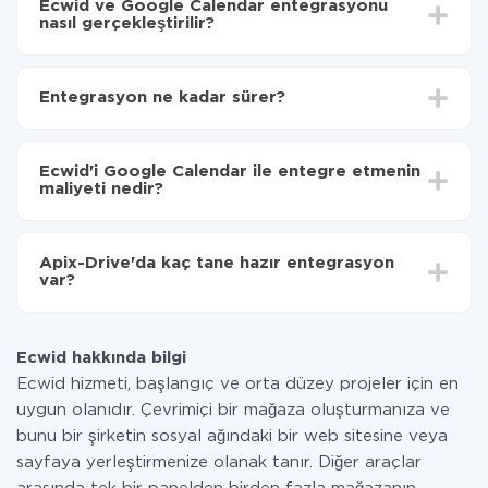
Ecwid ve Google Calendar entegrasyonu
nasıl gerçekleştirilir?
İlk olarak,
'ı ApiX-Drive
'a kaydetmeniz gerekir.
Ecwid'den Google Calendar'ye hangi verilerin
Entegrasyon ne kadar sürer?
aktarılacağını seçin
Otomatik güncellemeyi aç
Entegre etmek istediğiniz sisteme bağlı olarak kurulum
Artık veriler otomatik olarak Ecwid'den Google
süresi 5 ile 30 dakika arasında değişebilir. Ortalama
Calendar'ye aktarılacaktır.
Ecwid'i Google Calendar ile entegre etmenin
olarak, 10-15 dakika sürer.
maliyeti nedir?
Tüm işlevler tüm tarife planlarında mevcut olduğundan
entegrasyon için ödeme yapmanız gerekmez.
Apix-Drive'da kaç tane hazır entegrasyon
Hizmetimiz aracılığıyla yalnızca bir sisteminizden
var?
diğerine aktarılan veri miktarı için ödeme yaparsınız.
Ayda az miktarda veriye sahipseniz, ücretsiz bir plan
Şu anda Ecwid ve Google Calendar yanında 296 +
kullanabilir ve gerekirse ücretli bir plana geçebilirsiniz.
entegrasyonlarımız var
tarifeleri
hakkında daha fazla bilgi.
Ecwid hakkında bilgi
Ecwid hizmeti, başlangıç ve orta düzey projeler için en
uygun olanıdır. Çevrimiçi bir mağaza oluşturmanıza ve
bunu bir şirketin sosyal ağındaki bir web sitesine veya
sayfaya yerleştirmenize olanak tanır. Diğer araçlar