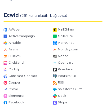
Ecwid
(261 kullanılabilir bağlayıcı)
AWeber
MailChimp
ActiveCampaign
MailerLite
Airtable
ManyChat
Asana
Monday.com
BulkSMS
Notion
ClickSend
Opencart
ClickUp
Pipedrive
Constant Contact
PostgreSQL
Copper
RSS
Crove
Salesforce CRM
Elementor
Slack
Facebook
Stripe