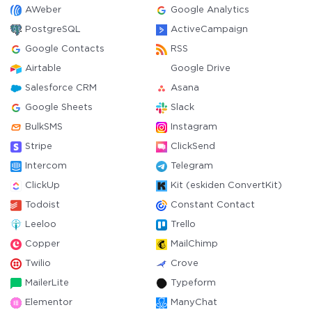
AWeber
Google Analytics
PostgreSQL
ActiveCampaign
Google Contacts
RSS
Airtable
Google Drive
Salesforce CRM
Asana
Google Sheets
Slack
BulkSMS
Instagram
Stripe
ClickSend
Intercom
Telegram
ClickUp
Kit (eskiden ConvertKit)
Todoist
Constant Contact
Leeloo
Trello
Copper
MailChimp
Twilio
Crove
MailerLite
Typeform
Elementor
ManyChat