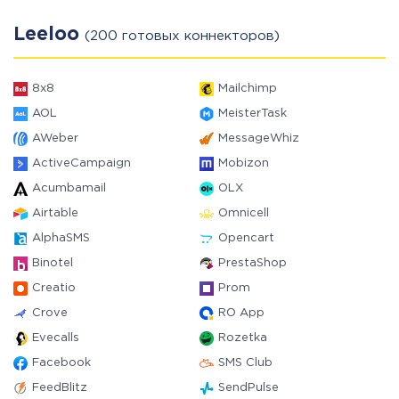
Leeloo
(200 готовых коннекторов)
8x8
Mailchimp
AOL
MeisterTask
AWeber
MessageWhiz
ActiveCampaign
Mobizon
Acumbamail
OLX
Airtable
Omnicell
AlphaSMS
Opencart
Binotel
PrestaShop
Creatio
Prom
Crove
RO App
Evecalls
Rozetka
Facebook
SMS Club
FeedBlitz
SendPulse