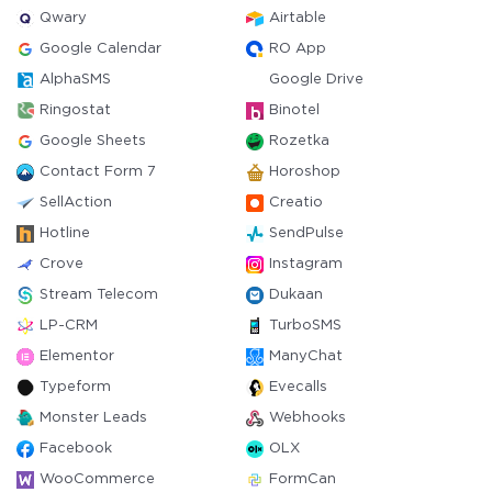
Qwary
Airtable
Google Calendar
RO App
AlphaSMS
Google Drive
Ringostat
Binotel
Google Sheets
Rozetka
Contact Form 7
Horoshop
SellAction
Creatio
Hotline
SendPulse
Crove
Instagram
Stream Telecom
Dukaan
LP-CRM
TurboSMS
Elementor
ManyChat
Typeform
Evecalls
Monster Leads
Webhooks
Facebook
OLX
WooCommerce
FormCan