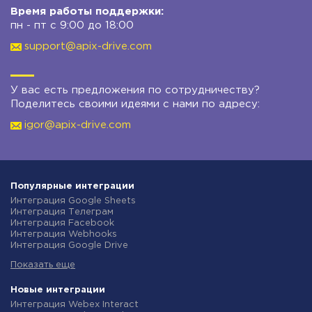
Время работы поддержки:
пн - пт с 9:00 до 18:00
support@apix-drive.com
У вас есть предложения по сотрудничеству?
Поделитесь своими идеями с нами по адресу:
igor@apix-drive.com
Популярные интеграции
Интеграция Google Sheets
Интеграция Телеграм
Интеграция Facebook
Интеграция Webhooks
Интеграция Google Drive
Интеграция Opencart
Показать еще
Интеграция Gmail
Интеграция Rozetka
Интеграция Новая Почта
Новые интеграции
Интеграция Binotel
Интеграция Webex Interact